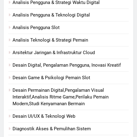
Analisis Pengguna & Strategi Waktu Digital
Analisis Pengguna & Teknologi Digital
Analisis Pengguna Slot
Analisis Teknologi & Strategi Pemain
Arsitektur Jaringan & Infrastruktur Cloud
Desain Digital, Pengalaman Pengguna, Inovasi Kreatif
Desain Game & Psikologi Pemain Slot
Desain Permainan Digital,Pengalaman Visual
Interaktif,Analisis Ritme Game,Perilaku Pemain
Modern,Studi Kenyamanan Bermain
Desain UI/UX & Teknologi Web
Diagnostik Akses & Pemulihan Sistem