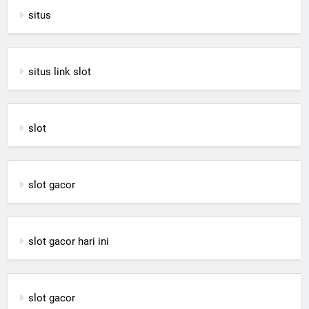
situs
situs link slot
slot
slot gacor
slot gacor hari ini
slot gacor