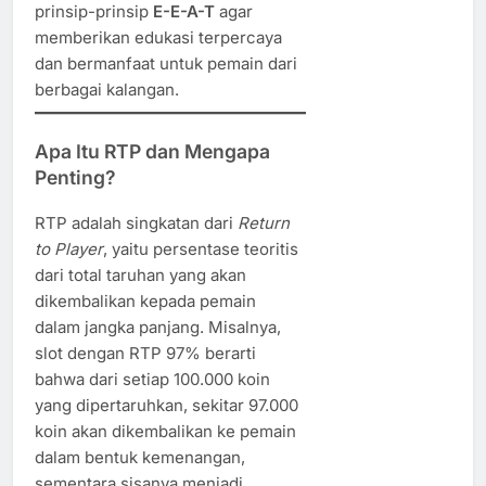
prinsip-prinsip
E-E-A-T
agar
memberikan edukasi terpercaya
dan bermanfaat untuk pemain dari
berbagai kalangan.
Apa Itu RTP dan Mengapa
Penting?
RTP adalah singkatan dari
Return
to Player
, yaitu persentase teoritis
dari total taruhan yang akan
dikembalikan kepada pemain
dalam jangka panjang. Misalnya,
slot dengan RTP 97% berarti
bahwa dari setiap 100.000 koin
yang dipertaruhkan, sekitar 97.000
koin akan dikembalikan ke pemain
dalam bentuk kemenangan,
sementara sisanya menjadi