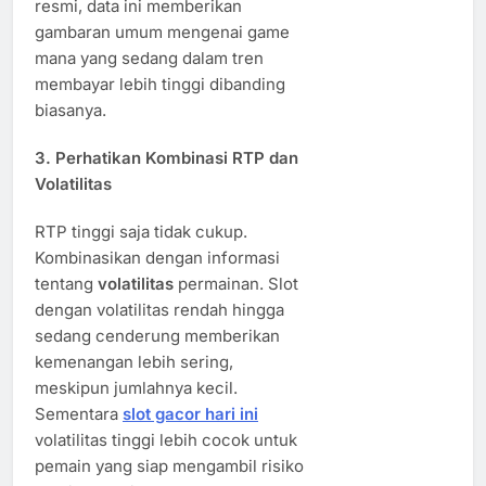
resmi, data ini memberikan
gambaran umum mengenai game
mana yang sedang dalam tren
membayar lebih tinggi dibanding
biasanya.
3.
Perhatikan Kombinasi RTP dan
Volatilitas
RTP tinggi saja tidak cukup.
Kombinasikan dengan informasi
tentang
volatilitas
permainan. Slot
dengan volatilitas rendah hingga
sedang cenderung memberikan
kemenangan lebih sering,
meskipun jumlahnya kecil.
Sementara
slot gacor hari ini
volatilitas tinggi lebih cocok untuk
pemain yang siap mengambil risiko