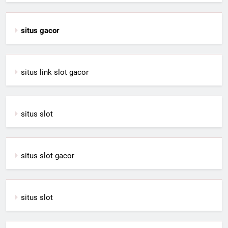
situs gacor
situs link slot gacor
situs slot
situs slot gacor
situs slot