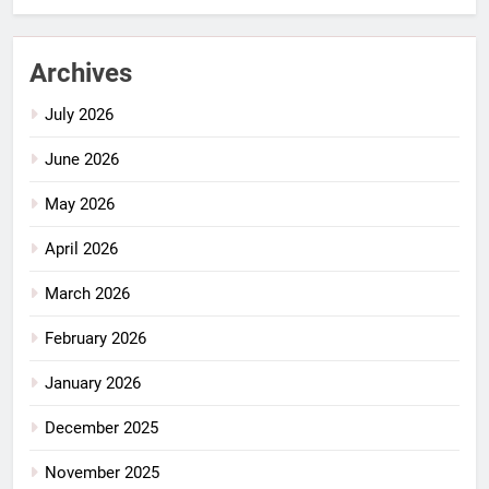
Archives
July 2026
June 2026
May 2026
April 2026
March 2026
February 2026
January 2026
December 2025
November 2025