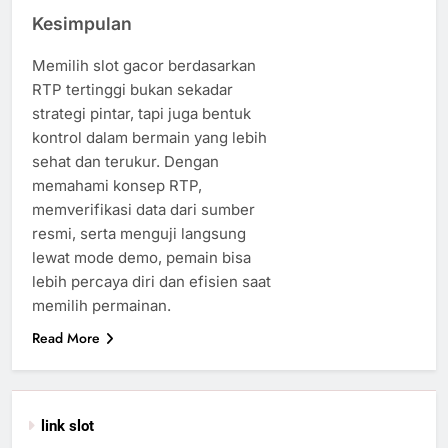
Kesimpulan
Memilih slot gacor berdasarkan
RTP tertinggi bukan sekadar
strategi pintar, tapi juga bentuk
kontrol dalam bermain yang lebih
sehat dan terukur. Dengan
memahami konsep RTP,
memverifikasi data dari sumber
resmi, serta menguji langsung
lewat mode demo, pemain bisa
lebih percaya diri dan efisien saat
memilih permainan.
Read More
link slot