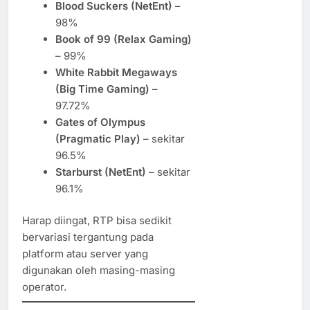
Blood Suckers (NetEnt)
–
98%
Book of 99 (Relax Gaming)
– 99%
White Rabbit Megaways
(Big Time Gaming)
–
97.72%
Gates of Olympus
(Pragmatic Play)
– sekitar
96.5%
Starburst (NetEnt)
– sekitar
96.1%
Harap diingat, RTP bisa sedikit
bervariasi tergantung pada
platform atau server yang
digunakan oleh masing-masing
operator.