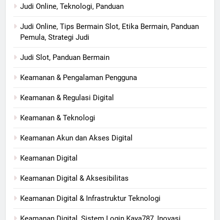
Judi Online, Teknologi, Panduan
Judi Online, Tips Bermain Slot, Etika Bermain, Panduan
Pemula, Strategi Judi
Judi Slot, Panduan Bermain
Keamanan & Pengalaman Pengguna
Keamanan & Regulasi Digital
Keamanan & Teknologi
Keamanan Akun dan Akses Digital
Keamanan Digital
Keamanan Digital & Aksesibilitas
Keamanan Digital & Infrastruktur Teknologi
Keamanan Digital, Sistem Login Kaya787, Inovasi