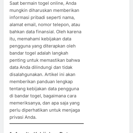
Saat bermain togel online, Anda
mungkin diharuskan memberikan
informasi pribadi seperti nama,
alamat email, nomor telepon, atau
bahkan data finansial. Oleh karena
itu, memahami kebijakan data
pengguna yang diterapkan oleh
bandar togel adalah langkah
penting untuk memastikan bahwa
data Anda dilindungi dan tidak
disalahgunakan. Artikel ini akan
memberikan panduan lengkap
tentang kebijakan data pengguna
di bandar togel, bagaimana cara
memeriksanya, dan apa saja yang
perlu diperhatikan untuk menjaga
privasi Anda.