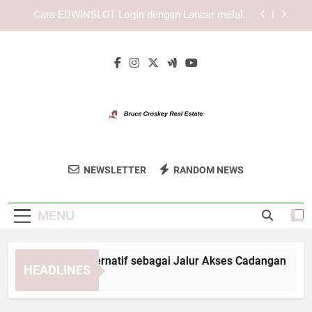
Skip
Login Edwinslot Terbaru dengan Akses yang
to
Lebih Nyaman dan Aman
content
Cara Mengakses Login Lebah4D Saat Koneksi
Lemot dengan Aman dan Efisien
TIARA4D Link Alternatif sebagai Jalur Akses
Cadangan
Cara EDWINSLOT Login dengan Lancar melalui
Perangkat Mobile dan Desktop
Login Edwinslot Terbaru dengan Akses yang
Lebih Nyaman dan Aman
Bruce Croskey
Temukan Properti Impian Anda Dengan
Cara Mengakses Login Lebah4D Saat Koneksi
NEWSLETTER
RANDOM NEWS
Real Estate
Lemot dengan Aman dan Efisien
Bruce Croskey Real Estate.
MENU
IARA4D Link Alternatif sebagai Jalur Akses Cadangan
C
HEADLINES
 Weeks Ago
1