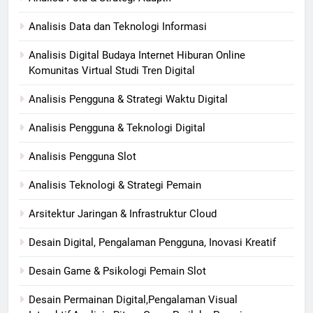
Analisis Data dan Teknologi Informasi
Analisis Digital Budaya Internet Hiburan Online
Komunitas Virtual Studi Tren Digital
Analisis Pengguna & Strategi Waktu Digital
Analisis Pengguna & Teknologi Digital
Analisis Pengguna Slot
Analisis Teknologi & Strategi Pemain
Arsitektur Jaringan & Infrastruktur Cloud
Desain Digital, Pengalaman Pengguna, Inovasi Kreatif
Desain Game & Psikologi Pemain Slot
Desain Permainan Digital,Pengalaman Visual