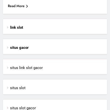
Read More
link slot
situs gacor
situs link slot gacor
situs slot
situs slot gacor