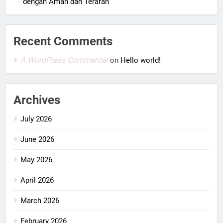
dengan Aman dan Terarah
Recent Comments
A WordPress Commenter
on
Hello world!
Archives
July 2026
June 2026
May 2026
April 2026
March 2026
February 2026