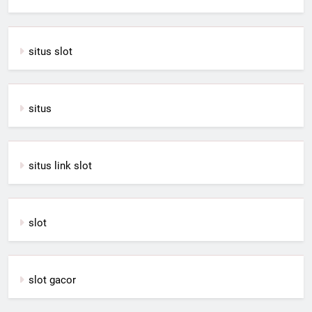
situs slot
situs
situs link slot
slot
slot gacor