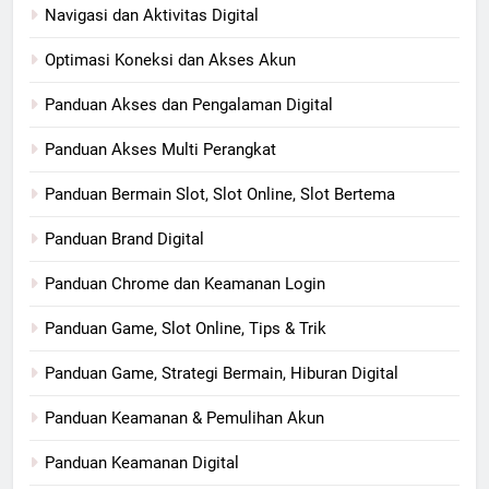
Navigasi dan Aktivitas Digital
Optimasi Koneksi dan Akses Akun
Panduan Akses dan Pengalaman Digital
Panduan Akses Multi Perangkat
Panduan Bermain Slot, Slot Online, Slot Bertema
Panduan Brand Digital
Panduan Chrome dan Keamanan Login
Panduan Game, Slot Online, Tips & Trik
Panduan Game, Strategi Bermain, Hiburan Digital
Panduan Keamanan & Pemulihan Akun
Panduan Keamanan Digital