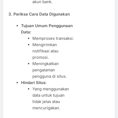
akun bank.
3. Periksa Cara Data Digunakan
Tujuan Umum Penggunaan
Data:
Memproses transaksi.
Mengirimkan
notifikasi atau
promosi.
Meningkatkan
pengalaman
pengguna di situs.
Hindari Situs:
Yang menggunakan
data untuk tujuan
tidak jelas atau
mencurigakan.