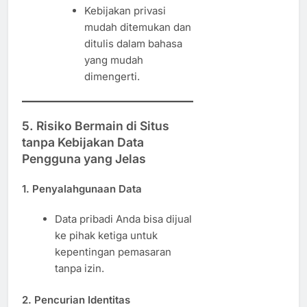
Kebijakan privasi
mudah ditemukan dan
ditulis dalam bahasa
yang mudah
dimengerti.
5. Risiko Bermain di Situs
tanpa Kebijakan Data
Pengguna yang Jelas
1. Penyalahgunaan Data
Data pribadi Anda bisa dijual
ke pihak ketiga untuk
kepentingan pemasaran
tanpa izin.
2. Pencurian Identitas