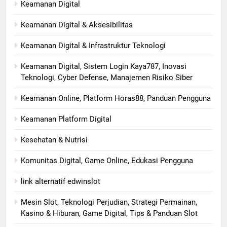
Keamanan Digital
Keamanan Digital & Aksesibilitas
Keamanan Digital & Infrastruktur Teknologi
Keamanan Digital, Sistem Login Kaya787, Inovasi
Teknologi, Cyber Defense, Manajemen Risiko Siber
Keamanan Online, Platform Horas88, Panduan Pengguna
Keamanan Platform Digital
Kesehatan & Nutrisi
Komunitas Digital, Game Online, Edukasi Pengguna
link alternatif edwinslot
Mesin Slot, Teknologi Perjudian, Strategi Permainan,
Kasino & Hiburan, Game Digital, Tips & Panduan Slot