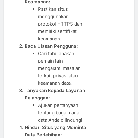
Keamanan:
Pastikan situs
menggunakan
protokol HTTPS dan
memiliki sertifikat
keamanan.
Baca Ulasan Pengguna:
Cari tahu apakah
pemain lain
mengalami masalah
terkait privasi atau
keamanan data.
Tanyakan kepada Layanan
Pelanggan:
Ajukan pertanyaan
tentang bagaimana
data Anda dilindungi.
Hindari Situs yang Meminta
Data Berlebihan: