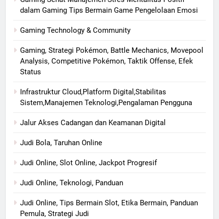
dalam Gaming Tips Bermain Game Pengelolaan Emosi
Gaming Technology & Community
Gaming, Strategi Pokémon, Battle Mechanics, Movepool
Analysis, Competitive Pokémon, Taktik Offense, Efek
Status
Infrastruktur Cloud,Platform Digital,Stabilitas
Sistem,Manajemen Teknologi,Pengalaman Pengguna
Jalur Akses Cadangan dan Keamanan Digital
Judi Bola, Taruhan Online
Judi Online, Slot Online, Jackpot Progresif
Judi Online, Teknologi, Panduan
Judi Online, Tips Bermain Slot, Etika Bermain, Panduan
Pemula, Strategi Judi