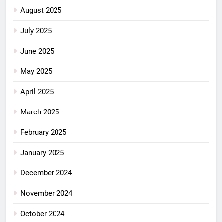
August 2025
July 2025
June 2025
May 2025
April 2025
March 2025
February 2025
January 2025
December 2024
November 2024
October 2024