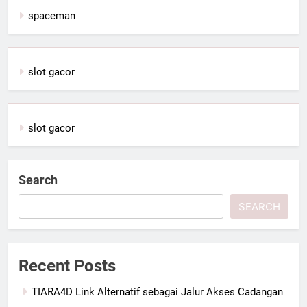
spaceman
slot gacor
slot gacor
Search
SEARCH
Recent Posts
TIARA4D Link Alternatif sebagai Jalur Akses Cadangan