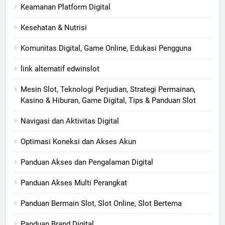
Keamanan Platform Digital
Kesehatan & Nutrisi
Komunitas Digital, Game Online, Edukasi Pengguna
link alternatif edwinslot
Mesin Slot, Teknologi Perjudian, Strategi Permainan,
Kasino & Hiburan, Game Digital, Tips & Panduan Slot
Navigasi dan Aktivitas Digital
Optimasi Koneksi dan Akses Akun
Panduan Akses dan Pengalaman Digital
Panduan Akses Multi Perangkat
Panduan Bermain Slot, Slot Online, Slot Bertema
Panduan Brand Digital