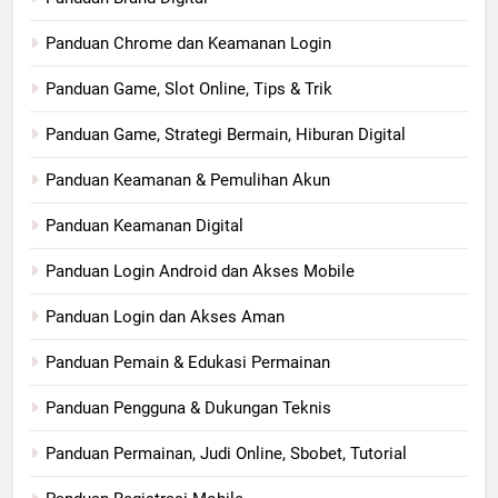
Panduan Chrome dan Keamanan Login
Panduan Game, Slot Online, Tips & Trik
Panduan Game, Strategi Bermain, Hiburan Digital
Panduan Keamanan & Pemulihan Akun
Panduan Keamanan Digital
Panduan Login Android dan Akses Mobile
Panduan Login dan Akses Aman
Panduan Pemain & Edukasi Permainan
Panduan Pengguna & Dukungan Teknis
Panduan Permainan, Judi Online, Sbobet, Tutorial