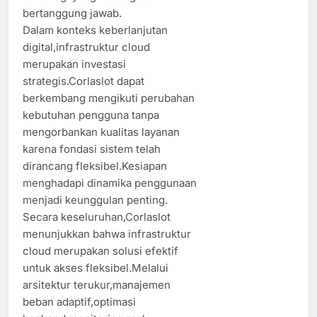
bertanggung jawab.
Dalam konteks keberlanjutan
digital,infrastruktur cloud
merupakan investasi
strategis.Corlaslot dapat
berkembang mengikuti perubahan
kebutuhan pengguna tanpa
mengorbankan kualitas layanan
karena fondasi sistem telah
dirancang fleksibel.Kesiapan
menghadapi dinamika penggunaan
menjadi keunggulan penting.
Secara keseluruhan,Corlaslot
menunjukkan bahwa infrastruktur
cloud merupakan solusi efektif
untuk akses fleksibel.Melalui
arsitektur terukur,manajemen
beban adaptif,optimasi