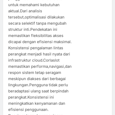
untuk memahami kebutuhan
aktual.Dari analisis
tersebut,optimalisasi dilakukan
secara selektif tanpa mengubah
struktur inti.Pendekatan ini
memastikan fleksibilitas akses
dicapai dengan efisiensi maksimal.
Konsistensi pengalaman lintas
perangkat menjadi hasil nyata dari
infrastruktur cloud.Corlaslot
memastikan performa,navigasi,dan
respon sistem tetap seragam
meskipun diakses dari berbagai
lingkungan.Pengguna tidak perlu
beradaptasi ulang saat berpindah
perangkat.Konsistensi ini
meningkatkan kenyamanan dan
efisiensi penggunaan.