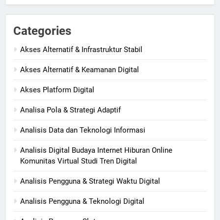
Categories
Akses Alternatif & Infrastruktur Stabil
Akses Alternatif & Keamanan Digital
Akses Platform Digital
Analisa Pola & Strategi Adaptif
Analisis Data dan Teknologi Informasi
Analisis Digital Budaya Internet Hiburan Online
Komunitas Virtual Studi Tren Digital
Analisis Pengguna & Strategi Waktu Digital
Analisis Pengguna & Teknologi Digital