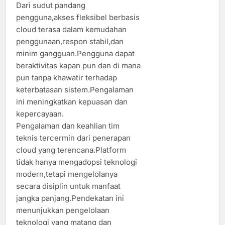
Dari sudut pandang
pengguna,akses fleksibel berbasis
cloud terasa dalam kemudahan
penggunaan,respon stabil,dan
minim gangguan.Pengguna dapat
beraktivitas kapan pun dan di mana
pun tanpa khawatir terhadap
keterbatasan sistem.Pengalaman
ini meningkatkan kepuasan dan
kepercayaan.
Pengalaman dan keahlian tim
teknis tercermin dari penerapan
cloud yang terencana.Platform
tidak hanya mengadopsi teknologi
modern,tetapi mengelolanya
secara disiplin untuk manfaat
jangka panjang.Pendekatan ini
menunjukkan pengelolaan
teknologi yang matang dan