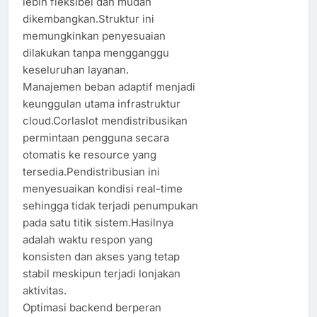
lebih fleksibel dan mudah
dikembangkan.Struktur ini
memungkinkan penyesuaian
dilakukan tanpa mengganggu
keseluruhan layanan.
Manajemen beban adaptif menjadi
keunggulan utama infrastruktur
cloud.Corlaslot mendistribusikan
permintaan pengguna secara
otomatis ke resource yang
tersedia.Pendistribusian ini
menyesuaikan kondisi real-time
sehingga tidak terjadi penumpukan
pada satu titik sistem.Hasilnya
adalah waktu respon yang
konsisten dan akses yang tetap
stabil meskipun terjadi lonjakan
aktivitas.
Optimasi backend berperan