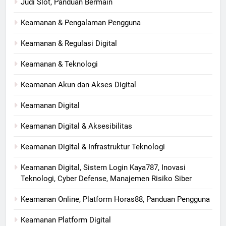
Judi Slot, Panduan Bermain
Keamanan & Pengalaman Pengguna
Keamanan & Regulasi Digital
Keamanan & Teknologi
Keamanan Akun dan Akses Digital
Keamanan Digital
Keamanan Digital & Aksesibilitas
Keamanan Digital & Infrastruktur Teknologi
Keamanan Digital, Sistem Login Kaya787, Inovasi
Teknologi, Cyber Defense, Manajemen Risiko Siber
Keamanan Online, Platform Horas88, Panduan Pengguna
Keamanan Platform Digital