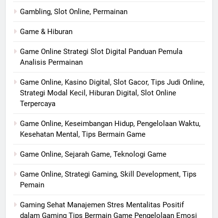
Gambling, Slot Online, Permainan
Game & Hiburan
Game Online Strategi Slot Digital Panduan Pemula
Analisis Permainan
Game Online, Kasino Digital, Slot Gacor, Tips Judi Online,
Strategi Modal Kecil, Hiburan Digital, Slot Online
Terpercaya
Game Online, Keseimbangan Hidup, Pengelolaan Waktu,
Kesehatan Mental, Tips Bermain Game
Game Online, Sejarah Game, Teknologi Game
Game Online, Strategi Gaming, Skill Development, Tips
Pemain
Gaming Sehat Manajemen Stres Mentalitas Positif
dalam Gaming Tips Bermain Game Pengelolaan Emosi