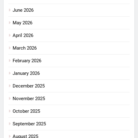
June 2026
May 2026
April 2026
March 2026
February 2026
January 2026
December 2025
November 2025
October 2025
September 2025
August 2025