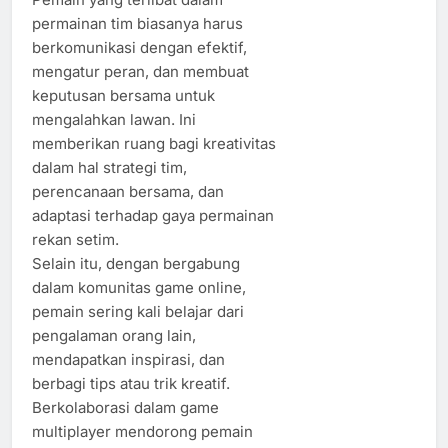
permainan tim biasanya harus
berkomunikasi dengan efektif,
mengatur peran, dan membuat
keputusan bersama untuk
mengalahkan lawan. Ini
memberikan ruang bagi kreativitas
dalam hal strategi tim,
perencanaan bersama, dan
adaptasi terhadap gaya permainan
rekan setim.
Selain itu, dengan bergabung
dalam komunitas game online,
pemain sering kali belajar dari
pengalaman orang lain,
mendapatkan inspirasi, dan
berbagi tips atau trik kreatif.
Berkolaborasi dalam game
multiplayer mendorong pemain