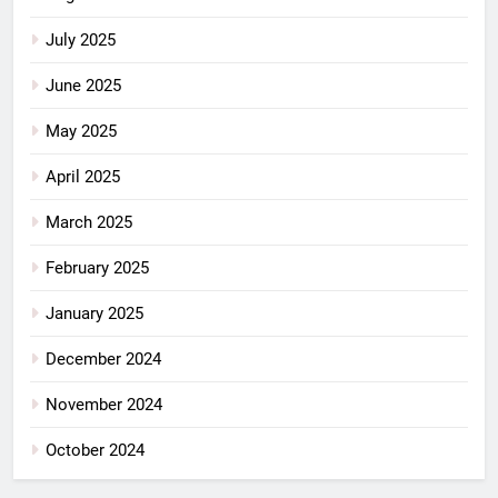
July 2025
June 2025
May 2025
April 2025
March 2025
February 2025
January 2025
December 2024
November 2024
October 2024