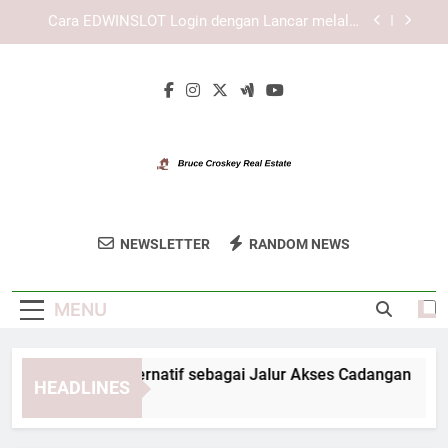
Skip
Login Edwinslot Terbaru dengan Akses yang
to
Lebih Nyaman dan Aman
content
Cara Mengakses Login Lebah4D Saat Koneksi
Lemot dengan Aman dan Efisien
TIARA4D Link Alternatif sebagai Jalur Akses
Cadangan
Cara EDWINSLOT Login dengan Lancar melalui
Perangkat Mobile dan Desktop
Login Edwinslot Terbaru dengan Akses yang
Lebih Nyaman dan Aman
Bruce Croskey
Temukan Properti Impian Anda Dengan
Cara Mengakses Login Lebah4D Saat Koneksi
NEWSLETTER
RANDOM NEWS
Real Estate
Lemot dengan Aman dan Efisien
Bruce Croskey Real Estate.
MENU
ARA4D Link Alternatif sebagai Jalur Akses Cadangan
Ca
HEADLINES
Month Ago
1 