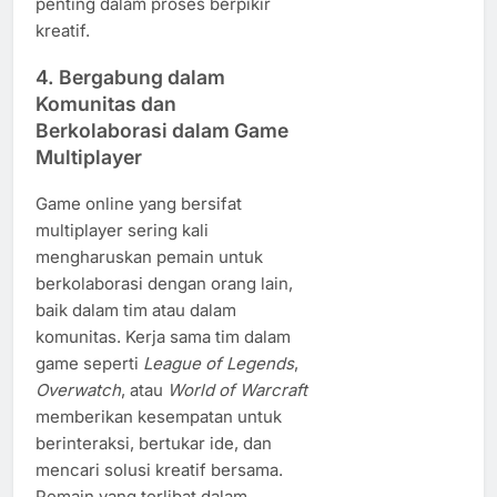
penting dalam proses berpikir
kreatif.
4.
Bergabung dalam
Komunitas dan
Berkolaborasi dalam Game
Multiplayer
Game online yang bersifat
multiplayer sering kali
mengharuskan pemain untuk
berkolaborasi dengan orang lain,
baik dalam tim atau dalam
komunitas. Kerja sama tim dalam
game seperti
League of Legends
,
Overwatch
, atau
World of Warcraft
memberikan kesempatan untuk
berinteraksi, bertukar ide, dan
mencari solusi kreatif bersama.
Pemain yang terlibat dalam