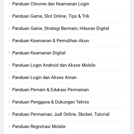
Panduan Chrome dan Keamanan Login
Panduan Game, Slot Online, Tips & Trik
Panduan Game, Strategi Bermain, Hiburan Digital
Panduan Keamanan & Pemulihan Akun
Panduan Keamanan Digital
Panduan Login Android dan Akses Mobile
Panduan Login dan Akses Aman
Panduan Pemain & Edukasi Permainan
Panduan Pengguna & Dukungan Teknis
Panduan Permainan, Judi Online, Sbobet, Tutorial
Panduan Registrasi Mobile