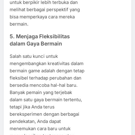
untuk berpikir lebih terbuka dan
melihat berbagai perspektif yang
bisa memperkaya cara mereka
bermain.
5.
Menjaga Fleksibilitas
dalam Gaya Bermain
Salah satu kunci untuk
mengembangkan kreativitas dalam
bermain game adalah dengan tetap
fleksibel terhadap perubahan dan
bersedia mencoba hal-hal baru.
Banyak pemain yang terjebak
dalam satu gaya bermain tertentu,
tetapi jika Anda terus
bereksperimen dengan berbagai
pendekatan, Anda dapat
menemukan cara baru untuk