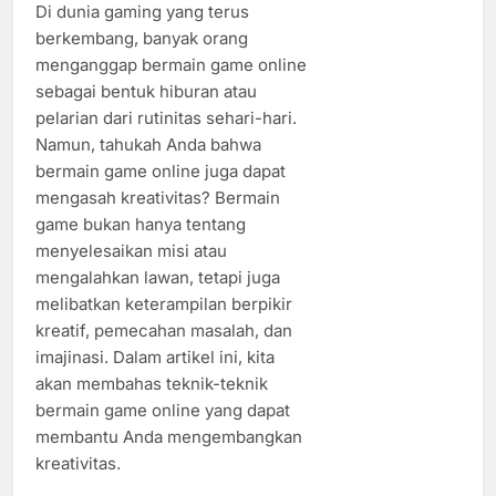
Di dunia gaming yang terus
berkembang, banyak orang
menganggap bermain game online
sebagai bentuk hiburan atau
pelarian dari rutinitas sehari-hari.
Namun, tahukah Anda bahwa
bermain game online juga dapat
mengasah kreativitas? Bermain
game bukan hanya tentang
menyelesaikan misi atau
mengalahkan lawan, tetapi juga
melibatkan keterampilan berpikir
kreatif, pemecahan masalah, dan
imajinasi. Dalam artikel ini, kita
akan membahas teknik-teknik
bermain game online yang dapat
membantu Anda mengembangkan
kreativitas.