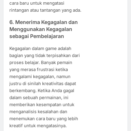
cara baru untuk mengatasi
rintangan atau tantangan yang ada.
6.
Menerima Kegagalan dan
Menggunakan Kegagalan
sebagai Pembelajaran
Kegagalan dalam game adalah
bagian yang tidak terpisahkan dari
proses belajar. Banyak pemain
yang merasa frustrasi ketika
mengalami kegagalan, namun
justru di sinilah kreativitas dapat
berkembang. Ketika Anda gagal
dalam sebuah permainan, ini
memberikan kesempatan untuk
menganalisis kesalahan dan
menemukan cara baru yang lebih
kreatif untuk mengatasinya.