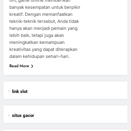
tim, game online memberikan
banyak kesempatan untuk berpikir
kreatif. Dengan memanfaatkan
teknik-teknik tersebut, Anda tidak
hanya akan menjadi pemain yang
lebih baik, tetapi juga akan
meningkatkan kemampuan
kreativitas yang dapat diterapkan
dalam kehidupan sehari-hari.
Read More
link slot
situs gacor