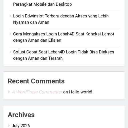
Perangkat Mobile dan Desktop
Login Edwinslot Terbaru dengan Akses yang Lebih
Nyaman dan Aman
Cara Mengakses Login Lebah4D Saat Koneksi Lemot
dengan Aman dan Efisien
Solusi Cepat Saat Lebah4D Login Tidak Bisa Diakses
dengan Aman dan Terarah
Recent Comments
A WordPress Commenter
on
Hello world!
Archives
July 2026