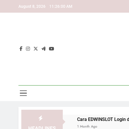
Skip
August 8, 2026
11:26:01 AM
to
content
Bru
Temukan P
ur Akses Cadangan
Cara EDWINSLOT Login dengan Lancar
1 Month Ago
HEADLINES