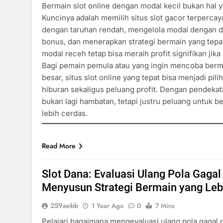
Bermain slot online dengan modal kecil bukan hal y
Kuncinya adalah memilih situs slot gacor terpercaya
dengan taruhan rendah, mengelola modal dengan d
bonus, dan menerapkan strategi bermain yang tep
modal receh tetap bisa meraih profit signifikan jika
Bagi pemain pemula atau yang ingin mencoba berma
besar, situs slot online yang tepat bisa menjadi pil
hiburan sekaligus peluang profit. Dengan pendekata
bukan lagi hambatan, tetapi justru peluang untuk b
lebih cerdas.
Read More
Slot Dana: Evaluasi Ulang Pola Gagal
Menyusun Strategi Bermain yang Leb
259aebb
1 Year Ago
0
7 Mins
Pelajari bagaimana mengevaluasi ulang pola gagal 