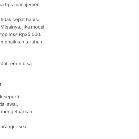
apa tips manajemen
tidak cepat habis.
 Misalnya, jika modal
stop loss Rp25.000.
 menaikkan taruhan
dal receh bisa
n
 seperti:
l awal.
a mengeluarkan
rangi risiko