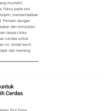
ang mustahil.
, fokus pada slot
isiplin, memanfaatkan
at. Pemain dengan
 sabar dan konsisten.
in tanpa risiko
ihan cerdas untuk
n ini, modal kecil
elajar dan menang
 untuk
ih Cerdas
dalam Slot Dana.