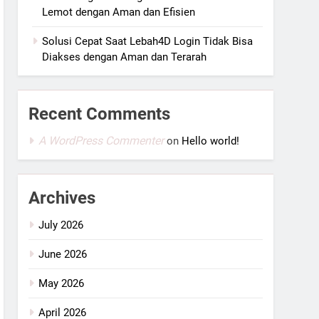
Lemot dengan Aman dan Efisien
Solusi Cepat Saat Lebah4D Login Tidak Bisa
Diakses dengan Aman dan Terarah
Recent Comments
A WordPress Commenter
on
Hello world!
Archives
July 2026
June 2026
May 2026
April 2026