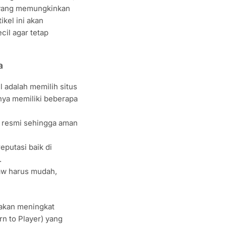
ang memungkinkan
ikel ini akan
il agar tetap
a
 adalah memilih situs
anya memiliki beberapa
si resmi sehingga aman
eputasi baik di
.
aw harus mudah,
 akan meningkat
rn to Player) yang