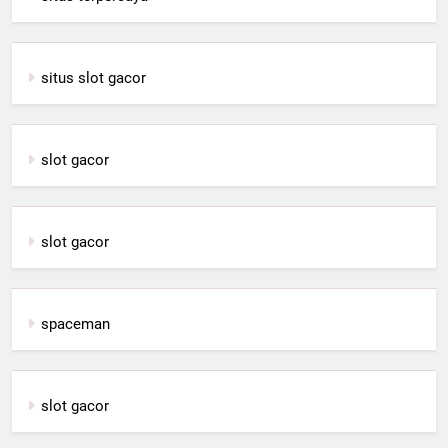
situs slot gacor
slot gacor
slot gacor
spaceman
slot gacor