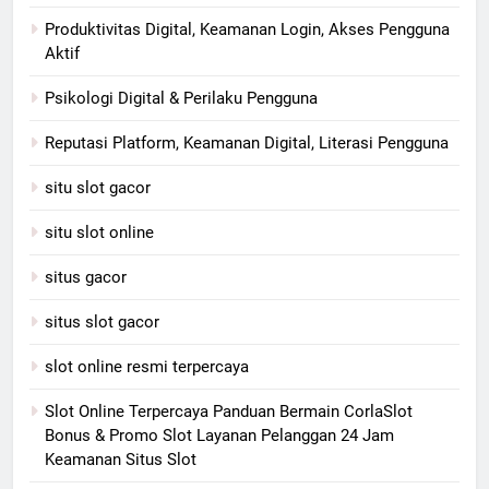
Produktivitas Digital, Keamanan Login, Akses Pengguna
Aktif
Psikologi Digital & Perilaku Pengguna
Reputasi Platform, Keamanan Digital, Literasi Pengguna
situ slot gacor
situ slot online
situs gacor
situs slot gacor
slot online resmi terpercaya
Slot Online Terpercaya Panduan Bermain CorlaSlot
Bonus & Promo Slot Layanan Pelanggan 24 Jam
Keamanan Situs Slot