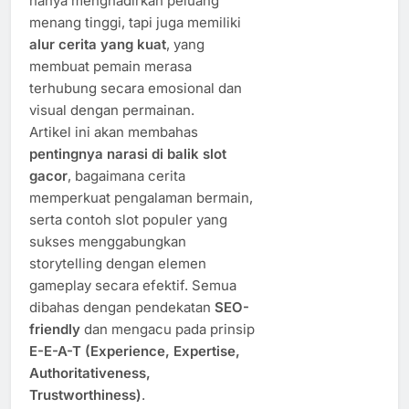
hanya menghadirkan peluang
menang tinggi, tapi juga memiliki
alur cerita yang kuat
, yang
membuat pemain merasa
terhubung secara emosional dan
visual dengan permainan.
Artikel ini akan membahas
pentingnya narasi di balik slot
gacor
, bagaimana cerita
memperkuat pengalaman bermain,
serta contoh slot populer yang
sukses menggabungkan
storytelling dengan elemen
gameplay secara efektif. Semua
dibahas dengan pendekatan
SEO-
friendly
dan mengacu pada prinsip
E-E-A-T (Experience, Expertise,
Authoritativeness,
Trustworthiness)
.