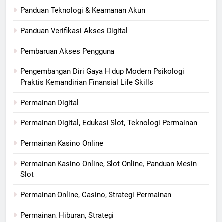
Panduan Teknologi & Keamanan Akun
Panduan Verifikasi Akses Digital
Pembaruan Akses Pengguna
Pengembangan Diri Gaya Hidup Modern Psikologi
Praktis Kemandirian Finansial Life Skills
Permainan Digital
Permainan Digital, Edukasi Slot, Teknologi Permainan
Permainan Kasino Online
Permainan Kasino Online, Slot Online, Panduan Mesin
Slot
Permainan Online, Casino, Strategi Permainan
Permainan, Hiburan, Strategi