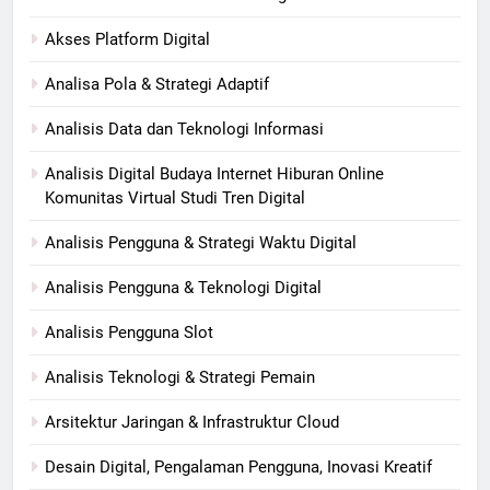
Akses Platform Digital
Analisa Pola & Strategi Adaptif
Analisis Data dan Teknologi Informasi
Analisis Digital Budaya Internet Hiburan Online
Komunitas Virtual Studi Tren Digital
Analisis Pengguna & Strategi Waktu Digital
Analisis Pengguna & Teknologi Digital
Analisis Pengguna Slot
Analisis Teknologi & Strategi Pemain
Arsitektur Jaringan & Infrastruktur Cloud
Desain Digital, Pengalaman Pengguna, Inovasi Kreatif