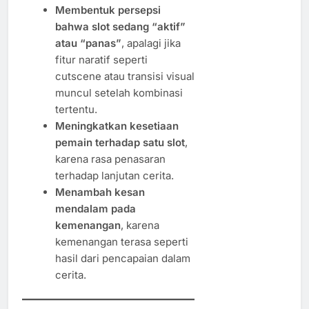
Membentuk persepsi
bahwa slot sedang “aktif”
atau “panas”
, apalagi jika
fitur naratif seperti
cutscene atau transisi visual
muncul setelah kombinasi
tertentu.
Meningkatkan kesetiaan
pemain terhadap satu slot
,
karena rasa penasaran
terhadap lanjutan cerita.
Menambah kesan
mendalam pada
kemenangan
, karena
kemenangan terasa seperti
hasil dari pencapaian dalam
cerita.