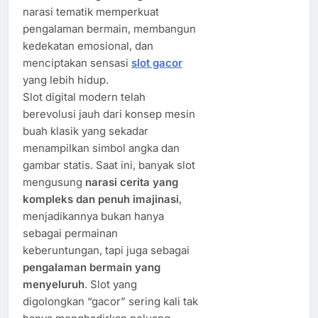
narasi tematik memperkuat
pengalaman bermain, membangun
kedekatan emosional, dan
menciptakan sensasi
slot gacor
yang lebih hidup.
Slot digital modern telah
berevolusi jauh dari konsep mesin
buah klasik yang sekadar
menampilkan simbol angka dan
gambar statis. Saat ini, banyak slot
mengusung
narasi cerita yang
kompleks dan penuh imajinasi
,
menjadikannya bukan hanya
sebagai permainan
keberuntungan, tapi juga sebagai
pengalaman bermain yang
menyeluruh
. Slot yang
digolongkan “gacor” sering kali tak