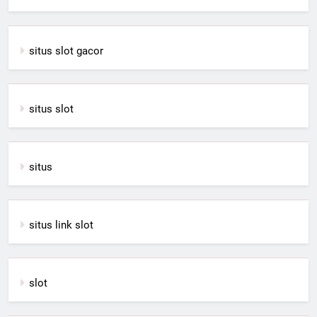
situs slot gacor
situs slot
situs
situs link slot
slot