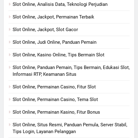
Slot Online, Analisis Data, Teknologi Perjudian
Slot Online, Jackpot, Permainan Terbaik
Slot Online, Jackpot, Slot Gacor
Slot Online, Judi Online, Panduan Pemain
Slot Online, Kasino Online, Tips Bermain Slot
Slot Online, Panduan Pemain, Tips Bermain, Edukasi Slot,
Informasi RTP, Keamanan Situs
Slot Online, Permainan Casino, Fitur Slot
Slot Online, Permainan Casino, Tema Slot
Slot Online, Permainan Kasino, Fitur Bonus
Slot Online, Situs Resmi, Panduan Pemula, Server Stabil,
Tips Login, Layanan Pelanggan