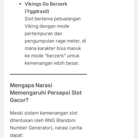
Vikings Go Berzerk
(Yggdrasil)
Slot bertema petualangan
Viking dengan mode
pertempuran dan
pengumpulan rage meter, di
mana karakter bisa masuk
ke mode “berzerk” untuk
kemenangan lebih besar.
Mengapa Narasi
Memengaruhi Persepsi Slot
Gacor?
Meski sistem kemenangan slot
ditentukan oleh RNG (Random
Number Generator), narasi cerita
dapat: