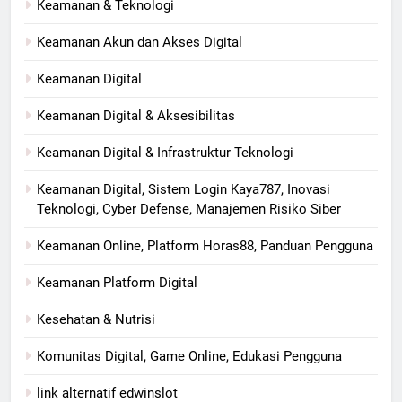
Keamanan & Teknologi
Keamanan Akun dan Akses Digital
Keamanan Digital
Keamanan Digital & Aksesibilitas
Keamanan Digital & Infrastruktur Teknologi
Keamanan Digital, Sistem Login Kaya787, Inovasi
Teknologi, Cyber Defense, Manajemen Risiko Siber
Keamanan Online, Platform Horas88, Panduan Pengguna
Keamanan Platform Digital
Kesehatan & Nutrisi
Komunitas Digital, Game Online, Edukasi Pengguna
link alternatif edwinslot