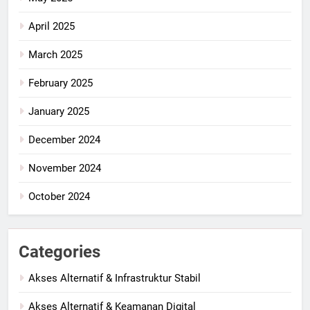
April 2025
March 2025
February 2025
January 2025
December 2024
November 2024
October 2024
Categories
Akses Alternatif & Infrastruktur Stabil
Akses Alternatif & Keamanan Digital