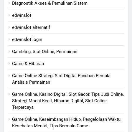
Diagnostik Akses & Pemulihan Sistem
edwinslot
edwinslot alternatif
edwinslot login
Gambling, Slot Online, Permainan
Game & Hiburan
Game Online Strategi Slot Digital Panduan Pemula
Analisis Permainan
Game Online, Kasino Digital, Slot Gacor, Tips Judi Online,
Strategi Modal Kecil, Hiburan Digital, Slot Online
Terpercaya
Game Online, Keseimbangan Hidup, Pengelolaan Waktu,
Kesehatan Mental, Tips Bermain Game