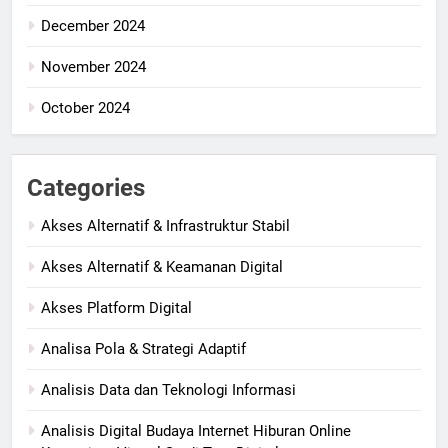
December 2024
November 2024
October 2024
Categories
Akses Alternatif & Infrastruktur Stabil
Akses Alternatif & Keamanan Digital
Akses Platform Digital
Analisa Pola & Strategi Adaptif
Analisis Data dan Teknologi Informasi
Analisis Digital Budaya Internet Hiburan Online