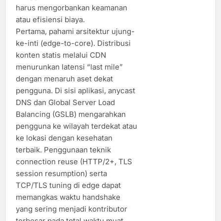
harus mengorbankan keamanan
atau efisiensi biaya.
Pertama, pahami arsitektur ujung-
ke-inti (edge-to-core). Distribusi
konten statis melalui CDN
menurunkan latensi “last mile”
dengan menaruh aset dekat
pengguna. Di sisi aplikasi, anycast
DNS dan Global Server Load
Balancing (GSLB) mengarahkan
pengguna ke wilayah terdekat atau
ke lokasi dengan kesehatan
terbaik. Penggunaan teknik
connection reuse (HTTP/2+, TLS
session resumption) serta
TCP/TLS tuning di edge dapat
memangkas waktu handshake
yang sering menjadi kontributor
terbesar pada total waktu muat