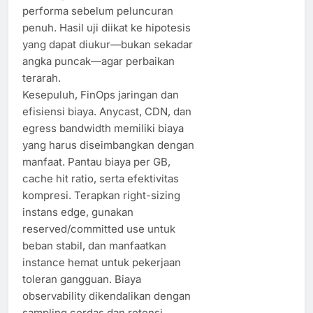
performa sebelum peluncuran
penuh. Hasil uji diikat ke hipotesis
yang dapat diukur—bukan sekadar
angka puncak—agar perbaikan
terarah.
Kesepuluh, FinOps jaringan dan
efisiensi biaya. Anycast, CDN, dan
egress bandwidth memiliki biaya
yang harus diseimbangkan dengan
manfaat. Pantau biaya per GB,
cache hit ratio, serta efektivitas
kompresi. Terapkan right-sizing
instans edge, gunakan
reserved/committed use untuk
beban stabil, dan manfaatkan
instance hemat untuk pekerjaan
toleran gangguan. Biaya
observability dikendalikan dengan
sampling cerdas dan retensi