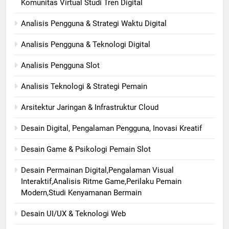
Komunitas Virtual Studi Tren Digital
Analisis Pengguna & Strategi Waktu Digital
Analisis Pengguna & Teknologi Digital
Analisis Pengguna Slot
Analisis Teknologi & Strategi Pemain
Arsitektur Jaringan & Infrastruktur Cloud
Desain Digital, Pengalaman Pengguna, Inovasi Kreatif
Desain Game & Psikologi Pemain Slot
Desain Permainan Digital,Pengalaman Visual
Interaktif,Analisis Ritme Game,Perilaku Pemain
Modern,Studi Kenyamanan Bermain
Desain UI/UX & Teknologi Web