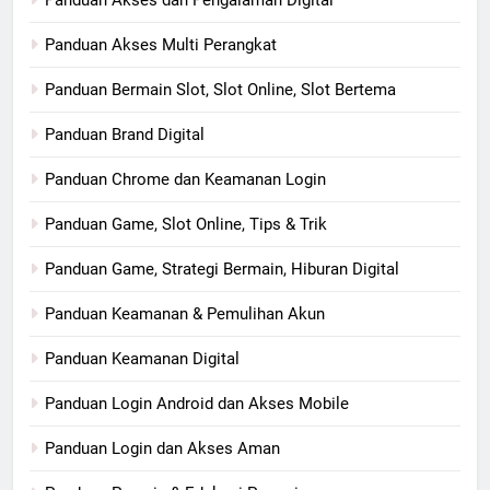
Panduan Akses dan Pengalaman Digital
Panduan Akses Multi Perangkat
Panduan Bermain Slot, Slot Online, Slot Bertema
Panduan Brand Digital
Panduan Chrome dan Keamanan Login
Panduan Game, Slot Online, Tips & Trik
Panduan Game, Strategi Bermain, Hiburan Digital
Panduan Keamanan & Pemulihan Akun
Panduan Keamanan Digital
Panduan Login Android dan Akses Mobile
Panduan Login dan Akses Aman