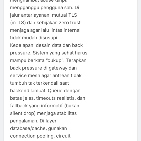
mengganggu pengguna sah. Di
jalur antarlayanan, mutual TLS
(mTLS) dan kebijakan zero trust
menjaga agar lalu lintas internal
tidak mudah disusupi.
Kedelapan, desain data dan back
pressure. Sistem yang sehat harus
mampu berkata “cukup”. Terapkan
back pressure di gateway dan
service mesh agar antrean tidak
tumbuh tak terkendali saat
backend lambat. Queue dengan
batas jelas, timeouts realistis, dan
fallback yang informatif (bukan
silent drop) menjaga stabilitas
pengalaman. Di layer
database/cache, gunakan
connection pooling, circuit