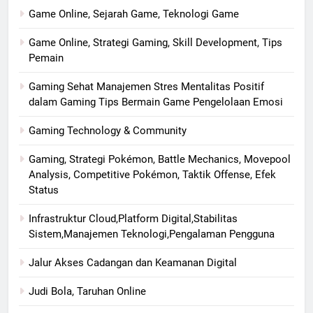
Game Online, Sejarah Game, Teknologi Game
Game Online, Strategi Gaming, Skill Development, Tips
Pemain
Gaming Sehat Manajemen Stres Mentalitas Positif
dalam Gaming Tips Bermain Game Pengelolaan Emosi
Gaming Technology & Community
Gaming, Strategi Pokémon, Battle Mechanics, Movepool
Analysis, Competitive Pokémon, Taktik Offense, Efek
Status
Infrastruktur Cloud,Platform Digital,Stabilitas
Sistem,Manajemen Teknologi,Pengalaman Pengguna
Jalur Akses Cadangan dan Keamanan Digital
Judi Bola, Taruhan Online