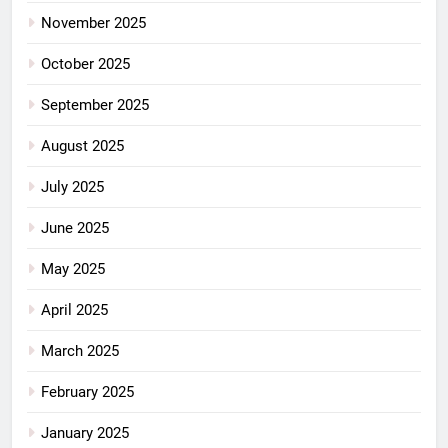
November 2025
October 2025
September 2025
August 2025
July 2025
June 2025
May 2025
April 2025
March 2025
February 2025
January 2025