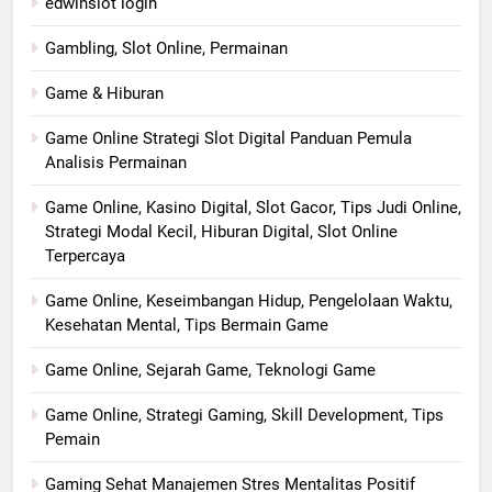
edwinslot login
Gambling, Slot Online, Permainan
Game & Hiburan
Game Online Strategi Slot Digital Panduan Pemula
Analisis Permainan
Game Online, Kasino Digital, Slot Gacor, Tips Judi Online,
Strategi Modal Kecil, Hiburan Digital, Slot Online
Terpercaya
Game Online, Keseimbangan Hidup, Pengelolaan Waktu,
Kesehatan Mental, Tips Bermain Game
Game Online, Sejarah Game, Teknologi Game
Game Online, Strategi Gaming, Skill Development, Tips
Pemain
Gaming Sehat Manajemen Stres Mentalitas Positif