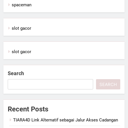
spaceman
slot gacor
slot gacor
Search
SEARCH
Recent Posts
TIARA4D Link Alternatif sebagai Jalur Akses Cadangan