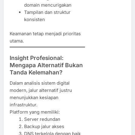
domain mencurigakan
Tampilan dan struktur
konsisten
Keamanan tetap menjadi prioritas
utama.
Insight Profesional:
Mengapa Alternatif Bukan
Tanda Kelemahan?
Dalam analisis sistem digital
modern, jalur alternatif justru
menunjukkan kesiapan
infrastruktur.
Platform yang memiliki:
Server redundan
Backup jalur akses
DNS terkelola dengan baik