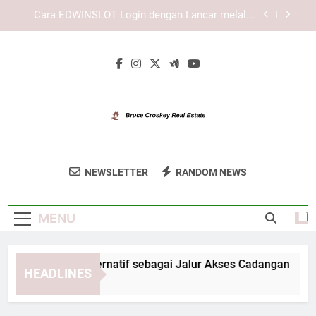
Skip
Login Edwinslot Terbaru dengan Akses yang
to
Lebih Nyaman dan Aman
content
Cara Mengakses Login Lebah4D Saat Koneksi
Lemot dengan Aman dan Efisien
TIARA4D Link Alternatif sebagai Jalur Akses
Cadangan
Cara EDWINSLOT Login dengan Lancar melalui
Perangkat Mobile dan Desktop
Login Edwinslot Terbaru dengan Akses yang
Lebih Nyaman dan Aman
Bruce Croskey
Temukan Properti Impian Anda Dengan
Cara Mengakses Login Lebah4D Saat Koneksi
NEWSLETTER
RANDOM NEWS
Real Estate
Lemot dengan Aman dan Efisien
Bruce Croskey Real Estate.
MENU
ARA4D Link Alternatif sebagai Jalur Akses Cadangan
Ca
HEADLINES
Weeks Ago
1 