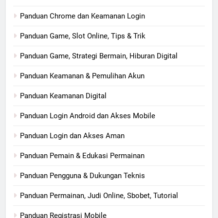
Panduan Chrome dan Keamanan Login
Panduan Game, Slot Online, Tips & Trik
Panduan Game, Strategi Bermain, Hiburan Digital
Panduan Keamanan & Pemulihan Akun
Panduan Keamanan Digital
Panduan Login Android dan Akses Mobile
Panduan Login dan Akses Aman
Panduan Pemain & Edukasi Permainan
Panduan Pengguna & Dukungan Teknis
Panduan Permainan, Judi Online, Sbobet, Tutorial
Panduan Registrasi Mobile