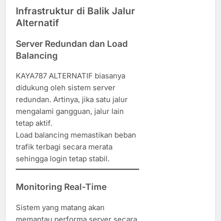
Infrastruktur di Balik Jalur
Alternatif
Server Redundan dan Load
Balancing
KAYA787 ALTERNATIF biasanya
didukung oleh sistem server
redundan. Artinya, jika satu jalur
mengalami gangguan, jalur lain
tetap aktif.
Load balancing memastikan beban
trafik terbagi secara merata
sehingga login tetap stabil.
Monitoring Real-Time
Sistem yang matang akan
memantau performa server secara