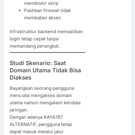
memblokir skrip
Pastikan firewall tidak
membatasi akses
Infrastruktur backend memastikan
login tetap cepat tanpa
memandang perangkat.
Studi Skenario: Saat
Domain Utama Tidak Bisa
Diakses
Bayangkan seorang pengguna
mencoba mengakses domain
utama namun mengalami kendala
jaringan.
Dengan adanya KAYA787
ALTERNATIF, pengguna tetap
dapat masuk melalui jalur