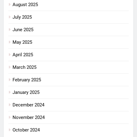
August 2025
July 2025
June 2025
May 2025
April 2025
March 2025
February 2025
January 2025
December 2024
November 2024
October 2024