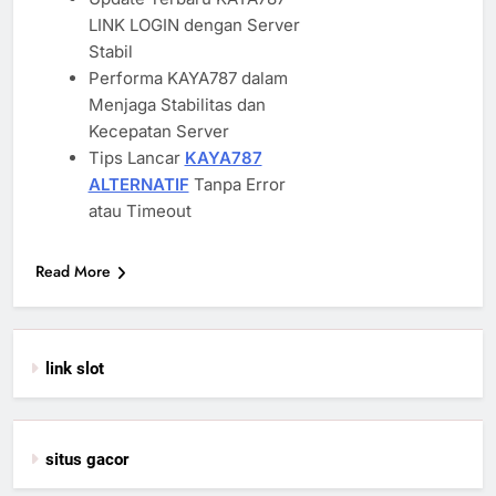
LINK LOGIN dengan Server
Stabil
Performa KAYA787 dalam
Menjaga Stabilitas dan
Kecepatan Server
Tips Lancar
KAYA787
ALTERNATIF
Tanpa Error
atau Timeout
Read More
link slot
situs gacor