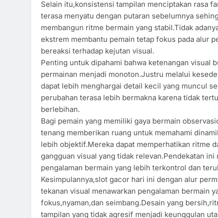
Selain itu,konsistensi tampilan menciptakan rasa fa
terasa menyatu dengan putaran sebelumnya sehin
membangun ritme bermain yang stabil.Tidak adanya
ekstrem membantu pemain tetap fokus pada alur p
bereaksi terhadap kejutan visual.
Penting untuk dipahami bahwa ketenangan visual b
permainan menjadi monoton.Justru melalui kesed
dapat lebih menghargai detail kecil yang muncul s
perubahan terasa lebih bermakna karena tidak tert
berlebihan.
Bagi pemain yang memiliki gaya bermain observasi
tenang memberikan ruang untuk memahami dinami
lebih objektif.Mereka dapat memperhatikan ritme d
gangguan visual yang tidak relevan.Pendekatan in
pengalaman bermain yang lebih terkontrol dan teru
Kesimpulannya,slot gacor hari ini dengan alur per
tekanan visual menawarkan pengalaman bermain ya
fokus,nyaman,dan seimbang.Desain yang bersih,ritm
tampilan yang tidak agresif menjadi keunggulan ut