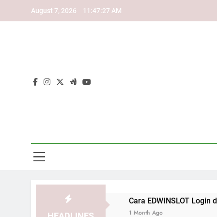
Skip
August 7, 2026
11:47:28 AM
to
content
Bru
Temukan P
ur Akses Cadangan
Cara EDWINSLOT Login dengan Lancar
1 Month Ago
HEADLINES