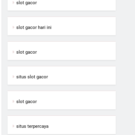
slot gacor
slot gacor hari ini
slot gacor
situs slot gacor
slot gacor
situs terpercaya