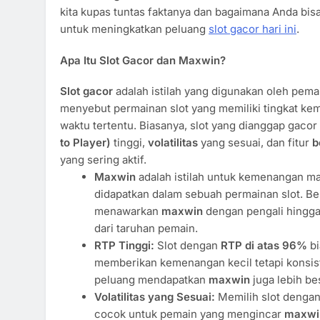
kita kupas tuntas faktanya dan bagaimana Anda bi
untuk meningkatkan peluang
slot gacor hari ini
.
Apa Itu Slot Gacor dan Maxwin?
Slot gacor
adalah istilah yang digunakan oleh pemai
menyebut permainan slot yang memiliki tingkat ke
waktu tertentu. Biasanya, slot yang dianggap gacor
to Player)
tinggi,
volatilitas
yang sesuai, dan fitur
b
yang sering aktif.
Maxwin
adalah istilah untuk kemenangan ma
didapatkan dalam sebuah permainan slot. Be
menawarkan
maxwin
dengan pengali hingg
dari taruhan pemain.
RTP Tinggi:
Slot dengan
RTP di atas 96%
bi
memberikan kemenangan kecil tetapi konsis
peluang mendapatkan
maxwin
juga lebih be
Volatilitas yang Sesuai:
Memilih slot denga
cocok untuk pemain yang mengincar
maxwi