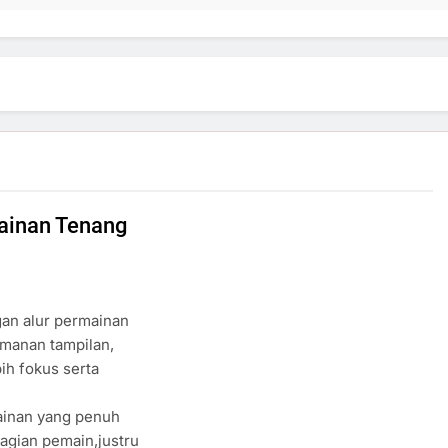
mainan Tenang
gan alur permainan
manan tampilan,
ih fokus serta
mainan yang penuh
bagian pemain,justru