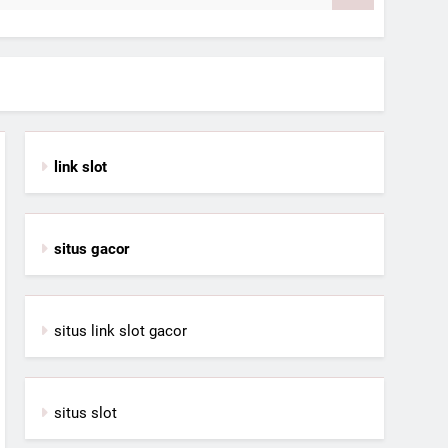
link slot
situs gacor
situs link slot gacor
situs slot