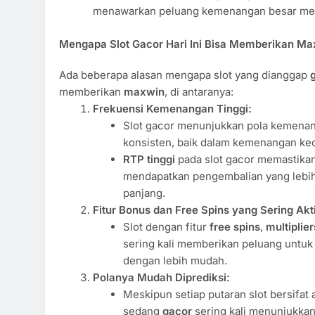
menawarkan peluang kemenangan besar mes
Mengapa Slot Gacor Hari Ini Bisa Memberikan M
Ada beberapa alasan mengapa slot yang dianggap
memberikan
maxwin
, di antaranya:
Frekuensi Kemenangan Tinggi:
Slot gacor menunjukkan pola kemenan
konsisten, baik dalam kemenangan kec
RTP tinggi
pada slot gacor memastika
mendapatkan pengembalian yang lebih
panjang.
Fitur Bonus dan Free Spins yang Sering Akti
Slot dengan fitur
free spins
,
multiplier
sering kali memberikan peluang untu
dengan lebih mudah.
Polanya Mudah Diprediksi:
Meskipun setiap putaran slot bersifat 
sedang
gacor
sering kali menunjukka