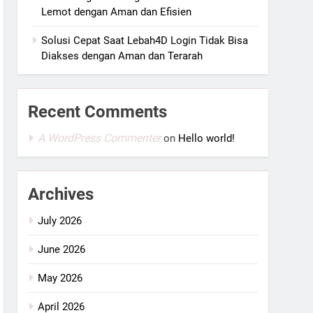
Lemot dengan Aman dan Efisien
Solusi Cepat Saat Lebah4D Login Tidak Bisa
Diakses dengan Aman dan Terarah
Recent Comments
A WordPress Commenter
on
Hello world!
Archives
July 2026
June 2026
May 2026
April 2026