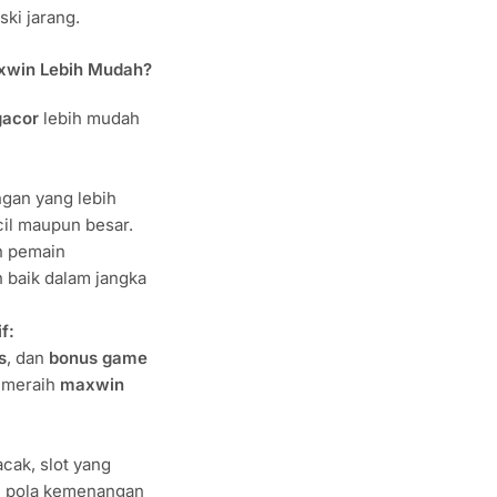
ki jarang.
axwin Lebih Mudah?
gacor
lebih mudah
gan yang lebih
il maupun besar.
n pemain
 baik dalam jangka
f:
s
, dan
bonus game
k meraih
maxwin
acak, slot yang
n pola kemenangan