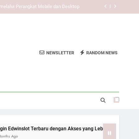
elalui Perangkat Mobile dan Desktop
an Akses yang Lebih Nyaman dan Aman
neksi Lemot dengan Aman dan Efisien
ternatif sebagai Jalur Akses Cadangan
NEWSLETTER
RANDOM NEWS
elalui Perangkat Mobile dan Desktop
an Akses yang Lebih Nyaman dan Aman
e
neksi Lemot dengan Aman dan Efisien
ot Terbaru dengan Akses yang Lebih Nyaman dan Aman