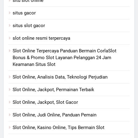
situ slot online
situs gacor
situs slot gacor
slot online resmi terpercaya
Slot Online Terpercaya Panduan Bermain CorlaSlot
Bonus & Promo Slot Layanan Pelanggan 24 Jam
Keamanan Situs Slot
Slot Online, Analisis Data, Teknologi Perjudian
Slot Online, Jackpot, Permainan Terbaik
Slot Online, Jackpot, Slot Gacor
Slot Online, Judi Online, Panduan Pemain
Slot Online, Kasino Online, Tips Bermain Slot