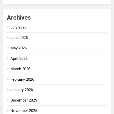
Archives
July 2026
June 2026
May 2026
April 2026
March 2026
February 2026
January 2026
December 2025
November 2025