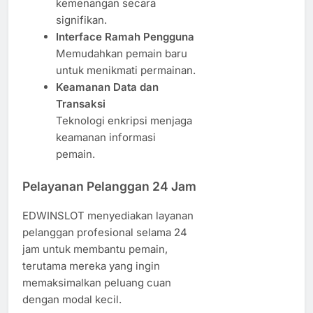
kemenangan secara
signifikan.
Interface Ramah Pengguna
Memudahkan pemain baru
untuk menikmati permainan.
Keamanan Data dan
Transaksi
Teknologi enkripsi menjaga
keamanan informasi
pemain.
Pelayanan Pelanggan 24 Jam
EDWINSLOT menyediakan layanan
pelanggan profesional selama 24
jam untuk membantu pemain,
terutama mereka yang ingin
memaksimalkan peluang cuan
dengan modal kecil.