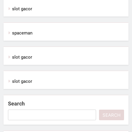
slot gacor
spaceman
slot gacor
slot gacor
Search
SEARCH