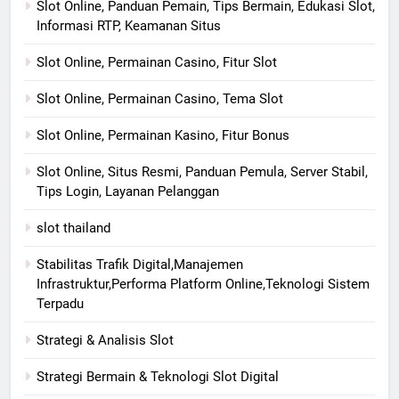
Slot Online, Panduan Pemain, Tips Bermain, Edukasi Slot,
Informasi RTP, Keamanan Situs
Slot Online, Permainan Casino, Fitur Slot
Slot Online, Permainan Casino, Tema Slot
Slot Online, Permainan Kasino, Fitur Bonus
Slot Online, Situs Resmi, Panduan Pemula, Server Stabil,
Tips Login, Layanan Pelanggan
slot thailand
Stabilitas Trafik Digital,Manajemen
Infrastruktur,Performa Platform Online,Teknologi Sistem
Terpadu
Strategi & Analisis Slot
Strategi Bermain & Teknologi Slot Digital