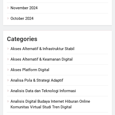
November 2024
October 2024
Categories
Akses Alternatif & Infrastruktur Stabil
Akses Alternatif & Keamanan Digital
Akses Platform Digital
Analisa Pola & Strategi Adaptif
Analisis Data dan Teknologi Informasi
Analisis Digital Budaya Internet Hiburan Online
Komunitas Virtual Studi Tren Digital