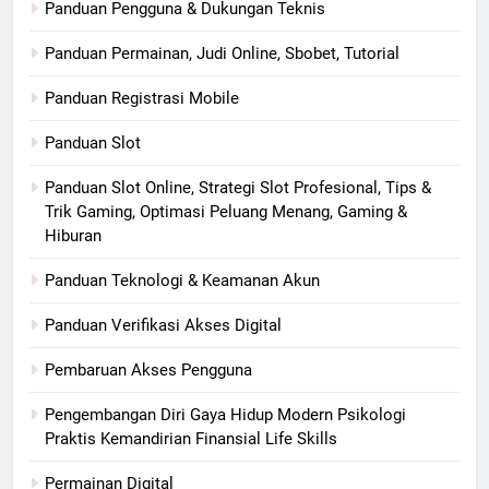
Panduan Pengguna & Dukungan Teknis
Panduan Permainan, Judi Online, Sbobet, Tutorial
Panduan Registrasi Mobile
Panduan Slot
Panduan Slot Online, Strategi Slot Profesional, Tips &
Trik Gaming, Optimasi Peluang Menang, Gaming &
Hiburan
Panduan Teknologi & Keamanan Akun
Panduan Verifikasi Akses Digital
Pembaruan Akses Pengguna
Pengembangan Diri Gaya Hidup Modern Psikologi
Praktis Kemandirian Finansial Life Skills
Permainan Digital