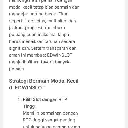
memungkinkan pemain dengan
modal kecil tetap bisa bermain dan
mengejar untung besar. Fitur
seperti free spins, multiplier, dan
jackpot progresif membuka
peluang cuan maksimal tanpa
harus menaikkan taruhan secara
signifikan. Sistem transparan dan
aman ini membuat EDWINSLOT
menjadi pilihan favorit banyak
pemain.
Strategi Bermain Modal Kecil
di EDWINSLOT
Pilih Slot dengan RTP
Tinggi
Memilih permainan dengan
RTP tinggi sangat penting
untuk peluang menang yang