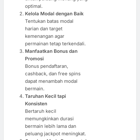
optimal.
Kelola Modal dengan Baik
Tentukan batas modal
harian dan target
kemenangan agar
permainan tetap terkendali.
Manfaatkan Bonus dan
Promosi
Bonus pendaftaran,
cashback, dan free spins
dapat menambah modal
bermain.
Taruhan Kecil tapi
Konsisten
Bertaruh kecil
memungkinkan durasi
bermain lebih lama dan
peluang jackpot meningkat.