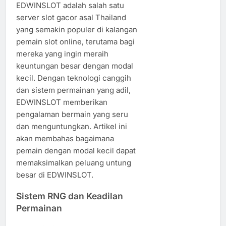
EDWINSLOT adalah salah satu
server slot gacor asal Thailand
yang semakin populer di kalangan
pemain slot online, terutama bagi
mereka yang ingin meraih
keuntungan besar dengan modal
kecil. Dengan teknologi canggih
dan sistem permainan yang adil,
EDWINSLOT memberikan
pengalaman bermain yang seru
dan menguntungkan. Artikel ini
akan membahas bagaimana
pemain dengan modal kecil dapat
memaksimalkan peluang untung
besar di EDWINSLOT.
Sistem RNG dan Keadilan
Permainan