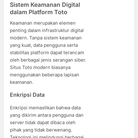
Sistem Keamanan Digital
dalam Platform Toto
Keamanan merupakan elemen
penting dalam infrastruktur digital
modern. Tanpa sistem keamanan
yang kuat, data pengguna serta
stabilitas platform dapat terancam
oleh berbagai jenis serangan siber.
Situs Toto modern biasanya
menggunakan beberapa lapisan
keamanan.
Enkripsi Data
Enkripsi memastikan bahwa data
yang dikirim antara pengguna dan
server tidak dapat dibaca oleh
pihak yang tidak berwenang.
Teknologi ini melindungi berbagai