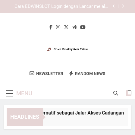
Skip
Login Edwinslot Terbaru dengan Akses yang
to
Lebih Nyaman dan Aman
content
Cara Mengakses Login Lebah4D Saat Koneksi
Lemot dengan Aman dan Efisien
TIARA4D Link Alternatif sebagai Jalur Akses
Cadangan
Cara EDWINSLOT Login dengan Lancar melalui
Perangkat Mobile dan Desktop
Login Edwinslot Terbaru dengan Akses yang
Lebih Nyaman dan Aman
Bruce Croskey
Temukan Properti Impian Anda Dengan
Cara Mengakses Login Lebah4D Saat Koneksi
NEWSLETTER
RANDOM NEWS
Real Estate
Lemot dengan Aman dan Efisien
Bruce Croskey Real Estate.
MENU
ARA4D Link Alternatif sebagai Jalur Akses Cadangan
Ca
HEADLINES
Weeks Ago
1 