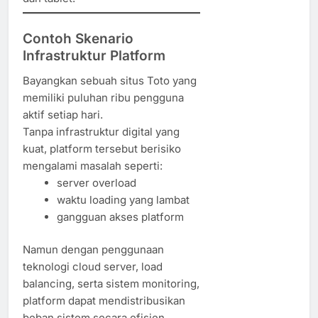
Contoh Skenario
Infrastruktur Platform
Bayangkan sebuah situs Toto yang
memiliki puluhan ribu pengguna
aktif setiap hari.
Tanpa infrastruktur digital yang
kuat, platform tersebut berisiko
mengalami masalah seperti:
server overload
waktu loading yang lambat
gangguan akses platform
Namun dengan penggunaan
teknologi cloud server, load
balancing, serta sistem monitoring,
platform dapat mendistribusikan
beban sistem secara efisien.