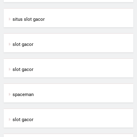
situs slot gacor
slot gacor
slot gacor
spaceman
slot gacor