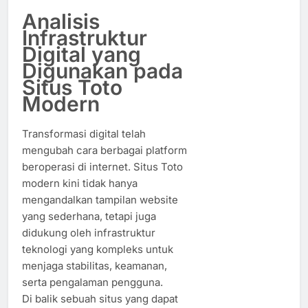
Analisis
Infrastruktur
Digital yang
Digunakan pada
Situs Toto
Modern
Transformasi digital telah
mengubah cara berbagai platform
beroperasi di internet. Situs Toto
modern kini tidak hanya
mengandalkan tampilan website
yang sederhana, tetapi juga
didukung oleh infrastruktur
teknologi yang kompleks untuk
menjaga stabilitas, keamanan,
serta pengalaman pengguna.
Di balik sebuah situs yang dapat