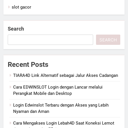
slot gacor
Search
SEARCH
Recent Posts
TIARA4D Link Alternatif sebagai Jalur Akses Cadangan
Cara EDWINSLOT Login dengan Lancar melalui
Perangkat Mobile dan Desktop
Login Edwinslot Terbaru dengan Akses yang Lebih
Nyaman dan Aman
Cara Mengakses Login Lebah4D Saat Koneksi Lemot