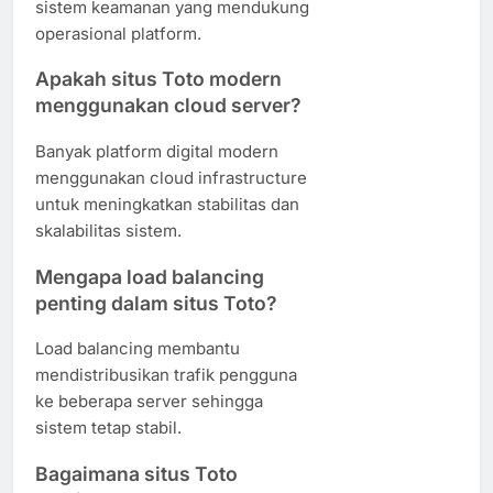
sistem keamanan yang mendukung
operasional platform.
Apakah situs Toto modern
menggunakan cloud server?
Banyak platform digital modern
menggunakan cloud infrastructure
untuk meningkatkan stabilitas dan
skalabilitas sistem.
Mengapa load balancing
penting dalam situs Toto?
Load balancing membantu
mendistribusikan trafik pengguna
ke beberapa server sehingga
sistem tetap stabil.
Bagaimana situs Toto