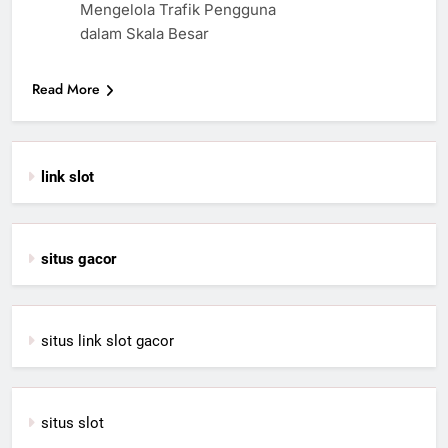
Mengelola Trafik Pengguna
dalam Skala Besar
Read More
link slot
situs gacor
situs link slot gacor
situs slot