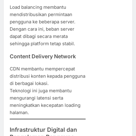
Load balancing membantu
mendistribusikan permintaan
pengguna ke beberapa server.
Dengan cara ini, beban server
dapat dibagi secara merata
sehingga platform tetap stabil.
Content Delivery Network
CDN membantu mempercepat
distribusi konten kepada pengguna
di berbagai lokasi.
Teknologi ini juga membantu
mengurangi latensi serta
meningkatkan kecepatan loading
halaman.
Infrastruktur Digital dan