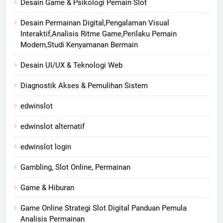
Desain Game & Psikologi Pemain Slot
Desain Permainan Digital,Pengalaman Visual
Interaktif,Analisis Ritme Game,Perilaku Pemain
Modern,Studi Kenyamanan Bermain
Desain UI/UX & Teknologi Web
Diagnostik Akses & Pemulihan Sistem
edwinslot
edwinslot alternatif
edwinslot login
Gambling, Slot Online, Permainan
Game & Hiburan
Game Online Strategi Slot Digital Panduan Pemula
Analisis Permainan