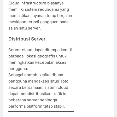
Cloud infrastructure biasanya
memiliki sistem redundansi yang
memastikan layanan tetap berjalan
meskipun terjadi gangguan pada
salah satu server.
Distribusi Server
Server cloud dapat ditempatkan di
berbagai lokasi geografis untuk
meningkatkan kecepatan akses
pengguna.
Sebagai contoh, ketika ribuan
pengguna mengakses situs Toto
secara bersamaan, sistem cloud
dapat mendistribusikan trafik ke
beberapa server sehingga
performa platform tetap stabil.