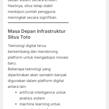
Hasilnya, situs tetap stabil
meskipun jumlah pengguna
meningkat secara signifikan.
Masa Depan Infrastruktur
Situs Toto
Teknologi digital terus
berkembang dan mendorong
platform untuk mengadopsi inovasi
baru.
Beberapa teknologi yang
diperkirakan akan semakin banyak
digunakan dalam platform digital
antara lain:
artificial intelligence untuk
analisis sistem
machine learning untuk