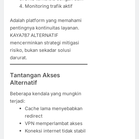
Monitoring trafik aktif
Adalah platform yang memahami
pentingnya kontinuitas layanan.
KAYA787 ALTERNATIF
mencerminkan strategi mitigasi
risiko, bukan sekadar solusi
darurat.
Tantangan Akses
Alternatif
Beberapa kendala yang mungkin
terjadi:
Cache lama menyebabkan
redirect
VPN memperlambat akses
Koneksi internet tidak stabil