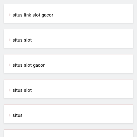
situs link slot gacor
situs slot
situs slot gacor
situs slot
situs