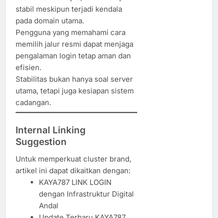
stabil meskipun terjadi kendala
pada domain utama.
Pengguna yang memahami cara
memilih jalur resmi dapat menjaga
pengalaman login tetap aman dan
efisien.
Stabilitas bukan hanya soal server
utama, tetapi juga kesiapan sistem
cadangan.
Internal Linking
Suggestion
Untuk memperkuat cluster brand,
artikel ini dapat dikaitkan dengan:
KAYA787 LINK LOGIN
dengan Infrastruktur Digital
Andal
Update Terbaru KAYA787