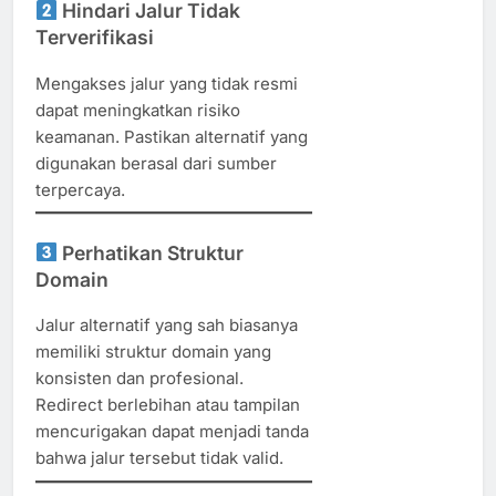
Hindari Jalur Tidak
Terverifikasi
Mengakses jalur yang tidak resmi
dapat meningkatkan risiko
keamanan. Pastikan alternatif yang
digunakan berasal dari sumber
terpercaya.
Perhatikan Struktur
Domain
Jalur alternatif yang sah biasanya
memiliki struktur domain yang
konsisten dan profesional.
Redirect berlebihan atau tampilan
mencurigakan dapat menjadi tanda
bahwa jalur tersebut tidak valid.