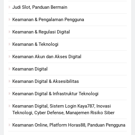
Judi Slot, Panduan Bermain
Keamanan & Pengalaman Pengguna
Keamanan & Regulasi Digital
Keamanan & Teknologi
Keamanan Akun dan Akses Digital
Keamanan Digital
Keamanan Digital & Aksesibilitas
Keamanan Digital & Infrastruktur Teknologi
Keamanan Digital, Sistem Login Kaya787, Inovasi
Teknologi, Cyber Defense, Manajemen Risiko Siber
Keamanan Online, Platform Horas88, Panduan Pengguna