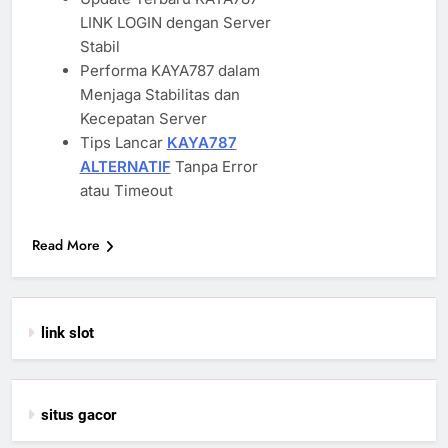
LINK LOGIN dengan Server
Stabil
Performa KAYA787 dalam
Menjaga Stabilitas dan
Kecepatan Server
Tips Lancar
KAYA787
ALTERNATIF
Tanpa Error
atau Timeout
Read More
link slot
situs gacor