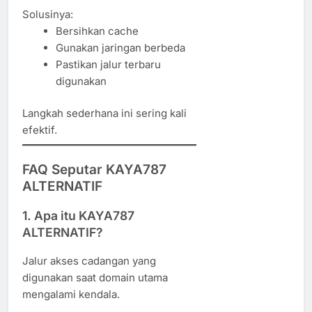
Solusinya:
Bersihkan cache
Gunakan jaringan berbeda
Pastikan jalur terbaru
digunakan
Langkah sederhana ini sering kali
efektif.
FAQ Seputar KAYA787
ALTERNATIF
1. Apa itu KAYA787
ALTERNATIF?
Jalur akses cadangan yang
digunakan saat domain utama
mengalami kendala.