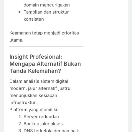
domain mencurigakan
Tampilan dan struktur
konsisten
Keamanan tetap menjadi prioritas
utama.
Insight Profesional:
Mengapa Alternatif Bukan
Tanda Kelemahan?
Dalam analisis sistem digital
modern, jalur alternatif justru
menunjukkan kesiapan
infrastruktur.
Platform yang memiliki:
Server redundan
Backup jalur akses
DNS terkelola dengan baik