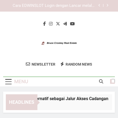
Skip
Login Edwinslot Terbaru dengan Akses yang
to
Lebih Nyaman dan Aman
content
Cara Mengakses Login Lebah4D Saat Koneksi
Lemot dengan Aman dan Efisien
TIARA4D Link Alternatif sebagai Jalur Akses
Cadangan
Cara EDWINSLOT Login dengan Lancar melalui
Perangkat Mobile dan Desktop
Login Edwinslot Terbaru dengan Akses yang
Lebih Nyaman dan Aman
Bruce Croskey
Temukan Properti Impian Anda Dengan
Cara Mengakses Login Lebah4D Saat Koneksi
NEWSLETTER
RANDOM NEWS
Real Estate
Lemot dengan Aman dan Efisien
Bruce Croskey Real Estate.
MENU
ARA4D Link Alternatif sebagai Jalur Akses Cadangan
Ca
HEADLINES
Month Ago
1 