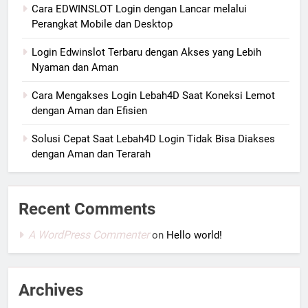
Cara EDWINSLOT Login dengan Lancar melalui
Perangkat Mobile dan Desktop
Login Edwinslot Terbaru dengan Akses yang Lebih
Nyaman dan Aman
Cara Mengakses Login Lebah4D Saat Koneksi Lemot
dengan Aman dan Efisien
Solusi Cepat Saat Lebah4D Login Tidak Bisa Diakses
dengan Aman dan Terarah
Recent Comments
A WordPress Commenter
on
Hello world!
Archives