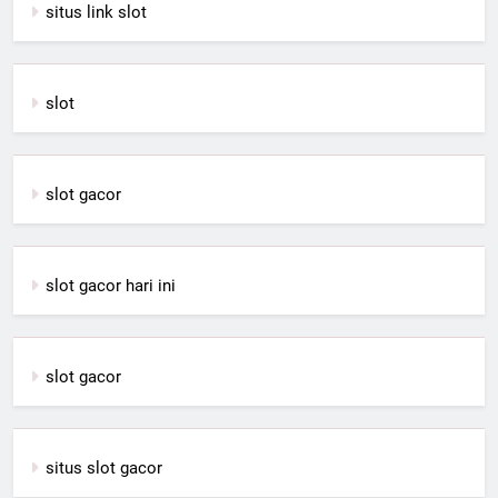
situs link slot
slot
slot gacor
slot gacor hari ini
slot gacor
situs slot gacor