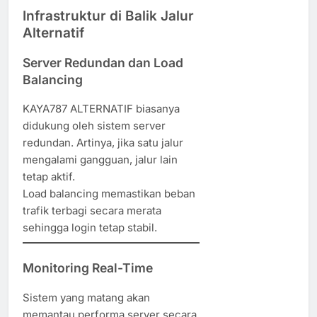
Infrastruktur di Balik Jalur
Alternatif
Server Redundan dan Load
Balancing
KAYA787 ALTERNATIF biasanya
didukung oleh sistem server
redundan. Artinya, jika satu jalur
mengalami gangguan, jalur lain
tetap aktif.
Load balancing memastikan beban
trafik terbagi secara merata
sehingga login tetap stabil.
Monitoring Real-Time
Sistem yang matang akan
memantau performa server secara