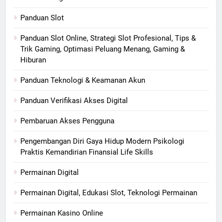
Panduan Slot
Panduan Slot Online, Strategi Slot Profesional, Tips &
Trik Gaming, Optimasi Peluang Menang, Gaming &
Hiburan
Panduan Teknologi & Keamanan Akun
Panduan Verifikasi Akses Digital
Pembaruan Akses Pengguna
Pengembangan Diri Gaya Hidup Modern Psikologi
Praktis Kemandirian Finansial Life Skills
Permainan Digital
Permainan Digital, Edukasi Slot, Teknologi Permainan
Permainan Kasino Online