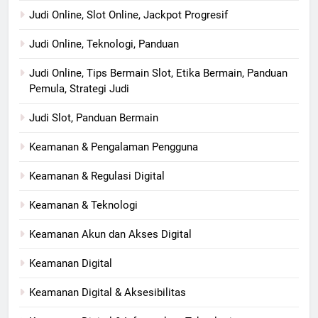
Judi Online, Slot Online, Jackpot Progresif
Judi Online, Teknologi, Panduan
Judi Online, Tips Bermain Slot, Etika Bermain, Panduan
Pemula, Strategi Judi
Judi Slot, Panduan Bermain
Keamanan & Pengalaman Pengguna
Keamanan & Regulasi Digital
Keamanan & Teknologi
Keamanan Akun dan Akses Digital
Keamanan Digital
Keamanan Digital & Aksesibilitas