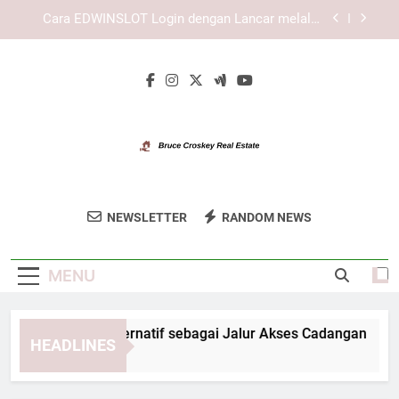
Skip
Login Edwinslot Terbaru dengan Akses yang
to
Lebih Nyaman dan Aman
content
Cara Mengakses Login Lebah4D Saat Koneksi
Lemot dengan Aman dan Efisien
TIARA4D Link Alternatif sebagai Jalur Akses
Cadangan
Cara EDWINSLOT Login dengan Lancar melalui
Perangkat Mobile dan Desktop
Login Edwinslot Terbaru dengan Akses yang
Lebih Nyaman dan Aman
Bruce Croskey
Temukan Properti Impian Anda Dengan
Cara Mengakses Login Lebah4D Saat Koneksi
NEWSLETTER
RANDOM NEWS
Real Estate
Lemot dengan Aman dan Efisien
Bruce Croskey Real Estate.
MENU
ARA4D Link Alternatif sebagai Jalur Akses Cadangan
C
HEADLINES
Month Ago
1 