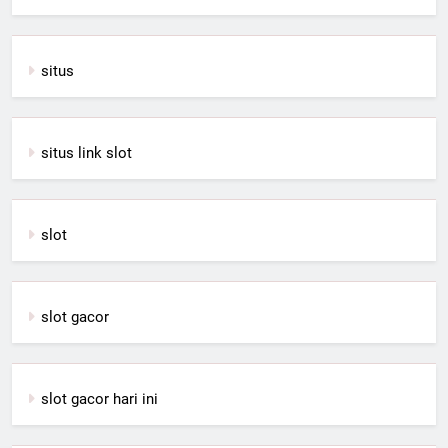
situs
situs link slot
slot
slot gacor
slot gacor hari ini