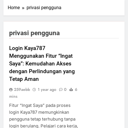
Home
privasi pengguna
privasi pengguna
Login Kaya787
Menggunakan Fitur “Ingat
Saya”: Kemudahan Akses
dengan Perlindungan yang
Tetap Aman
259aebb
1 year ago
0
6
mins
Fitur “Ingat Saya” pada proses
login Kaya787 memungkinkan
pengguna tetap terhubung tanpa
login berulang. Pelajari cara kerja,