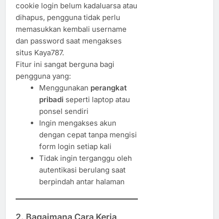
cookie login belum kadaluarsa atau
dihapus, pengguna tidak perlu
memasukkan kembali username
dan password saat mengakses
situs Kaya787.
Fitur ini sangat berguna bagi
pengguna yang:
Menggunakan
perangkat
pribadi
seperti laptop atau
ponsel sendiri
Ingin mengakses akun
dengan cepat tanpa mengisi
form login setiap kali
Tidak ingin terganggu oleh
autentikasi berulang saat
berpindah antar halaman
2. Bagaimana Cara Kerja