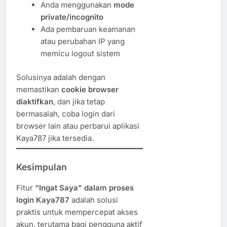
Anda menggunakan
mode
private/incognito
Ada pembaruan keamanan
atau perubahan IP yang
memicu logout sistem
Solusinya adalah dengan
memastikan
cookie browser
diaktifkan
, dan jika tetap
bermasalah, coba login dari
browser lain atau perbarui aplikasi
Kaya787 jika tersedia.
Kesimpulan
Fitur
“Ingat Saya” dalam proses
login Kaya787
adalah solusi
praktis untuk mempercepat akses
akun, terutama bagi pengguna aktif