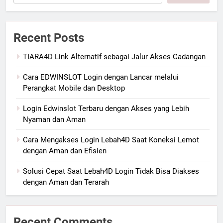
Recent Posts
TIARA4D Link Alternatif sebagai Jalur Akses Cadangan
Cara EDWINSLOT Login dengan Lancar melalui
Perangkat Mobile dan Desktop
Login Edwinslot Terbaru dengan Akses yang Lebih
Nyaman dan Aman
Cara Mengakses Login Lebah4D Saat Koneksi Lemot
dengan Aman dan Efisien
Solusi Cepat Saat Lebah4D Login Tidak Bisa Diakses
dengan Aman dan Terarah
Recent Comments