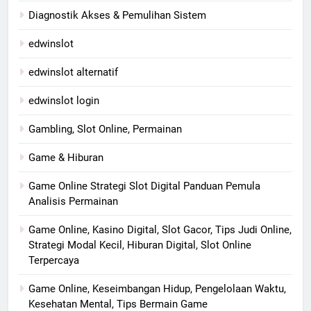
Diagnostik Akses & Pemulihan Sistem
edwinslot
edwinslot alternatif
edwinslot login
Gambling, Slot Online, Permainan
Game & Hiburan
Game Online Strategi Slot Digital Panduan Pemula
Analisis Permainan
Game Online, Kasino Digital, Slot Gacor, Tips Judi Online,
Strategi Modal Kecil, Hiburan Digital, Slot Online
Terpercaya
Game Online, Keseimbangan Hidup, Pengelolaan Waktu,
Kesehatan Mental, Tips Bermain Game