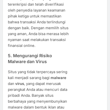
terenkripsi dan telah diverifikasi
oleh penyedia layanan keamanan
pihak ketiga untuk memastikan
bahwa transaksi Anda terlindungi
dengan baik. Dengan memilih situs
yang aman, Anda bisa merasa lebih
nyaman saat melakukan transaksi
finansial online.
5.
Mengurangi Risiko
Malware dan Virus
Situs yang tidak terpercaya sering
kali menjadi sarang bagi
malware
dan
virus
, yang dapat merusak
perangkat Anda atau mencuri data
pribadi Anda. Banyak situs
berbahaya yang menyembunyikan
malware dalam bentuk iklan atau