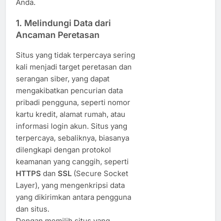
Anda.
1.
Melindungi Data dari
Ancaman Peretasan
Situs yang tidak terpercaya sering
kali menjadi target peretasan dan
serangan siber, yang dapat
mengakibatkan pencurian data
pribadi pengguna, seperti nomor
kartu kredit, alamat rumah, atau
informasi login akun. Situs yang
terpercaya, sebaliknya, biasanya
dilengkapi dengan protokol
keamanan yang canggih, seperti
HTTPS
dan
SSL
(Secure Socket
Layer), yang mengenkripsi data
yang dikirimkan antara pengguna
dan situs.
Dengan memilih situs yang