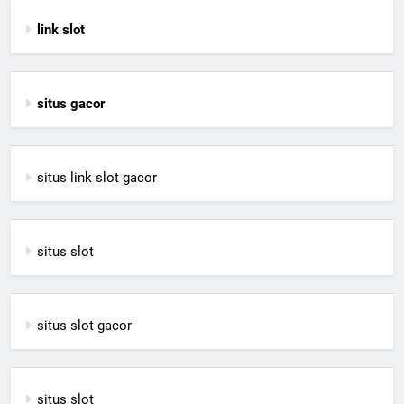
link slot
situs gacor
situs link slot gacor
situs slot
situs slot gacor
situs slot