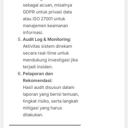
sebagai acuan, misalnya
GDPR untuk privasi data
atau ISO 27001 untuk
manajemen keamanan
informasi.
Audit Log & Monitoring:
Aktivitas sistem direkam
secara real-time untuk
mendukung investigasi jika
terjadi insiden.
Pelaporan dan
Rekomendasi:
Hasil audit disusun dalam
laporan yang berisi temuan,
tingkat risiko, serta langkah
mitigasi yang harus
dilakukan.