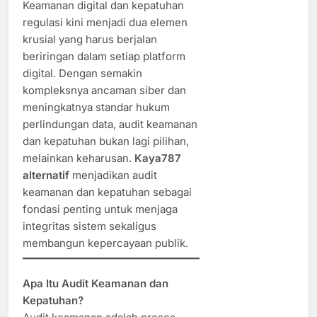
Keamanan digital dan kepatuhan
regulasi kini menjadi dua elemen
krusial yang harus berjalan
beriringan dalam setiap platform
digital. Dengan semakin
kompleksnya ancaman siber dan
meningkatnya standar hukum
perlindungan data, audit keamanan
dan kepatuhan bukan lagi pilihan,
melainkan keharusan.
Kaya787
alternatif
menjadikan audit
keamanan dan kepatuhan sebagai
fondasi penting untuk menjaga
integritas sistem sekaligus
membangun kepercayaan publik.
Apa Itu Audit Keamanan dan
Kepatuhan?