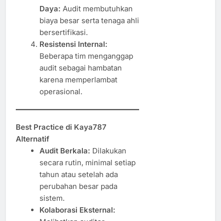
Daya:
Audit membutuhkan
biaya besar serta tenaga ahli
bersertifikasi.
Resistensi Internal:
Beberapa tim menganggap
audit sebagai hambatan
karena memperlambat
operasional.
Best Practice di Kaya787
Alternatif
Audit Berkala:
Dilakukan
secara rutin, minimal setiap
tahun atau setelah ada
perubahan besar pada
sistem.
Kolaborasi Eksternal: