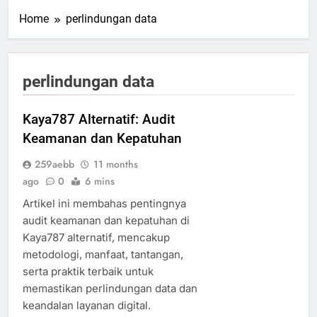
Home
perlindungan data
perlindungan data
Kaya787 Alternatif: Audit
Keamanan dan Kepatuhan
259aebb
11 months
ago
0
6 mins
Artikel ini membahas pentingnya
audit keamanan dan kepatuhan di
Kaya787 alternatif, mencakup
metodologi, manfaat, tantangan,
serta praktik terbaik untuk
memastikan perlindungan data dan
keandalan layanan digital.