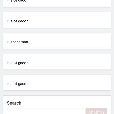
slot gacor
slot gacor
spaceman
slot gacor
slot gacor
Search
SEARCH