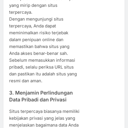
yang mirip dengan situs
terpercaya.
Dengan mengunjungi situs
terpercaya, Anda dapat
meminimalkan risiko terjebak
dalam penipuan online dan
memastikan bahwa situs yang
Anda akses benar-benar sah.
Sebelum memasukkan informasi
pribadi, selalu periksa URL situs
dan pastikan itu adalah situs yang
resmi dan aman.
3.
Menjamin Perlindungan
Data Pribadi dan Privasi
Situs terpercaya biasanya memiliki
kebijakan privasi yang jelas yang
menjelaskan bagaimana data Anda