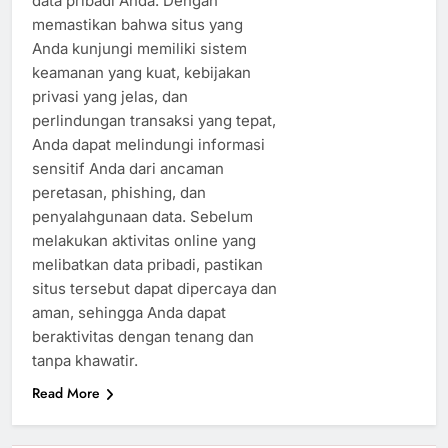
data pribadi Anda. Dengan
memastikan bahwa situs yang
Anda kunjungi memiliki sistem
keamanan yang kuat, kebijakan
privasi yang jelas, dan
perlindungan transaksi yang tepat,
Anda dapat melindungi informasi
sensitif Anda dari ancaman
peretasan, phishing, dan
penyalahgunaan data. Sebelum
melakukan aktivitas online yang
melibatkan data pribadi, pastikan
situs tersebut dapat dipercaya dan
aman, sehingga Anda dapat
beraktivitas dengan tenang dan
tanpa khawatir.
Read More