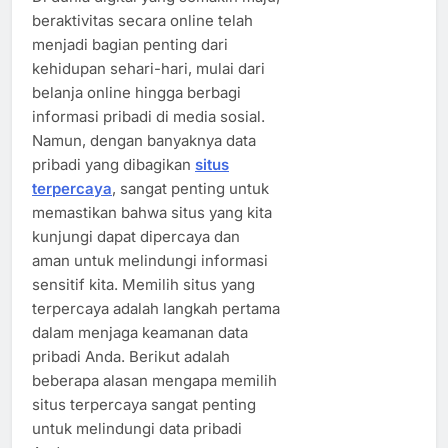
beraktivitas secara online telah
menjadi bagian penting dari
kehidupan sehari-hari, mulai dari
belanja online hingga berbagi
informasi pribadi di media sosial.
Namun, dengan banyaknya data
pribadi yang dibagikan
situs
terpercaya
, sangat penting untuk
memastikan bahwa situs yang kita
kunjungi dapat dipercaya dan
aman untuk melindungi informasi
sensitif kita. Memilih situs yang
terpercaya adalah langkah pertama
dalam menjaga keamanan data
pribadi Anda. Berikut adalah
beberapa alasan mengapa memilih
situs terpercaya sangat penting
untuk melindungi data pribadi