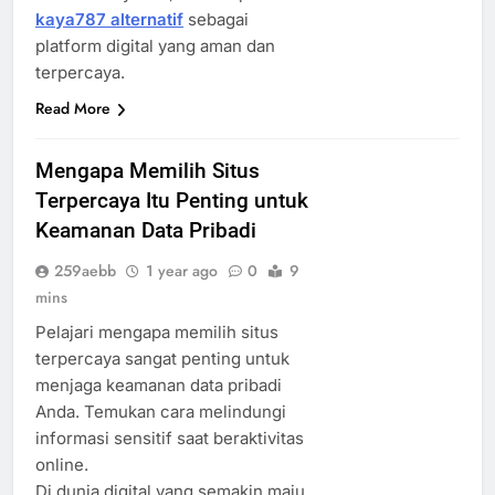
kaya787 alternatif
sebagai
platform digital yang aman dan
terpercaya.
Read More
Mengapa Memilih Situs
Terpercaya Itu Penting untuk
Keamanan Data Pribadi
259aebb
1 year ago
0
9
mins
Pelajari mengapa memilih situs
terpercaya sangat penting untuk
menjaga keamanan data pribadi
Anda. Temukan cara melindungi
informasi sensitif saat beraktivitas
online.
Di dunia digital yang semakin maju,