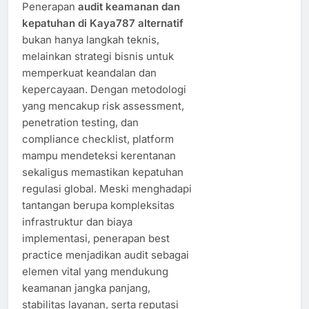
Penerapan
audit keamanan dan
kepatuhan di Kaya787 alternatif
bukan hanya langkah teknis,
melainkan strategi bisnis untuk
memperkuat keandalan dan
kepercayaan. Dengan metodologi
yang mencakup risk assessment,
penetration testing, dan
compliance checklist, platform
mampu mendeteksi kerentanan
sekaligus memastikan kepatuhan
regulasi global. Meski menghadapi
tantangan berupa kompleksitas
infrastruktur dan biaya
implementasi, penerapan best
practice menjadikan audit sebagai
elemen vital yang mendukung
keamanan jangka panjang,
stabilitas layanan, serta reputasi