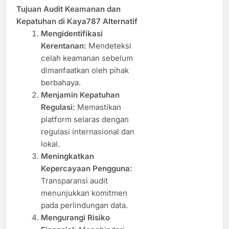
Tujuan Audit Keamanan dan
Kepatuhan di Kaya787 Alternatif
Mengidentifikasi
Kerentanan:
Mendeteksi
celah keamanan sebelum
dimanfaatkan oleh pihak
berbahaya.
Menjamin Kepatuhan
Regulasi:
Memastikan
platform selaras dengan
regulasi internasional dan
lokal.
Meningkatkan
Kepercayaan Pengguna:
Transparansi audit
menunjukkan komitmen
pada perlindungan data.
Mengurangi Risiko