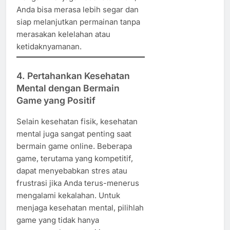
Anda bisa merasa lebih segar dan
siap melanjutkan permainan tanpa
merasakan kelelahan atau
ketidaknyamanan.
4. Pertahankan Kesehatan
Mental dengan Bermain
Game yang Positif
Selain kesehatan fisik, kesehatan
mental juga sangat penting saat
bermain game online. Beberapa
game, terutama yang kompetitif,
dapat menyebabkan stres atau
frustrasi jika Anda terus-menerus
mengalami kekalahan. Untuk
menjaga kesehatan mental, pilihlah
game yang tidak hanya