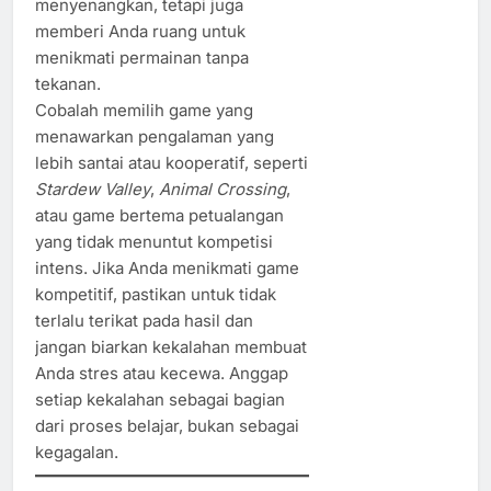
menyenangkan, tetapi juga
memberi Anda ruang untuk
menikmati permainan tanpa
tekanan.
Cobalah memilih game yang
menawarkan pengalaman yang
lebih santai atau kooperatif, seperti
Stardew Valley
,
Animal Crossing
,
atau game bertema petualangan
yang tidak menuntut kompetisi
intens. Jika Anda menikmati game
kompetitif, pastikan untuk tidak
terlalu terikat pada hasil dan
jangan biarkan kekalahan membuat
Anda stres atau kecewa. Anggap
setiap kekalahan sebagai bagian
dari proses belajar, bukan sebagai
kegagalan.