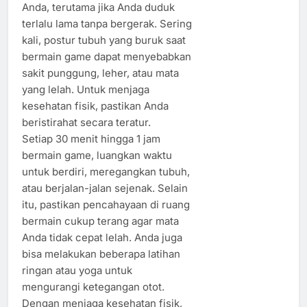
Anda, terutama jika Anda duduk
terlalu lama tanpa bergerak. Sering
kali, postur tubuh yang buruk saat
bermain game dapat menyebabkan
sakit punggung, leher, atau mata
yang lelah. Untuk menjaga
kesehatan fisik, pastikan Anda
beristirahat secara teratur.
Setiap 30 menit hingga 1 jam
bermain game, luangkan waktu
untuk berdiri, meregangkan tubuh,
atau berjalan-jalan sejenak. Selain
itu, pastikan pencahayaan di ruang
bermain cukup terang agar mata
Anda tidak cepat lelah. Anda juga
bisa melakukan beberapa latihan
ringan atau yoga untuk
mengurangi ketegangan otot.
Dengan menjaga kesehatan fisik,