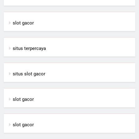
slot gacor
situs terpercaya
situs slot gacor
slot gacor
slot gacor