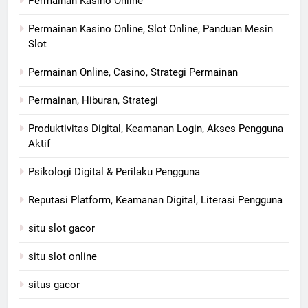
Permainan Kasino Online
Permainan Kasino Online, Slot Online, Panduan Mesin
Slot
Permainan Online, Casino, Strategi Permainan
Permainan, Hiburan, Strategi
Produktivitas Digital, Keamanan Login, Akses Pengguna
Aktif
Psikologi Digital & Perilaku Pengguna
Reputasi Platform, Keamanan Digital, Literasi Pengguna
situ slot gacor
situ slot online
situs gacor