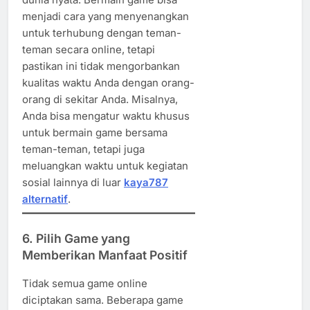
menjadi cara yang menyenangkan
untuk terhubung dengan teman-
teman secara online, tetapi
pastikan ini tidak mengorbankan
kualitas waktu Anda dengan orang-
orang di sekitar Anda. Misalnya,
Anda bisa mengatur waktu khusus
untuk bermain game bersama
teman-teman, tetapi juga
meluangkan waktu untuk kegiatan
sosial lainnya di luar
kaya787
alternatif
.
6. Pilih Game yang
Memberikan Manfaat Positif
Tidak semua game online
diciptakan sama. Beberapa game