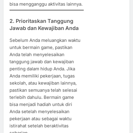
bisa mengganggu aktivitas lainnya.
2. Prioritaskan Tanggung
Jawab dan Kewajiban Anda
Sebelum Anda meluangkan waktu
untuk bermain game, pastikan
Anda telah menyelesaikan
tanggung jawab dan kewajiban
penting dalam hidup Anda. Jika
Anda memiliki pekerjaan, tugas
sekolah, atau kewajiban lainnya,
pastikan semuanya telah selesai
terlebih dahulu. Bermain game
bisa menjadi hadiah untuk diri
Anda setelah menyelesaikan
pekerjaan atau sebagai waktu
istirahat setelah beraktivitas
seharian.