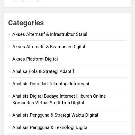
Categories
Akses Alternatif & Infrastruktur Stabil
Akses Alternatif & Keamanan Digital
Akses Platform Digital
Analisa Pola & Strategi Adaptif
Analisis Data dan Teknologi Informasi
Analisis Digital Budaya Internet Hiburan Online
Komunitas Virtual Studi Tren Digital
Analisis Pengguna & Strategi Waktu Digital
Analisis Pengguna & Teknologi Digital