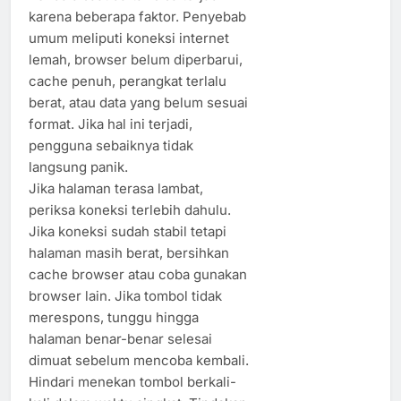
karena beberapa faktor. Penyebab
umum meliputi koneksi internet
lemah, browser belum diperbarui,
cache penuh, perangkat terlalu
berat, atau data yang belum sesuai
format. Jika hal ini terjadi,
pengguna sebaiknya tidak
langsung panik.
Jika halaman terasa lambat,
periksa koneksi terlebih dahulu.
Jika koneksi sudah stabil tetapi
halaman masih berat, bersihkan
cache browser atau coba gunakan
browser lain. Jika tombol tidak
merespons, tunggu hingga
halaman benar-benar selesai
dimuat sebelum mencoba kembali.
Hindari menekan tombol berkali-