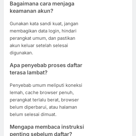
Bagaimana cara menjaga
keamanan akun?
Gunakan kata sandi kuat, jangan
membagikan data login, hindari
perangkat umum, dan pastikan
akun keluar setelah selesai
digunakan.
Apa penyebab proses daftar
terasa lambat?
Penyebab umum meliputi koneksi
lemah, cache browser penuh,
perangkat terlalu berat, browser
belum diperbarui, atau halaman
belum selesai dimuat.
Mengapa membaca instruksi
penting sebelum daftar?