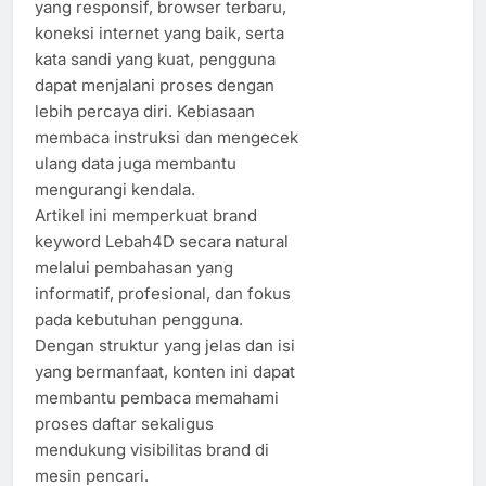
yang responsif, browser terbaru,
koneksi internet yang baik, serta
kata sandi yang kuat, pengguna
dapat menjalani proses dengan
lebih percaya diri. Kebiasaan
membaca instruksi dan mengecek
ulang data juga membantu
mengurangi kendala.
Artikel ini memperkuat brand
keyword Lebah4D secara natural
melalui pembahasan yang
informatif, profesional, dan fokus
pada kebutuhan pengguna.
Dengan struktur yang jelas dan isi
yang bermanfaat, konten ini dapat
membantu pembaca memahami
proses daftar sekaligus
mendukung visibilitas brand di
mesin pencari.