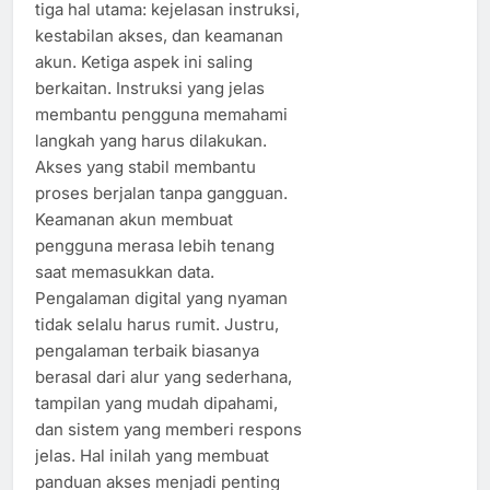
tiga hal utama: kejelasan instruksi,
kestabilan akses, dan keamanan
akun. Ketiga aspek ini saling
berkaitan. Instruksi yang jelas
membantu pengguna memahami
langkah yang harus dilakukan.
Akses yang stabil membantu
proses berjalan tanpa gangguan.
Keamanan akun membuat
pengguna merasa lebih tenang
saat memasukkan data.
Pengalaman digital yang nyaman
tidak selalu harus rumit. Justru,
pengalaman terbaik biasanya
berasal dari alur yang sederhana,
tampilan yang mudah dipahami,
dan sistem yang memberi respons
jelas. Hal inilah yang membuat
panduan akses menjadi penting