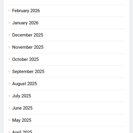
February 2026
January 2026
December 2025
November 2025
October 2025
September 2025
August 2025
July 2025
June 2025
May 2025
April 2025