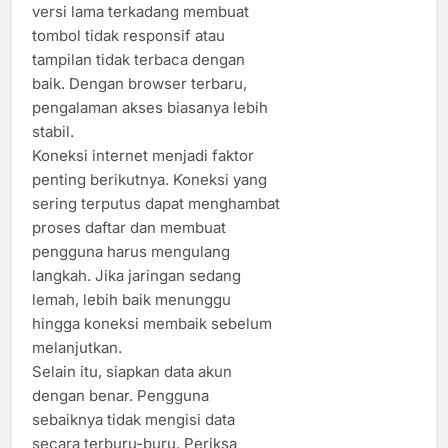
versi lama terkadang membuat
tombol tidak responsif atau
tampilan tidak terbaca dengan
baik. Dengan browser terbaru,
pengalaman akses biasanya lebih
stabil.
Koneksi internet menjadi faktor
penting berikutnya. Koneksi yang
sering terputus dapat menghambat
proses daftar dan membuat
pengguna harus mengulang
langkah. Jika jaringan sedang
lemah, lebih baik menunggu
hingga koneksi membaik sebelum
melanjutkan.
Selain itu, siapkan data akun
dengan benar. Pengguna
sebaiknya tidak mengisi data
secara terburu-buru. Periksa