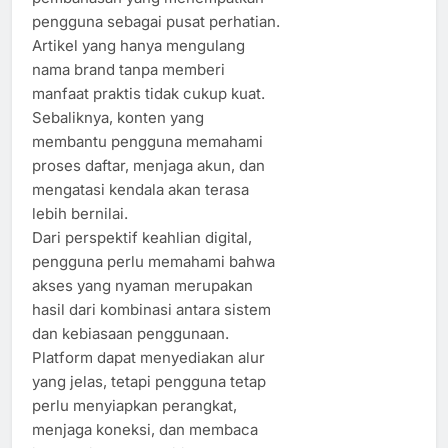
pengguna sebagai pusat perhatian.
Artikel yang hanya mengulang
nama brand tanpa memberi
manfaat praktis tidak cukup kuat.
Sebaliknya, konten yang
membantu pengguna memahami
proses daftar, menjaga akun, dan
mengatasi kendala akan terasa
lebih bernilai.
Dari perspektif keahlian digital,
pengguna perlu memahami bahwa
akses yang nyaman merupakan
hasil dari kombinasi antara sistem
dan kebiasaan penggunaan.
Platform dapat menyediakan alur
yang jelas, tetapi pengguna tetap
perlu menyiapkan perangkat,
menjaga koneksi, dan membaca