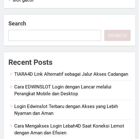
slot gacor
Search
SEARCH
Recent Posts
TIARA4D Link Alternatif sebagai Jalur Akses Cadangan
Cara EDWINSLOT Login dengan Lancar melalui
Perangkat Mobile dan Desktop
Login Edwinslot Terbaru dengan Akses yang Lebih
Nyaman dan Aman
Cara Mengakses Login Lebah4D Saat Koneksi Lemot
dengan Aman dan Efisien