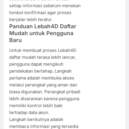
setiap informasi sebelum menekan
tombol konfirmasi agar proses
berjalan lebih teratur.
Panduan Lebah4D Daftar
Mudah untuk Pengguna
Baru
Untuk membuat proses Lebah4D
daftar mudah terasa lebih lancar,
pengguna dapat mengikuti
pendekatan bertahap. Langkah
pertama adalah membuka akses
melalui perangkat yang aman dan
biasa digunakan. Perangkat pribadi
lebih disarankan karena pengguna
memiliki kontrol lebih baik
terhadap data akun.
Langkah berikutnya adalah
membaca informasi yang tersedia