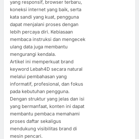
yang responsif, browser terbaru,
koneksi internet yang baik, serta
kata sandi yang kuat, pengguna
dapat menjalani proses dengan
lebih percaya diri. Kebiasaan
membaca instruksi dan mengecek
ulang data juga membantu
mengurangi kendala.
Artikel ini memperkuat brand
keyword Lebah4D secara natural
melalui pembahasan yang
informatif, profesional, dan fokus
pada kebutuhan pengguna.
Dengan struktur yang jelas dan isi
yang bermanfaat, konten ini dapat
membantu pembaca memahami
proses daftar sekaligus
mendukung visibilitas brand di
mesin pencari.