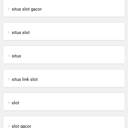
situs slot gacor
situs slot
situs
situs link slot
slot
slot gacor