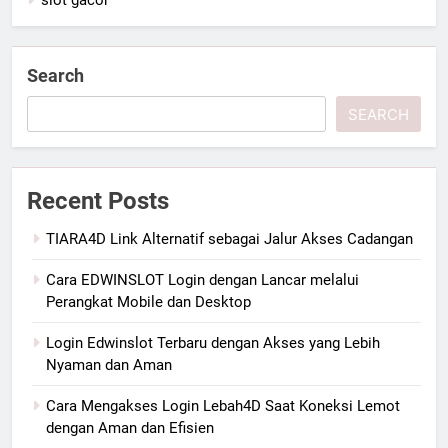
slot gacor
Search
SEARCH
Recent Posts
TIARA4D Link Alternatif sebagai Jalur Akses Cadangan
Cara EDWINSLOT Login dengan Lancar melalui
Perangkat Mobile dan Desktop
Login Edwinslot Terbaru dengan Akses yang Lebih
Nyaman dan Aman
Cara Mengakses Login Lebah4D Saat Koneksi Lemot
dengan Aman dan Efisien