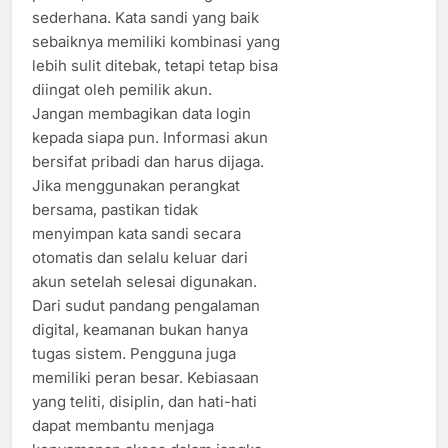
sederhana. Kata sandi yang baik
sebaiknya memiliki kombinasi yang
lebih sulit ditebak, tetapi tetap bisa
diingat oleh pemilik akun.
Jangan membagikan data login
kepada siapa pun. Informasi akun
bersifat pribadi dan harus dijaga.
Jika menggunakan perangkat
bersama, pastikan tidak
menyimpan kata sandi secara
otomatis dan selalu keluar dari
akun setelah selesai digunakan.
Dari sudut pandang pengalaman
digital, keamanan bukan hanya
tugas sistem. Pengguna juga
memiliki peran besar. Kebiasaan
yang teliti, disiplin, dan hati-hati
dapat membantu menjaga