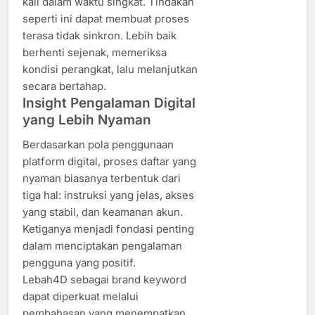
kali dalam waktu singkat. Tindakan
seperti ini dapat membuat proses
terasa tidak sinkron. Lebih baik
berhenti sejenak, memeriksa
kondisi perangkat, lalu melanjutkan
secara bertahap.
Insight Pengalaman Digital
yang Lebih Nyaman
Berdasarkan pola penggunaan
platform digital, proses daftar yang
nyaman biasanya terbentuk dari
tiga hal: instruksi yang jelas, akses
yang stabil, dan keamanan akun.
Ketiganya menjadi fondasi penting
dalam menciptakan pengalaman
pengguna yang positif.
Lebah4D sebagai brand keyword
dapat diperkuat melalui
pembahasan yang menempatkan