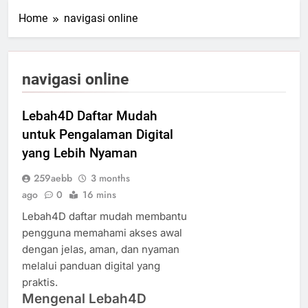
Home
navigasi online
navigasi online
Lebah4D Daftar Mudah
untuk Pengalaman Digital
yang Lebih Nyaman
259aebb
3 months
ago
0
16 mins
Lebah4D daftar mudah membantu
pengguna memahami akses awal
dengan jelas, aman, dan nyaman
melalui panduan digital yang
praktis.
Mengenal Lebah4D