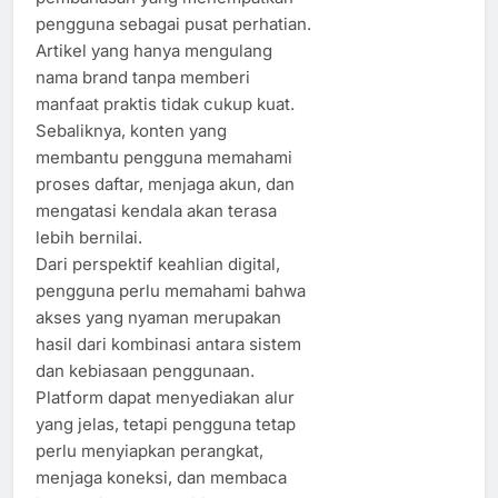
pengguna sebagai pusat perhatian.
Artikel yang hanya mengulang
nama brand tanpa memberi
manfaat praktis tidak cukup kuat.
Sebaliknya, konten yang
membantu pengguna memahami
proses daftar, menjaga akun, dan
mengatasi kendala akan terasa
lebih bernilai.
Dari perspektif keahlian digital,
pengguna perlu memahami bahwa
akses yang nyaman merupakan
hasil dari kombinasi antara sistem
dan kebiasaan penggunaan.
Platform dapat menyediakan alur
yang jelas, tetapi pengguna tetap
perlu menyiapkan perangkat,
menjaga koneksi, dan membaca