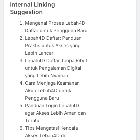
Internal Linking
Suggestion
Mengenal Proses Lebah4D
Daftar untuk Pengguna Baru
Lebah4D Daftar: Panduan
Praktis untuk Akses yang
Lebih Lancar
Lebah4D Daftar Tanpa Ribet
untuk Pengalaman Digital
yang Lebih Nyaman
Cara Menjaga Keamanan
Akun Lebah4D untuk
Pengguna Baru
Panduan Login Lebah4D
agar Akses Lebih Aman dan
Teratur
Tips Mengatasi Kendala
Akses Lebah4D di