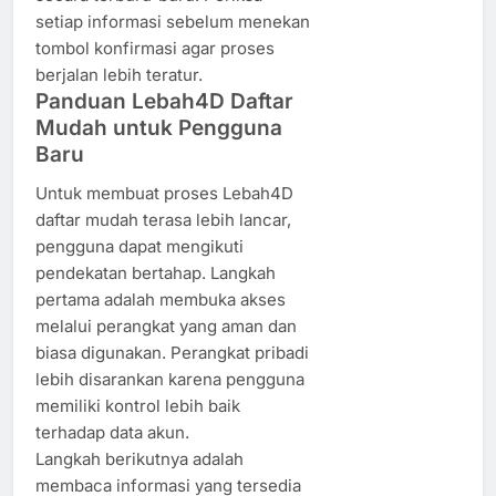
setiap informasi sebelum menekan
tombol konfirmasi agar proses
berjalan lebih teratur.
Panduan Lebah4D Daftar
Mudah untuk Pengguna
Baru
Untuk membuat proses Lebah4D
daftar mudah terasa lebih lancar,
pengguna dapat mengikuti
pendekatan bertahap. Langkah
pertama adalah membuka akses
melalui perangkat yang aman dan
biasa digunakan. Perangkat pribadi
lebih disarankan karena pengguna
memiliki kontrol lebih baik
terhadap data akun.
Langkah berikutnya adalah
membaca informasi yang tersedia