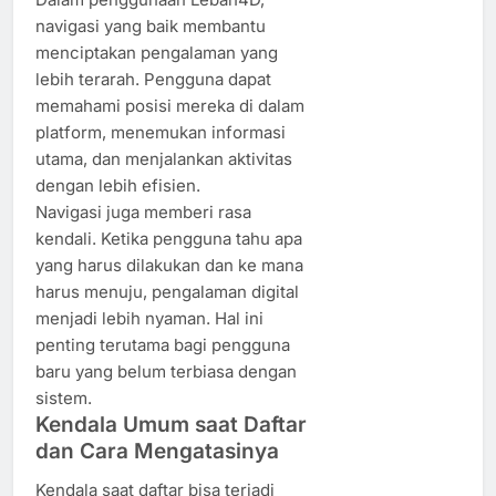
navigasi yang baik membantu
menciptakan pengalaman yang
lebih terarah. Pengguna dapat
memahami posisi mereka di dalam
platform, menemukan informasi
utama, dan menjalankan aktivitas
dengan lebih efisien.
Navigasi juga memberi rasa
kendali. Ketika pengguna tahu apa
yang harus dilakukan dan ke mana
harus menuju, pengalaman digital
menjadi lebih nyaman. Hal ini
penting terutama bagi pengguna
baru yang belum terbiasa dengan
sistem.
Kendala Umum saat Daftar
dan Cara Mengatasinya
Kendala saat daftar bisa terjadi