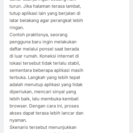
turun. Jika halaman terasa lambat,
tutup aplikasi lain yang berjalan di
latar belakang agar perangkat lebih
ringan.
Contoh praktisnya, seorang
pengguna baru ingin melakukan
daftar melalui ponsel saat berada
di luar rumah. Koneksi internet di
lokasi tersebut tidak terlalu stabil,
sementara beberapa aplikasi masih
terbuka. Langkah yang lebih tepat
adalah menutup aplikasi yang tidak
diperlukan, mencari sinyal yang
lebih baik, lalu membuka kembali
browser. Dengan cara ini, proses
akses dapat terasa lebih lancar dan
nyaman.
Skenario tersebut menunjukkan