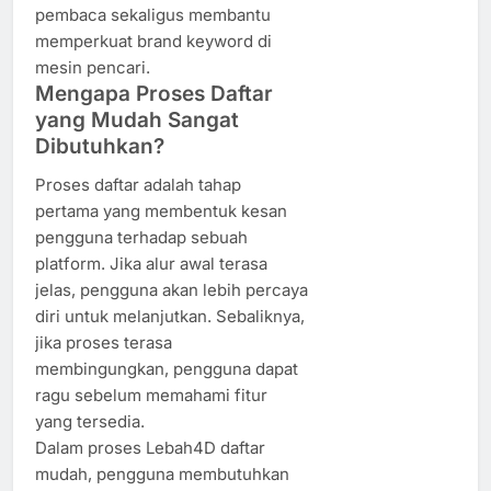
pembaca sekaligus membantu
memperkuat brand keyword di
mesin pencari.
Mengapa Proses Daftar
yang Mudah Sangat
Dibutuhkan?
Proses daftar adalah tahap
pertama yang membentuk kesan
pengguna terhadap sebuah
platform. Jika alur awal terasa
jelas, pengguna akan lebih percaya
diri untuk melanjutkan. Sebaliknya,
jika proses terasa
membingungkan, pengguna dapat
ragu sebelum memahami fitur
yang tersedia.
Dalam proses Lebah4D daftar
mudah, pengguna membutuhkan