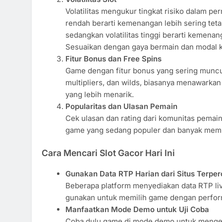
Volatilitas mengukur tingkat risiko dalam perm
rendah berarti kemenangan lebih sering tetap
sedangkan volatilitas tinggi berarti kemenang
Sesuaikan dengan gaya bermain dan modal 
Fitur Bonus dan Free Spins
Game dengan fitur bonus yang sering muncul,
multipliers, dan wilds, biasanya menawarka
yang lebih menarik.
Popularitas dan Ulasan Pemain
Cek ulasan dan rating dari komunitas pemai
game yang sedang populer dan banyak mem
Cara Mencari Slot Gacor Hari Ini
Gunakan Data RTP Harian dari Situs Terpe
Beberapa platform menyediakan data RTP li
gunakan untuk memilih game dengan performa
Manfaatkan Mode Demo untuk Uji Coba
Coba dulu game di mode demo untuk menge