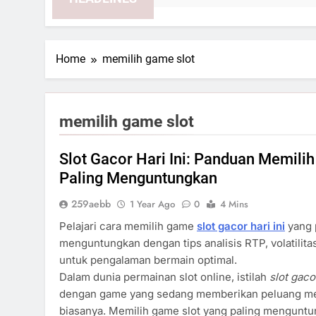
Home
memilih game slot
memilih game slot
Slot Gacor Hari Ini: Panduan Memili
Paling Menguntungkan
259aebb
1 Year Ago
0
4 Mins
Pelajari cara memilih game
slot gacor hari ini
yang 
menguntungkan dengan tips analisis RTP, volatilitas
untuk pengalaman bermain optimal.
Dalam dunia permainan slot online, istilah
slot gaco
dengan game yang sedang memberikan peluang mena
biasanya. Memilih game slot yang paling menguntun