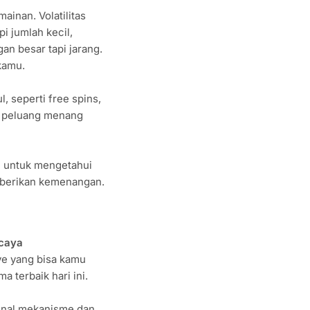
ainan. Volatilitas
i jumlah kecil,
an besar tapi jarang.
kamu.
 seperti free spins,
n peluang menang
n untuk mengetahui
berikan kemenangan.
rcaya
ve yang bisa kamu
 terbaik hari ini.
nal mekanisme dan