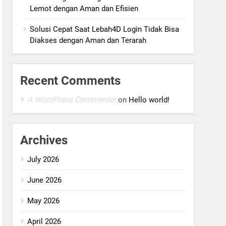
Lemot dengan Aman dan Efisien
Solusi Cepat Saat Lebah4D Login Tidak Bisa
Diakses dengan Aman dan Terarah
Recent Comments
A WordPress Commenter
on
Hello world!
Archives
July 2026
June 2026
May 2026
April 2026