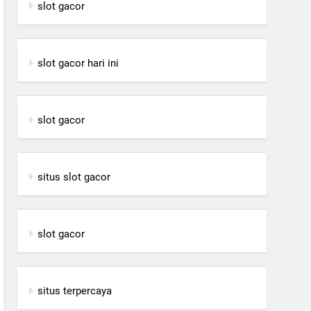
slot gacor
slot gacor hari ini
slot gacor
situs slot gacor
slot gacor
situs terpercaya