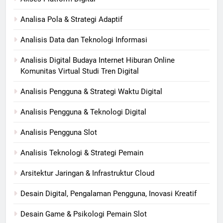
Analisa Pola & Strategi Adaptif
Analisis Data dan Teknologi Informasi
Analisis Digital Budaya Internet Hiburan Online
Komunitas Virtual Studi Tren Digital
Analisis Pengguna & Strategi Waktu Digital
Analisis Pengguna & Teknologi Digital
Analisis Pengguna Slot
Analisis Teknologi & Strategi Pemain
Arsitektur Jaringan & Infrastruktur Cloud
Desain Digital, Pengalaman Pengguna, Inovasi Kreatif
Desain Game & Psikologi Pemain Slot