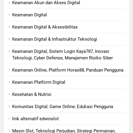
Keamanan Akun dan Akses Digital
Keamanan Digital
Keamanan Digital & Aksesibilitas
Keamanan Digital & Infrastruktur Teknologi
Keamanan Digital, Sistem Login Kaya787, Inovasi
Teknologi, Cyber Defense, Manajemen Risiko Siber
Keamanan Online, Platform Horas88, Panduan Pengguna
Keamanan Platform Digital
Kesehatan & Nutrisi
Komunitas Digital, Game Online, Edukasi Pengguna
link alternatif edwinslot
Mesin Slot, Teknologi Perjudian, Strategi Permainan,