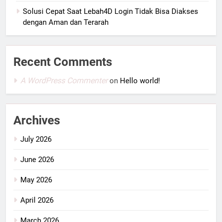
Solusi Cepat Saat Lebah4D Login Tidak Bisa Diakses
dengan Aman dan Terarah
Recent Comments
A WordPress Commenter
on
Hello world!
Archives
July 2026
June 2026
May 2026
April 2026
March 2026