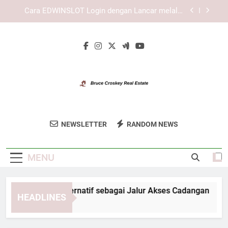
Skip
Login Edwinslot Terbaru dengan Akses yang
to
Lebih Nyaman dan Aman
content
Cara Mengakses Login Lebah4D Saat Koneksi
Lemot dengan Aman dan Efisien
TIARA4D Link Alternatif sebagai Jalur Akses
Cadangan
Cara EDWINSLOT Login dengan Lancar melalui
Perangkat Mobile dan Desktop
Login Edwinslot Terbaru dengan Akses yang
Lebih Nyaman dan Aman
Bruce Croskey
Temukan Properti Impian Anda Dengan
Cara Mengakses Login Lebah4D Saat Koneksi
NEWSLETTER
RANDOM NEWS
Real Estate
Lemot dengan Aman dan Efisien
Bruce Croskey Real Estate.
MENU
ARA4D Link Alternatif sebagai Jalur Akses Cadangan
Ca
HEADLINES
Weeks Ago
1 