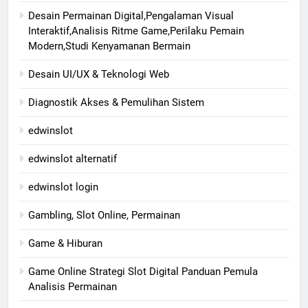
Desain Permainan Digital,Pengalaman Visual
Interaktif,Analisis Ritme Game,Perilaku Pemain
Modern,Studi Kenyamanan Bermain
Desain UI/UX & Teknologi Web
Diagnostik Akses & Pemulihan Sistem
edwinslot
edwinslot alternatif
edwinslot login
Gambling, Slot Online, Permainan
Game & Hiburan
Game Online Strategi Slot Digital Panduan Pemula
Analisis Permainan