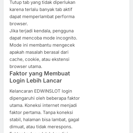
Tutup tab yang tidak diperlukan
karena terlalu banyak tab aktif
dapat memperlambat performa
browser.
Jika terjadi kendala, pengguna
dapat mencoba mode incognito.
Mode ini membantu mengecek
apakah masalah berasal dari
cache, cookie, atau ekstensi
browser utama.
Faktor yang Membuat
Login Lebih Lancar
Kelancaran EDWINSLOT login
dipengaruhi oleh beberapa faktor
utama. Koneksi internet menjadi
faktor pertama. Tanpa koneksi
stabil, halaman bisa lambat, gagal
dimuat, atau tidak merespons.