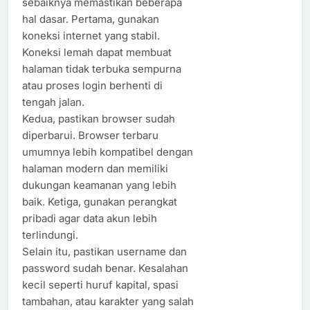
sebaiknya memastikan beberapa
hal dasar. Pertama, gunakan
koneksi internet yang stabil.
Koneksi lemah dapat membuat
halaman tidak terbuka sempurna
atau proses login berhenti di
tengah jalan.
Kedua, pastikan browser sudah
diperbarui. Browser terbaru
umumnya lebih kompatibel dengan
halaman modern dan memiliki
dukungan keamanan yang lebih
baik. Ketiga, gunakan perangkat
pribadi agar data akun lebih
terlindungi.
Selain itu, pastikan username dan
password sudah benar. Kesalahan
kecil seperti huruf kapital, spasi
tambahan, atau karakter yang salah