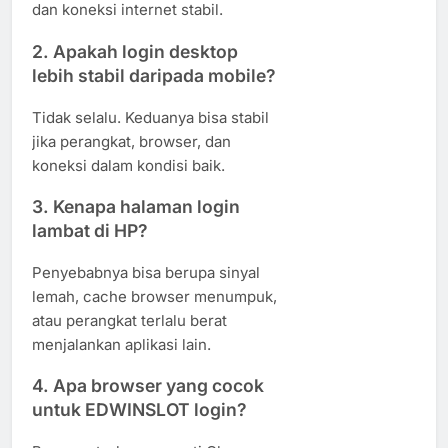
dan koneksi internet stabil.
2. Apakah login desktop
lebih stabil daripada mobile?
Tidak selalu. Keduanya bisa stabil
jika perangkat, browser, dan
koneksi dalam kondisi baik.
3. Kenapa halaman login
lambat di HP?
Penyebabnya bisa berupa sinyal
lemah, cache browser menumpuk,
atau perangkat terlalu berat
menjalankan aplikasi lain.
4. Apa browser yang cocok
untuk EDWINSLOT login?