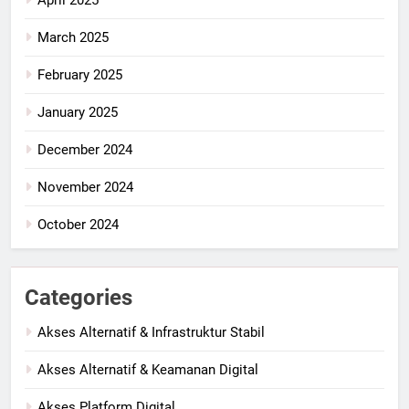
March 2025
February 2025
January 2025
December 2024
November 2024
October 2024
Categories
Akses Alternatif & Infrastruktur Stabil
Akses Alternatif & Keamanan Digital
Akses Platform Digital