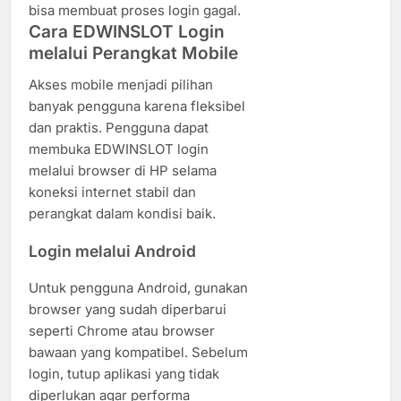
bisa membuat proses login gagal.
Cara EDWINSLOT Login
melalui Perangkat Mobile
Akses mobile menjadi pilihan
banyak pengguna karena fleksibel
dan praktis. Pengguna dapat
membuka EDWINSLOT login
melalui browser di HP selama
koneksi internet stabil dan
perangkat dalam kondisi baik.
Login melalui Android
Untuk pengguna Android, gunakan
browser yang sudah diperbarui
seperti Chrome atau browser
bawaan yang kompatibel. Sebelum
login, tutup aplikasi yang tidak
diperlukan agar performa