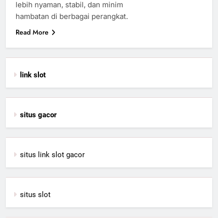
lebih nyaman, stabil, dan minim
hambatan di berbagai perangkat.
Read More
link slot
situs gacor
situs link slot gacor
situs slot