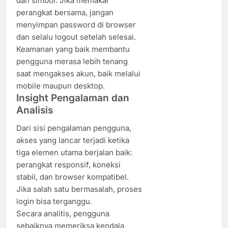
dan simbol. Jika memakai
perangkat bersama, jangan
menyimpan password di browser
dan selalu logout setelah selesai.
Keamanan yang baik membantu
pengguna merasa lebih tenang
saat mengakses akun, baik melalui
mobile maupun desktop.
Insight Pengalaman dan
Analisis
Dari sisi pengalaman pengguna,
akses yang lancar terjadi ketika
tiga elemen utama berjalan baik:
perangkat responsif, koneksi
stabil, dan browser kompatibel.
Jika salah satu bermasalah, proses
login bisa terganggu.
Secara analitis, pengguna
sebaiknya memeriksa kendala