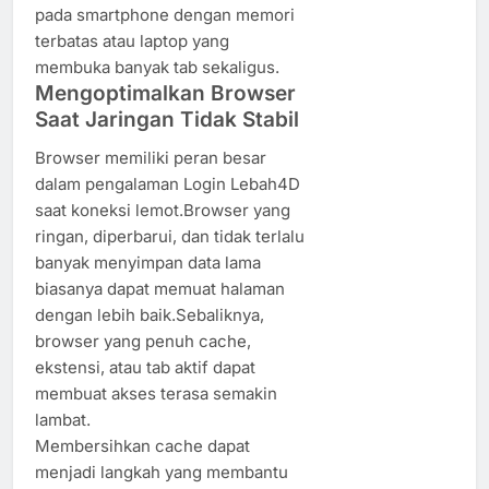
pada smartphone dengan memori
terbatas atau laptop yang
membuka banyak tab sekaligus.
Mengoptimalkan Browser
Saat Jaringan Tidak Stabil
Browser memiliki peran besar
dalam pengalaman Login Lebah4D
saat koneksi lemot.Browser yang
ringan, diperbarui, dan tidak terlalu
banyak menyimpan data lama
biasanya dapat memuat halaman
dengan lebih baik.Sebaliknya,
browser yang penuh cache,
ekstensi, atau tab aktif dapat
membuat akses terasa semakin
lambat.
Membersihkan cache dapat
menjadi langkah yang membantu