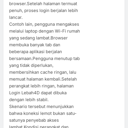
browser.Setelah halaman termuat
penuh, proses login berjalan lebih
lancar.
Contoh lain, pengguna mengakses
melalui laptop dengan Wi-Fi rumah
yang sedang lambat.Browser
membuka banyak tab dan
beberapa aplikasi berjalan
bersamaan.Pengguna menutup tab
yang tidak diperlukan,
membersihkan cache ringan, lalu
memuat halaman kembali.Setelah
perangkat lebih ringan, halaman
Login Lebah4D dapat dibuka
dengan lebih stabil.
Skenario tersebut menunjukkan
bahwa koneksi lemot bukan satu-
satunya penyebab akses
lambat.Kondisi perangkat dan