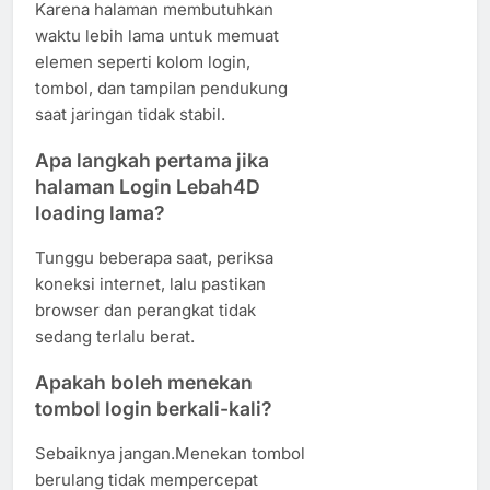
Karena halaman membutuhkan
waktu lebih lama untuk memuat
elemen seperti kolom login,
tombol, dan tampilan pendukung
saat jaringan tidak stabil.
Apa langkah pertama jika
halaman Login Lebah4D
loading lama?
Tunggu beberapa saat, periksa
koneksi internet, lalu pastikan
browser dan perangkat tidak
sedang terlalu berat.
Apakah boleh menekan
tombol login berkali-kali?
Sebaiknya jangan.Menekan tombol
berulang tidak mempercepat