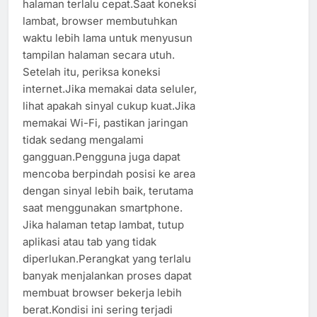
halaman terlalu cepat.Saat koneksi
lambat, browser membutuhkan
waktu lebih lama untuk menyusun
tampilan halaman secara utuh.
Setelah itu, periksa koneksi
internet.Jika memakai data seluler,
lihat apakah sinyal cukup kuat.Jika
memakai Wi-Fi, pastikan jaringan
tidak sedang mengalami
gangguan.Pengguna juga dapat
mencoba berpindah posisi ke area
dengan sinyal lebih baik, terutama
saat menggunakan smartphone.
Jika halaman tetap lambat, tutup
aplikasi atau tab yang tidak
diperlukan.Perangkat yang terlalu
banyak menjalankan proses dapat
membuat browser bekerja lebih
berat.Kondisi ini sering terjadi