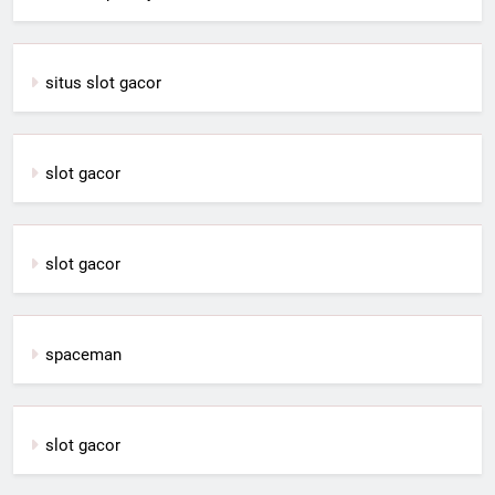
situs slot gacor
slot gacor
slot gacor
spaceman
slot gacor