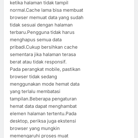
ketika halaman tidak tampil
normal.Cache lama bisa membuat
browser memuat data yang sudah
tidak sesuai dengan halaman
terbaru.Pengguna tidak harus
menghapus semua data
pribadi.Cukup bersihkan cache
sementara jika halaman terasa
berat atau tidak responsif.
Pada perangkat mobile, pastikan
browser tidak sedang
menggunakan mode hemat data
yang terlalu membatasi
tampilan.Beberapa pengaturan
hemat data dapat menghambat
elemen halaman tertentu.Pada
desktop, periksa juga ekstensi
browser yang mungkin
memengaruhi proses muat