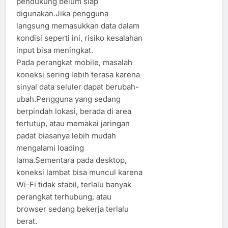
pendukung belum siap
digunakan.Jika pengguna
langsung memasukkan data dalam
kondisi seperti ini, risiko kesalahan
input bisa meningkat.
Pada perangkat mobile, masalah
koneksi sering lebih terasa karena
sinyal data seluler dapat berubah-
ubah.Pengguna yang sedang
berpindah lokasi, berada di area
tertutup, atau memakai jaringan
padat biasanya lebih mudah
mengalami loading
lama.Sementara pada desktop,
koneksi lambat bisa muncul karena
Wi-Fi tidak stabil, terlalu banyak
perangkat terhubung, atau
browser sedang bekerja terlalu
berat.