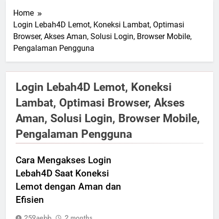
Home
Login Lebah4D Lemot, Koneksi Lambat, Optimasi
Browser, Akses Aman, Solusi Login, Browser Mobile,
Pengalaman Pengguna
Login Lebah4D Lemot, Koneksi
Lambat, Optimasi Browser, Akses
Aman, Solusi Login, Browser Mobile,
Pengalaman Pengguna
Cara Mengakses Login
Lebah4D Saat Koneksi
Lemot dengan Aman dan
Efisien
259aebb
2 months