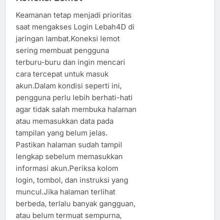
Keamanan tetap menjadi prioritas
saat mengakses Login Lebah4D di
jaringan lambat.Koneksi lemot
sering membuat pengguna
terburu-buru dan ingin mencari
cara tercepat untuk masuk
akun.Dalam kondisi seperti ini,
pengguna perlu lebih berhati-hati
agar tidak salah membuka halaman
atau memasukkan data pada
tampilan yang belum jelas.
Pastikan halaman sudah tampil
lengkap sebelum memasukkan
informasi akun.Periksa kolom
login, tombol, dan instruksi yang
muncul.Jika halaman terlihat
berbeda, terlalu banyak gangguan,
atau belum termuat sempurna,