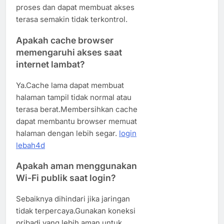
proses dan dapat membuat akses
terasa semakin tidak terkontrol.
Apakah cache browser
memengaruhi akses saat
internet lambat?
Ya.Cache lama dapat membuat
halaman tampil tidak normal atau
terasa berat.Membersihkan cache
dapat membantu browser memuat
halaman dengan lebih segar.
login
lebah4d
Apakah aman menggunakan
Wi-Fi publik saat login?
Sebaiknya dihindari jika jaringan
tidak terpercaya.Gunakan koneksi
pribadi yang lebih aman untuk