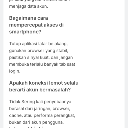
menjaga data akun.
Bagaimana cara
mempercepat akses di
smartphone?
Tutup aplikasi latar belakang,
gunakan browser yang stabil,
pastikan sinyal kuat, dan jangan
membuka terlalu banyak tab saat
login.
Apakah koneksi lemot selalu
berarti akun bermasalah?
Tidak.Sering kali penyebabnya
berasal dari jaringan, browser,
cache, atau performa perangkat,
bukan dari akun pengguna.