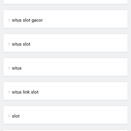
situs slot gacor
situs slot
situs
situs link slot
slot