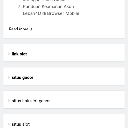
Panduan Keamanan Akun
Lebah4D di Browser Mobile
Read More
link slot
situs gacor
situs link slot gacor
situs slot