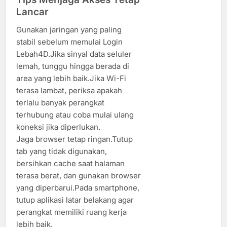
Lancar
Gunakan jaringan yang paling
stabil sebelum memulai Login
Lebah4D.Jika sinyal data seluler
lemah, tunggu hingga berada di
area yang lebih baik.Jika Wi-Fi
terasa lambat, periksa apakah
terlalu banyak perangkat
terhubung atau coba mulai ulang
koneksi jika diperlukan.
Jaga browser tetap ringan.Tutup
tab yang tidak digunakan,
bersihkan cache saat halaman
terasa berat, dan gunakan browser
yang diperbarui.Pada smartphone,
tutup aplikasi latar belakang agar
perangkat memiliki ruang kerja
lebih baik.