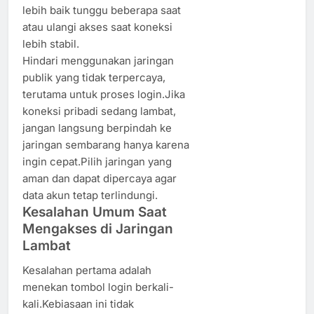
lebih baik tunggu beberapa saat
atau ulangi akses saat koneksi
lebih stabil.
Hindari menggunakan jaringan
publik yang tidak terpercaya,
terutama untuk proses login.Jika
koneksi pribadi sedang lambat,
jangan langsung berpindah ke
jaringan sembarang hanya karena
ingin cepat.Pilih jaringan yang
aman dan dapat dipercaya agar
data akun tetap terlindungi.
Kesalahan Umum Saat
Mengakses di Jaringan
Lambat
Kesalahan pertama adalah
menekan tombol login berkali-
kali.Kebiasaan ini tidak