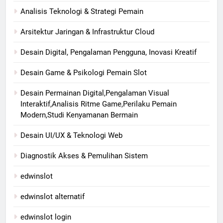
Analisis Teknologi & Strategi Pemain
Arsitektur Jaringan & Infrastruktur Cloud
Desain Digital, Pengalaman Pengguna, Inovasi Kreatif
Desain Game & Psikologi Pemain Slot
Desain Permainan Digital,Pengalaman Visual
Interaktif,Analisis Ritme Game,Perilaku Pemain
Modern,Studi Kenyamanan Bermain
Desain UI/UX & Teknologi Web
Diagnostik Akses & Pemulihan Sistem
edwinslot
edwinslot alternatif
edwinslot login