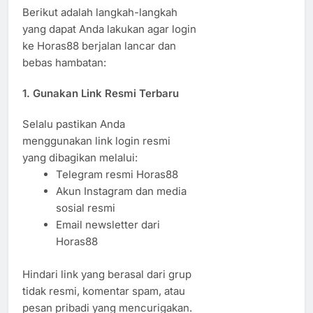
Berikut adalah langkah-langkah
yang dapat Anda lakukan agar login
ke Horas88 berjalan lancar dan
bebas hambatan:
1.
Gunakan Link Resmi Terbaru
Selalu pastikan Anda
menggunakan link login resmi
yang dibagikan melalui:
Telegram resmi Horas88
Akun Instagram dan media
sosial resmi
Email newsletter dari
Horas88
Hindari link yang berasal dari grup
tidak resmi, komentar spam, atau
pesan pribadi yang mencurigakan.