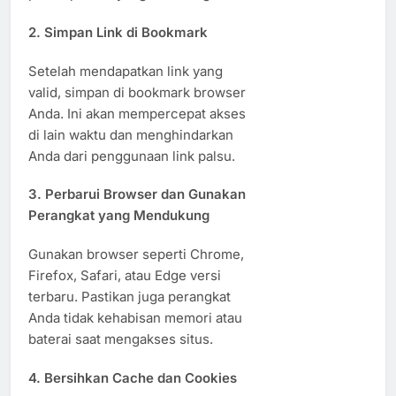
2.
Simpan Link di Bookmark
Setelah mendapatkan link yang
valid, simpan di bookmark browser
Anda. Ini akan mempercepat akses
di lain waktu dan menghindarkan
Anda dari penggunaan link palsu.
3.
Perbarui Browser dan Gunakan
Perangkat yang Mendukung
Gunakan browser seperti Chrome,
Firefox, Safari, atau Edge versi
terbaru. Pastikan juga perangkat
Anda tidak kehabisan memori atau
baterai saat mengakses situs.
4.
Bersihkan Cache dan Cookies