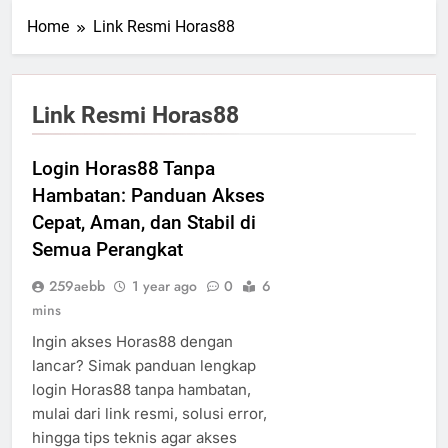
Home
Link Resmi Horas88
Link Resmi Horas88
Login Horas88 Tanpa
Hambatan: Panduan Akses
Cepat, Aman, dan Stabil di
Semua Perangkat
259aebb
1 year ago
0
6
mins
Ingin akses Horas88 dengan
lancar? Simak panduan lengkap
login Horas88 tanpa hambatan,
mulai dari link resmi, solusi error,
hingga tips teknis agar akses