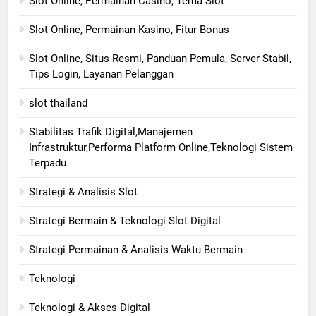
Slot Online, Permainan Casino, Tema Slot
Slot Online, Permainan Kasino, Fitur Bonus
Slot Online, Situs Resmi, Panduan Pemula, Server Stabil,
Tips Login, Layanan Pelanggan
slot thailand
Stabilitas Trafik Digital,Manajemen
Infrastruktur,Performa Platform Online,Teknologi Sistem
Terpadu
Strategi & Analisis Slot
Strategi Bermain & Teknologi Slot Digital
Strategi Permainan & Analisis Waktu Bermain
Teknologi
Teknologi & Akses Digital