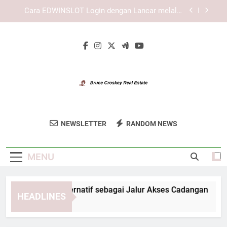
Skip
Login Edwinslot Terbaru dengan Akses yang
to
Lebih Nyaman dan Aman
content
Cara Mengakses Login Lebah4D Saat Koneksi
Lemot dengan Aman dan Efisien
TIARA4D Link Alternatif sebagai Jalur Akses
Cadangan
Cara EDWINSLOT Login dengan Lancar melalui
Perangkat Mobile dan Desktop
Login Edwinslot Terbaru dengan Akses yang
Lebih Nyaman dan Aman
Bruce Croskey
Temukan Properti Impian Anda Dengan
Cara Mengakses Login Lebah4D Saat Koneksi
NEWSLETTER
RANDOM NEWS
Real Estate
Lemot dengan Aman dan Efisien
Bruce Croskey Real Estate.
MENU
ARA4D Link Alternatif sebagai Jalur Akses Cadangan
Ca
HEADLINES
Weeks Ago
1 