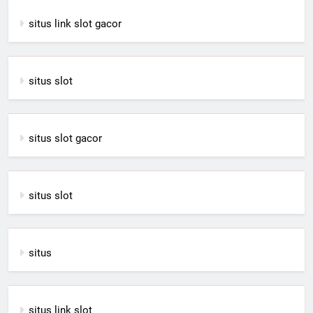
situs link slot gacor
situs slot
situs slot gacor
situs slot
situs
situs link slot