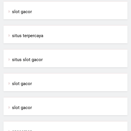
slot gacor
situs terpercaya
situs slot gacor
slot gacor
slot gacor