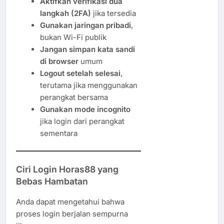
Aktifkan verifikasi dua
langkah (2FA)
jika tersedia
Gunakan jaringan pribadi
,
bukan Wi-Fi publik
Jangan simpan kata sandi
di browser
umum
Logout setelah selesai
,
terutama jika menggunakan
perangkat bersama
Gunakan mode incognito
jika login dari perangkat
sementara
Ciri Login Horas88 yang
Bebas Hambatan
Anda dapat mengetahui bahwa
proses login berjalan sempurna