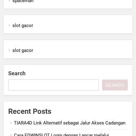
spaceman
slot gacor
slot gacor
Search
SEARCH
Recent Posts
TIARA4D Link Alternatif sebagai Jalur Akses Cadangan
Cara EDWINSLOT Login dengan Lancar melalui