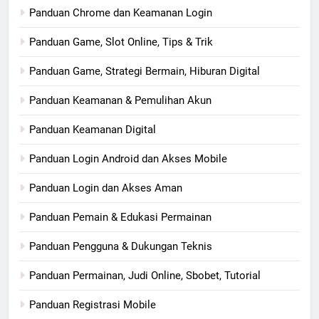
Panduan Chrome dan Keamanan Login
Panduan Game, Slot Online, Tips & Trik
Panduan Game, Strategi Bermain, Hiburan Digital
Panduan Keamanan & Pemulihan Akun
Panduan Keamanan Digital
Panduan Login Android dan Akses Mobile
Panduan Login dan Akses Aman
Panduan Pemain & Edukasi Permainan
Panduan Pengguna & Dukungan Teknis
Panduan Permainan, Judi Online, Sbobet, Tutorial
Panduan Registrasi Mobile