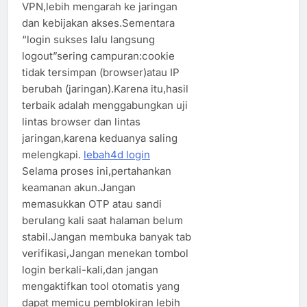
VPN,lebih mengarah ke jaringan
dan kebijakan akses.Sementara
“login sukses lalu langsung
logout”sering campuran:cookie
tidak tersimpan (browser)atau IP
berubah (jaringan).Karena itu,hasil
terbaik adalah menggabungkan uji
lintas browser dan lintas
jaringan,karena keduanya saling
melengkapi.
lebah4d login
Selama proses ini,pertahankan
keamanan akun.Jangan
memasukkan OTP atau sandi
berulang kali saat halaman belum
stabil.Jangan membuka banyak tab
verifikasi,Jangan menekan tombol
login berkali-kali,dan jangan
mengaktifkan tool otomatis yang
dapat memicu pemblokiran lebih