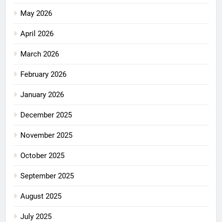
May 2026
April 2026
March 2026
February 2026
January 2026
December 2025
November 2025
October 2025
September 2025
August 2025
July 2025