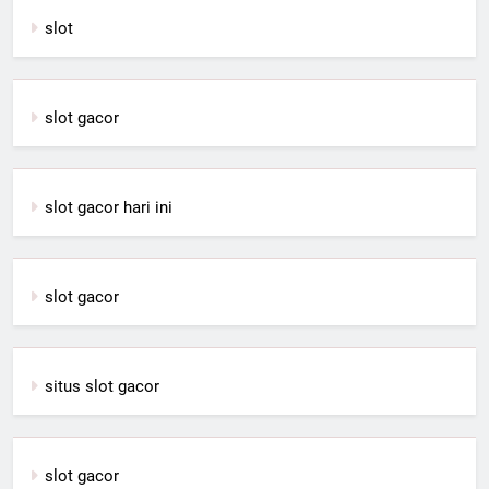
slot
slot gacor
slot gacor hari ini
slot gacor
situs slot gacor
slot gacor