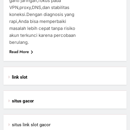
ganti jaringan,fokus pada
VPN,proxy,DNS,dan stabilitas
koneksi.Dengan diagnosis yang
rapi,Anda bisa memperbaiki
masalah lebih cepat tanpa risiko
akun terkunci karena percobaan
berulang.
Read More
link slot
situs gacor
situs link slot gacor