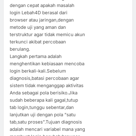
dengan cepat apakah masalah
login Lebah4D berasal dari
browser atau jaringan,dengan
metode uji yang aman dan
terstruktur agar tidak memicu akun
terkunci akibat percobaan
berulang.
Langkah pertama adalah
menghentikan kebiasaan mencoba
login berkali-kali.Sebelum
diagnosis,batasi percobaan agar
sistem tidak menganggap aktivitas
Anda sebagai pola berisiko.Jika
sudah beberapa kali gagal,tutup
tab login,tunggu sebentar,dan
lanjutkan uji dengan pola “satu
tab,satu proses”.Tujuan diagnosis
adalah mencari variabel mana yang