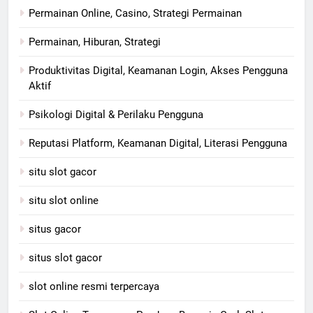
Permainan Online, Casino, Strategi Permainan
Permainan, Hiburan, Strategi
Produktivitas Digital, Keamanan Login, Akses Pengguna
Aktif
Psikologi Digital & Perilaku Pengguna
Reputasi Platform, Keamanan Digital, Literasi Pengguna
situ slot gacor
situ slot online
situs gacor
situs slot gacor
slot online resmi terpercaya