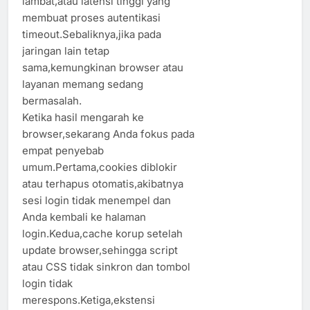
lambat,atau latensi tinggi yang
membuat proses autentikasi
timeout.Sebaliknya,jika pada
jaringan lain tetap
sama,kemungkinan browser atau
layanan memang sedang
bermasalah.
Ketika hasil mengarah ke
browser,sekarang Anda fokus pada
empat penyebab
umum.Pertama,cookies diblokir
atau terhapus otomatis,akibatnya
sesi login tidak menempel dan
Anda kembali ke halaman
login.Kedua,cache korup setelah
update browser,sehingga script
atau CSS tidak sinkron dan tombol
login tidak
merespons.Ketiga,ekstensi