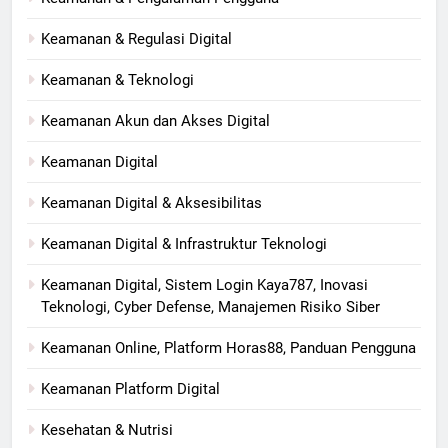
Keamanan & Regulasi Digital
Keamanan & Teknologi
Keamanan Akun dan Akses Digital
Keamanan Digital
Keamanan Digital & Aksesibilitas
Keamanan Digital & Infrastruktur Teknologi
Keamanan Digital, Sistem Login Kaya787, Inovasi
Teknologi, Cyber Defense, Manajemen Risiko Siber
Keamanan Online, Platform Horas88, Panduan Pengguna
Keamanan Platform Digital
Kesehatan & Nutrisi