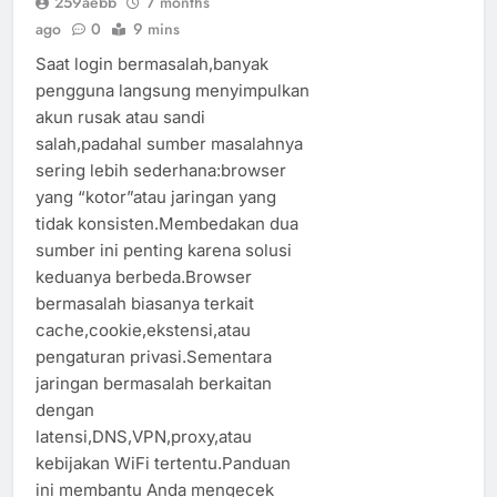
259aebb
7 months
ago
0
9 mins
Saat login bermasalah,banyak
pengguna langsung menyimpulkan
akun rusak atau sandi
salah,padahal sumber masalahnya
sering lebih sederhana:browser
yang “kotor”atau jaringan yang
tidak konsisten.Membedakan dua
sumber ini penting karena solusi
keduanya berbeda.Browser
bermasalah biasanya terkait
cache,cookie,ekstensi,atau
pengaturan privasi.Sementara
jaringan bermasalah berkaitan
dengan
latensi,DNS,VPN,proxy,atau
kebijakan WiFi tertentu.Panduan
ini membantu Anda mengecek