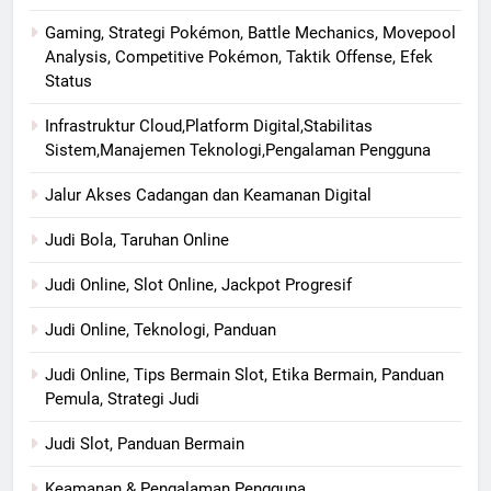
Gaming, Strategi Pokémon, Battle Mechanics, Movepool
Analysis, Competitive Pokémon, Taktik Offense, Efek
Status
Infrastruktur Cloud,Platform Digital,Stabilitas
Sistem,Manajemen Teknologi,Pengalaman Pengguna
Jalur Akses Cadangan dan Keamanan Digital
Judi Bola, Taruhan Online
Judi Online, Slot Online, Jackpot Progresif
Judi Online, Teknologi, Panduan
Judi Online, Tips Bermain Slot, Etika Bermain, Panduan
Pemula, Strategi Judi
Judi Slot, Panduan Bermain
Keamanan & Pengalaman Pengguna