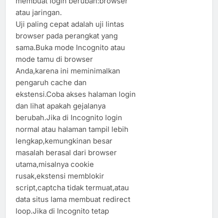
membuat login berubah:browser
atau jaringan.
Uji paling cepat adalah uji lintas
browser pada perangkat yang
sama.Buka mode Incognito atau
mode tamu di browser
Anda,karena ini meminimalkan
pengaruh cache dan
ekstensi.Coba akses halaman login
dan lihat apakah gejalanya
berubah.Jika di Incognito login
normal atau halaman tampil lebih
lengkap,kemungkinan besar
masalah berasal dari browser
utama,misalnya cookie
rusak,ekstensi memblokir
script,captcha tidak termuat,atau
data situs lama membuat redirect
loop.Jika di Incognito tetap