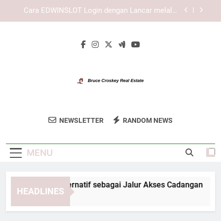
Skip
Login Edwinslot Terbaru dengan Akses yang
to
Lebih Nyaman dan Aman
content
Cara Mengakses Login Lebah4D Saat Koneksi
Lemot dengan Aman dan Efisien
TIARA4D Link Alternatif sebagai Jalur Akses
Cadangan
Cara EDWINSLOT Login dengan Lancar melalui
Perangkat Mobile dan Desktop
Login Edwinslot Terbaru dengan Akses yang
Lebih Nyaman dan Aman
Bruce Croskey
Temukan Properti Impian Anda Dengan
Cara Mengakses Login Lebah4D Saat Koneksi
NEWSLETTER
RANDOM NEWS
Real Estate
Lemot dengan Aman dan Efisien
Bruce Croskey Real Estate.
MENU
ARA4D Link Alternatif sebagai Jalur Akses Cadangan
Ca
HEADLINES
Weeks Ago
1 