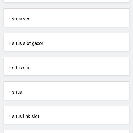
situs slot
situs slot gacor
situs slot
situs
situs link slot