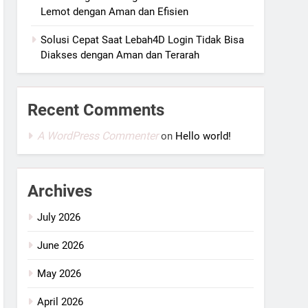
Lemot dengan Aman dan Efisien
Solusi Cepat Saat Lebah4D Login Tidak Bisa
Diakses dengan Aman dan Terarah
Recent Comments
A WordPress Commenter
on
Hello world!
Archives
July 2026
June 2026
May 2026
April 2026