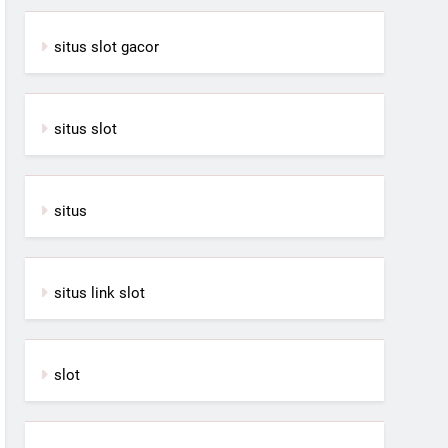
situs slot gacor
situs slot
situs
situs link slot
slot