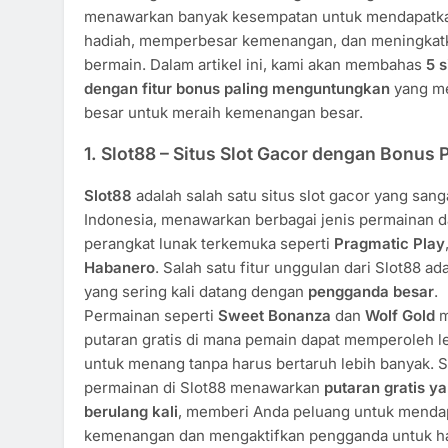
menawarkan banyak kesempatan untuk mendapatka
hadiah, memperbesar kemenangan, dan meningkat
bermain. Dalam artikel ini, kami akan membahas
5 s
dengan fitur bonus paling menguntungkan
yang m
besar untuk meraih kemenangan besar.
1.
Slot88 – Situs Slot Gacor dengan Bonus P
Slot88
adalah salah satu situs slot gacor yang sanga
Indonesia, menawarkan berbagai jenis permainan d
perangkat lunak terkemuka seperti
Pragmatic Play
Habanero
. Salah satu fitur unggulan dari Slot88 ad
yang sering kali datang dengan
pengganda besar
.
Permainan seperti
Sweet Bonanza
dan
Wolf Gold
m
putaran gratis di mana pemain dapat memperoleh l
untuk menang tanpa harus bertaruh lebih banyak. Se
permainan di Slot88 menawarkan
putaran gratis y
berulang kali
, memberi Anda peluang untuk mendap
kemenangan dan mengaktifkan pengganda untuk ha