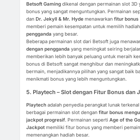
Betsoft Gaming
dikenal dengan permainan slot 3D ya
bonus yang sangat menguntungkan. Permainan sep
dan
Dr. Jekyll & Mr. Hyde
menawarkan
fitur bonus 
memberi pemain kesempatan untuk memilih hadiah
pengganda
yang besar.
Beberapa permainan slot dari Betsoft juga menaw
dengan pengganda
yang meningkat seiring berjal
memberikan lebih banyak peluang untuk meraih ke
bonus di Betsoft sangat menghibur dan meningkat
bermain, menjadikannya pilihan yang sangat baik b
menikmati bonus yang lebih menguntungkan.
5.
Playtech – Slot dengan Fitur Bonus dan 
Playtech
adalah penyedia perangkat lunak terkena
berbagai permainan slot dengan
fitur bonus meng
jackpot progresif
. Permainan seperti
Age of the G
Jackpot
memiliki fitur bonus yang memberi pemai
memenangkan hadiah besar.