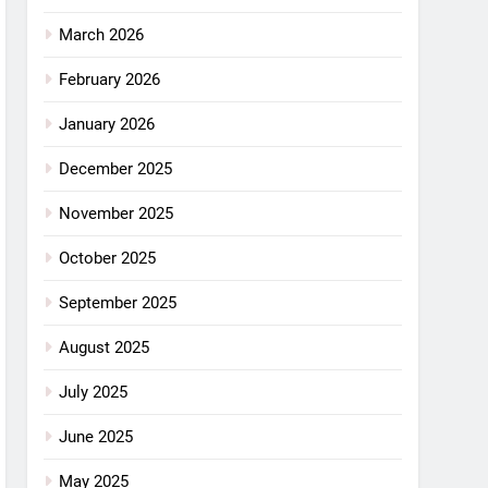
March 2026
February 2026
January 2026
December 2025
November 2025
October 2025
September 2025
August 2025
July 2025
June 2025
May 2025