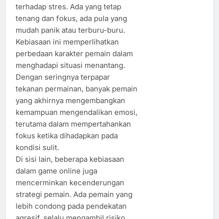
terhadap stres. Ada yang tetap
tenang dan fokus, ada pula yang
mudah panik atau terburu-buru.
Kebiasaan ini memperlihatkan
perbedaan karakter pemain dalam
menghadapi situasi menantang.
Dengan seringnya terpapar
tekanan permainan, banyak pemain
yang akhirnya mengembangkan
kemampuan mengendalikan emosi,
terutama dalam mempertahankan
fokus ketika dihadapkan pada
kondisi sulit.
Di sisi lain, beberapa kebiasaan
dalam game online juga
mencerminkan kecenderungan
strategi pemain. Ada pemain yang
lebih condong pada pendekatan
agresif, selalu mengambil risiko