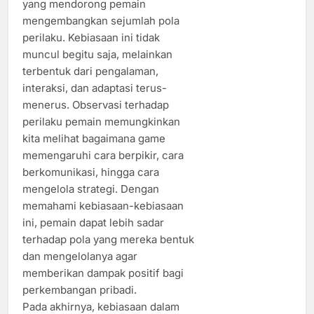
yang mendorong pemain
mengembangkan sejumlah pola
perilaku. Kebiasaan ini tidak
muncul begitu saja, melainkan
terbentuk dari pengalaman,
interaksi, dan adaptasi terus-
menerus. Observasi terhadap
perilaku pemain memungkinkan
kita melihat bagaimana game
memengaruhi cara berpikir, cara
berkomunikasi, hingga cara
mengelola strategi. Dengan
memahami kebiasaan-kebiasaan
ini, pemain dapat lebih sadar
terhadap pola yang mereka bentuk
dan mengelolanya agar
memberikan dampak positif bagi
perkembangan pribadi.
Pada akhirnya, kebiasaan dalam