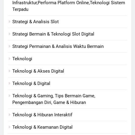
Infrastruktur,Performa Platform Online,Teknologi Sistem
Terpadu
Strategi & Analisis Slot
Strategi Bermain & Teknologi Slot Digital
Strategi Permainan & Analisis Waktu Bermain
Teknologi
Teknologi & Akses Digital
Teknologi & Digital
Teknologi & Gaming, Tips Bermain Game,
Pengembangan Diri, Game & Hiburan
Teknologi & Hiburan Interaktif
Teknologi & Keamanan Digital