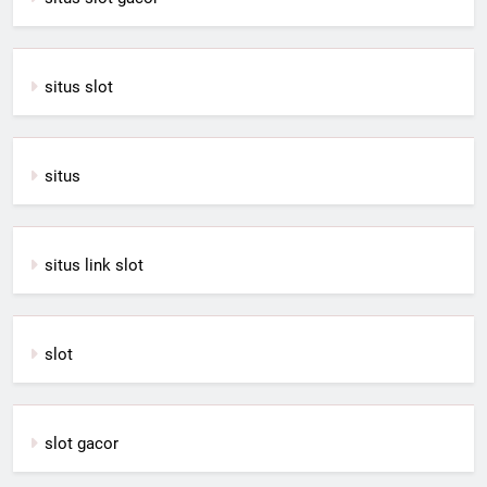
situs slot
situs
situs link slot
slot
slot gacor