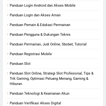
Panduan Login Android dan Akses Mobile
Panduan Login dan Akses Aman
Panduan Pemain & Edukasi Permainan
Panduan Pengguna & Dukungan Teknis
Panduan Permainan, Judi Online, Sbobet, Tutorial
Panduan Registrasi Mobile
Panduan Slot
Panduan Slot Online, Strategi Slot Profesional, Tips &
Trik Gaming, Optimasi Peluang Menang, Gaming &
Hiburan
Panduan Teknologi & Keamanan Akun
Panduan Verifikasi Akses Digital