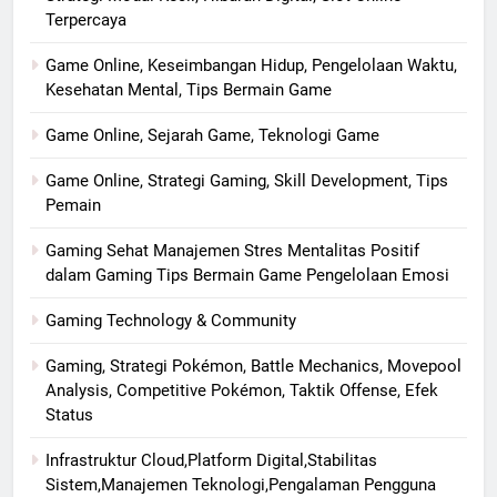
Terpercaya
Game Online, Keseimbangan Hidup, Pengelolaan Waktu,
Kesehatan Mental, Tips Bermain Game
Game Online, Sejarah Game, Teknologi Game
Game Online, Strategi Gaming, Skill Development, Tips
Pemain
Gaming Sehat Manajemen Stres Mentalitas Positif
dalam Gaming Tips Bermain Game Pengelolaan Emosi
Gaming Technology & Community
Gaming, Strategi Pokémon, Battle Mechanics, Movepool
Analysis, Competitive Pokémon, Taktik Offense, Efek
Status
Infrastruktur Cloud,Platform Digital,Stabilitas
Sistem,Manajemen Teknologi,Pengalaman Pengguna