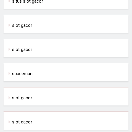
situs slot gacor
slot gacor
slot gacor
spaceman
slot gacor
slot gacor