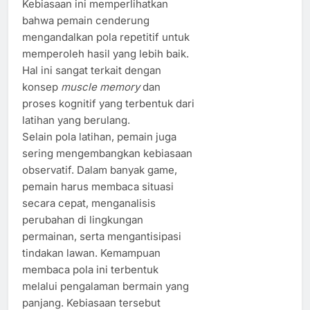
Kebiasaan ini memperlihatkan
bahwa pemain cenderung
mengandalkan pola repetitif untuk
memperoleh hasil yang lebih baik.
Hal ini sangat terkait dengan
konsep
muscle memory
dan
proses kognitif yang terbentuk dari
latihan yang berulang.
Selain pola latihan, pemain juga
sering mengembangkan kebiasaan
observatif. Dalam banyak game,
pemain harus membaca situasi
secara cepat, menganalisis
perubahan di lingkungan
permainan, serta mengantisipasi
tindakan lawan. Kemampuan
membaca pola ini terbentuk
melalui pengalaman bermain yang
panjang. Kebiasaan tersebut