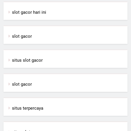
slot gacor hari ini
slot gacor
situs slot gacor
slot gacor
situs terpercaya