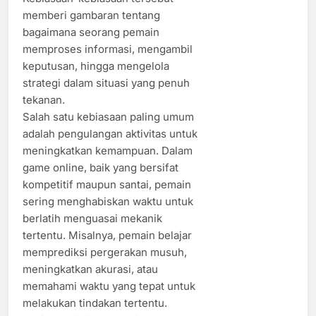
memberi gambaran tentang
bagaimana seorang pemain
memproses informasi, mengambil
keputusan, hingga mengelola
strategi dalam situasi yang penuh
tekanan.
Salah satu kebiasaan paling umum
adalah pengulangan aktivitas untuk
meningkatkan kemampuan. Dalam
game online, baik yang bersifat
kompetitif maupun santai, pemain
sering menghabiskan waktu untuk
berlatih menguasai mekanik
tertentu. Misalnya, pemain belajar
memprediksi pergerakan musuh,
meningkatkan akurasi, atau
memahami waktu yang tepat untuk
melakukan tindakan tertentu.