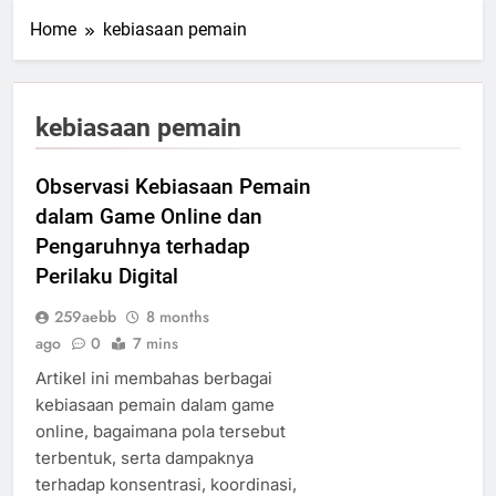
Home
kebiasaan pemain
kebiasaan pemain
Observasi Kebiasaan Pemain
dalam Game Online dan
Pengaruhnya terhadap
Perilaku Digital
259aebb
8 months
ago
0
7 mins
Artikel ini membahas berbagai
kebiasaan pemain dalam game
online, bagaimana pola tersebut
terbentuk, serta dampaknya
terhadap konsentrasi, koordinasi,