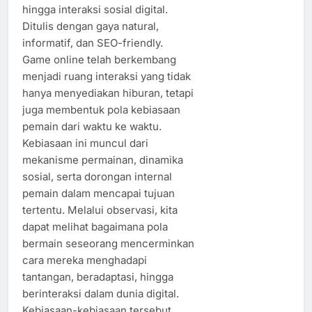
hingga interaksi sosial digital.
Ditulis dengan gaya natural,
informatif, dan SEO-friendly.
Game online telah berkembang
menjadi ruang interaksi yang tidak
hanya menyediakan hiburan, tetapi
juga membentuk pola kebiasaan
pemain dari waktu ke waktu.
Kebiasaan ini muncul dari
mekanisme permainan, dinamika
sosial, serta dorongan internal
pemain dalam mencapai tujuan
tertentu. Melalui observasi, kita
dapat melihat bagaimana pola
bermain seseorang mencerminkan
cara mereka menghadapi
tantangan, beradaptasi, hingga
berinteraksi dalam dunia digital.
Kebiasaan-kebiasaan tersebut