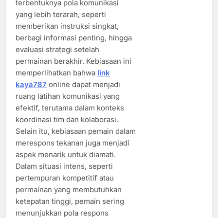
terbentuknya pola komunikasi
yang lebih terarah, seperti
memberikan instruksi singkat,
berbagi informasi penting, hingga
evaluasi strategi setelah
permainan berakhir. Kebiasaan ini
memperlihatkan bahwa
link
kaya787
online dapat menjadi
ruang latihan komunikasi yang
efektif, terutama dalam konteks
koordinasi tim dan kolaborasi.
Selain itu, kebiasaan pemain dalam
merespons tekanan juga menjadi
aspek menarik untuk diamati.
Dalam situasi intens, seperti
pertempuran kompetitif atau
permainan yang membutuhkan
ketepatan tinggi, pemain sering
menunjukkan pola respons