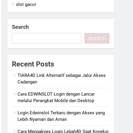
slot gacor
Search
SEARCH
Recent Posts
TIARA4D Link Alternatif sebagai Jalur Akses
Cadangan
Cara EDWINSLOT Login dengan Lancar
melalui Perangkat Mobile dan Desktop
Login Edwinslot Terbaru dengan Akses yang
Lebih Nyaman dan Aman
Cara Mengakses Login Lebah4D Saat Koneksi