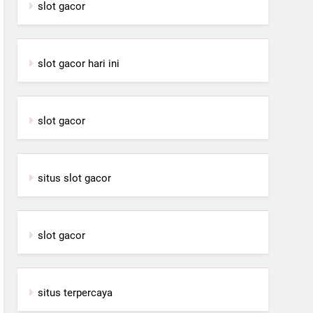
slot gacor
slot gacor hari ini
slot gacor
situs slot gacor
slot gacor
situs terpercaya