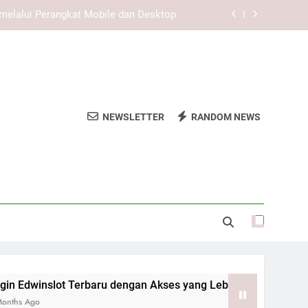
elalui Perangkat Mobile dan Desktop
an Akses yang Lebih Nyaman dan Aman
neksi Lemot dengan Aman dan Efisien
ternatif sebagai Jalur Akses Cadangan
NEWSLETTER
RANDOM NEWS
elalui Perangkat Mobile dan Desktop
an Akses yang Lebih Nyaman dan Aman
e
neksi Lemot dengan Aman dan Efisien
ot Terbaru dengan Akses yang Lebih Nyaman dan Aman