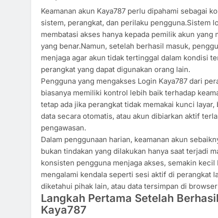
Keamanan akun Kaya787 perlu dipahami sebagai ko
sistem, perangkat, dan perilaku pengguna.Sistem 
membatasi akses hanya kepada pemilik akun yang 
yang benar.Namun, setelah berhasil masuk, penggu
menjaga agar akun tidak tertinggal dalam kondisi t
perangkat yang dapat digunakan orang lain.
Pengguna yang mengakses Login Kaya787 dari pera
biasanya memiliki kontrol lebih baik terhadap keam
tetap ada jika perangkat tidak memakai kunci laya
data secara otomatis, atau akun dibiarkan aktif terl
pengawasan.
Dalam penggunaan harian, keamanan akun sebaikny
bukan tindakan yang dilakukan hanya saat terjadi 
konsisten pengguna menjaga akses, semakin kecil
mengalami kendala seperti sesi aktif di perangkat l
diketahui pihak lain, atau data tersimpan di browse
Langkah Pertama Setelah Berhasil
Kaya787