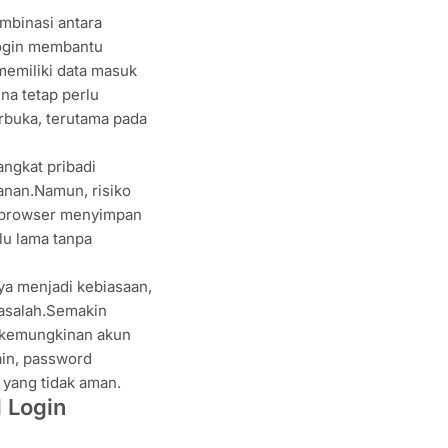
mbinasi antara
login membantu
memiliki data masuk
na tetap perlu
erbuka, terutama pada
ngkat pribadi
anan.Namun, risiko
r, browser menyimpan
alu lama tanpa
a menjadi kebiasaan,
masalah.Semakin
 kemungkinan akun
ain, password
r yang tidak aman.
 Login