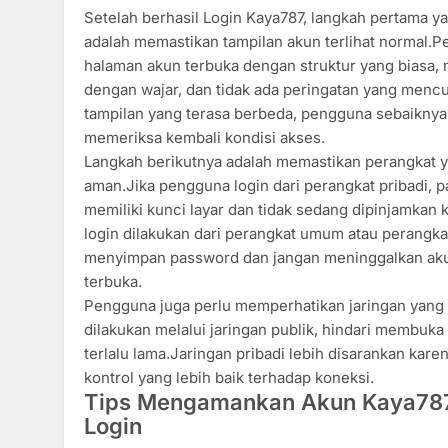
Setelah berhasil Login Kaya787, langkah pertama ya
adalah memastikan tampilan akun terlihat normal.P
halaman akun terbuka dengan struktur yang biasa,
dengan wajar, dan tidak ada peringatan yang mencu
tampilan yang terasa berbeda, pengguna sebaiknya
memeriksa kembali kondisi akses.
Langkah berikutnya adalah memastikan perangkat 
aman.Jika pengguna login dari perangkat pribadi, p
memiliki kunci layar dan tidak sedang dipinjamkan 
login dilakukan dari perangkat umum atau perangka
menyimpan password dan jangan meninggalkan ak
terbuka.
Pengguna juga perlu memperhatikan jaringan yang 
dilakukan melalui jaringan publik, hindari membuka 
terlalu lama.Jaringan pribadi lebih disarankan kar
kontrol yang lebih baik terhadap koneksi.
Tips Mengamankan Akun Kaya787
Login