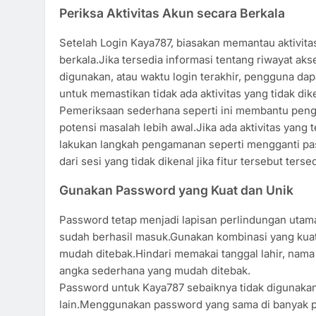
Periksa Aktivitas Akun secara Berkala
Setelah Login Kaya787, biasakan memantau aktivita
berkala.Jika tersedia informasi tentang riwayat ak
digunakan, atau waktu login terakhir, pengguna d
untuk memastikan tidak ada aktivitas yang tidak dike
Pemeriksaan sederhana seperti ini membantu pen
potensi masalah lebih awal.Jika ada aktivitas yang 
lakukan langkah pengamanan seperti mengganti pa
dari sesi yang tidak dikenal jika fitur tersebut tersed
Gunakan Password yang Kuat dan Unik
Password tetap menjadi lapisan perlindungan uta
sudah berhasil masuk.Gunakan kombinasi yang kuat,
mudah ditebak.Hindari memakai tanggal lahir, nama 
angka sederhana yang mudah ditebak.
Password untuk Kaya787 sebaiknya tidak digunakan
lain.Menggunakan password yang sama di banyak p