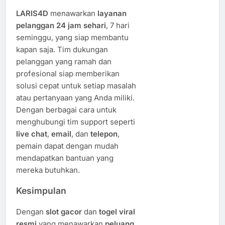
LARIS4D
menawarkan
layanan
pelanggan 24 jam sehari
, 7 hari
seminggu, yang siap membantu
kapan saja. Tim dukungan
pelanggan yang ramah dan
profesional siap memberikan
solusi cepat untuk setiap masalah
atau pertanyaan yang Anda miliki.
Dengan berbagai cara untuk
menghubungi tim support seperti
live chat
,
email
, dan
telepon
,
pemain dapat dengan mudah
mendapatkan bantuan yang
mereka butuhkan.
Kesimpulan
Dengan
slot gacor
dan
togel viral
resmi
yang menawarkan
peluang