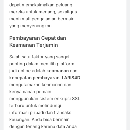
dapat memaksimalkan peluang
mereka untuk menang, sekaligus
menikmati pengalaman bermain
yang menyenangkan.
Pembayaran Cepat dan
Keamanan Terjamin
Salah satu faktor yang sangat
penting dalam memilih platform
judi online adalah
keamanan
dan
kecepatan pembayaran
.
LARIS4D
mengutamakan keamanan dan
kenyamanan pemain,
menggunakan sistem enkripsi SSL
terbaru untuk melindungi
informasi pribadi dan transaksi
keuangan. Anda bisa bermain
dengan tenang karena data Anda