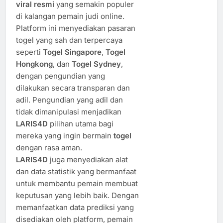
viral resmi
yang semakin populer
di kalangan pemain judi online.
Platform ini menyediakan pasaran
togel yang sah dan terpercaya
seperti
Togel Singapore
,
Togel
Hongkong
, dan
Togel Sydney
,
dengan pengundian yang
dilakukan secara transparan dan
adil. Pengundian yang adil dan
tidak dimanipulasi menjadikan
LARIS4D
pilihan utama bagi
mereka yang ingin bermain
togel
dengan rasa aman.
LARIS4D
juga menyediakan alat
dan data statistik yang bermanfaat
untuk membantu pemain membuat
keputusan yang lebih baik. Dengan
memanfaatkan data prediksi yang
disediakan oleh platform, pemain