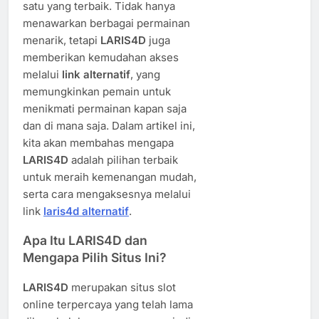
satu yang terbaik. Tidak hanya
menawarkan berbagai permainan
menarik, tetapi
LARIS4D
juga
memberikan kemudahan akses
melalui
link alternatif
, yang
memungkinkan pemain untuk
menikmati permainan kapan saja
dan di mana saja. Dalam artikel ini,
kita akan membahas mengapa
LARIS4D
adalah pilihan terbaik
untuk meraih kemenangan mudah,
serta cara mengaksesnya melalui
link
laris4d alternatif
.
Apa Itu LARIS4D dan
Mengapa Pilih Situs Ini?
LARIS4D
merupakan situs slot
online terpercaya yang telah lama