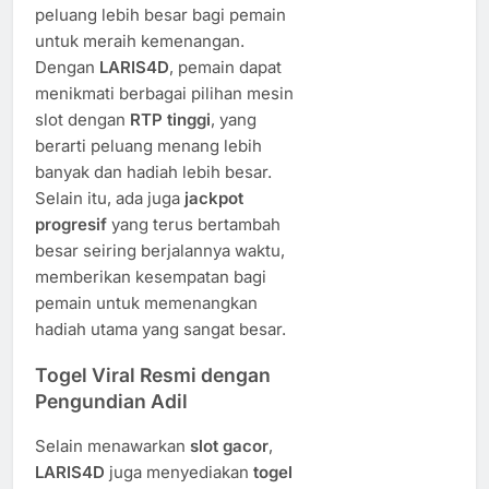
peluang lebih besar bagi pemain
untuk meraih kemenangan.
Dengan
LARIS4D
, pemain dapat
menikmati berbagai pilihan mesin
slot dengan
RTP tinggi
, yang
berarti peluang menang lebih
banyak dan hadiah lebih besar.
Selain itu, ada juga
jackpot
progresif
yang terus bertambah
besar seiring berjalannya waktu,
memberikan kesempatan bagi
pemain untuk memenangkan
hadiah utama yang sangat besar.
Togel Viral Resmi dengan
Pengundian Adil
Selain menawarkan
slot gacor
,
LARIS4D
juga menyediakan
togel