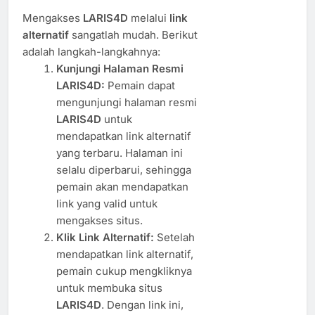
Mengakses
LARIS4D
melalui
link
alternatif
sangatlah mudah. Berikut
adalah langkah-langkahnya:
Kunjungi Halaman Resmi
LARIS4D:
Pemain dapat
mengunjungi halaman resmi
LARIS4D
untuk
mendapatkan link alternatif
yang terbaru. Halaman ini
selalu diperbarui, sehingga
pemain akan mendapatkan
link yang valid untuk
mengakses situs.
Klik Link Alternatif:
Setelah
mendapatkan link alternatif,
pemain cukup mengkliknya
untuk membuka situs
LARIS4D
. Dengan link ini,