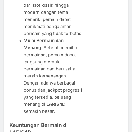
dari slot klasik hingga
modern dengan tema
menarik, pemain dapat
menikmati pengalaman
bermain yang tidak terbatas.
Mulai Bermain dan
Menang:
Setelah memilih
permainan, pemain dapat
langsung memulai
permainan dan berusaha
meraih kemenangan.
Dengan adanya berbagai
bonus dan jackpot progresif
yang tersedia, peluang
menang di
LARIS4D
semakin besar.
Keuntungan Bermain di