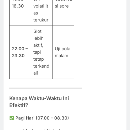
16.30
volatilit
si sore
as
terukur
Slot
lebih
aktif,
22.00 –
Uji pola
tapi
23.30
malam
tetap
terkend
ali
Kenapa Waktu-Waktu Ini
Efektif?
Pagi Hari (07.00 – 08.30)