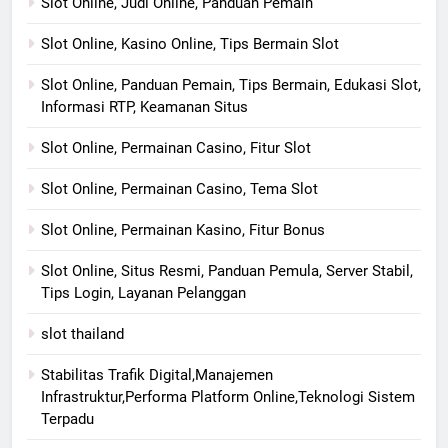
Slot Online, Judi Online, Panduan Pemain
Slot Online, Kasino Online, Tips Bermain Slot
Slot Online, Panduan Pemain, Tips Bermain, Edukasi Slot,
Informasi RTP, Keamanan Situs
Slot Online, Permainan Casino, Fitur Slot
Slot Online, Permainan Casino, Tema Slot
Slot Online, Permainan Kasino, Fitur Bonus
Slot Online, Situs Resmi, Panduan Pemula, Server Stabil,
Tips Login, Layanan Pelanggan
slot thailand
Stabilitas Trafik Digital,Manajemen
Infrastruktur,Performa Platform Online,Teknologi Sistem
Terpadu