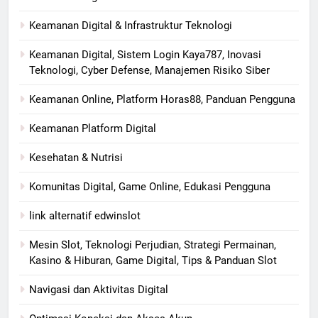
Keamanan Digital & Infrastruktur Teknologi
Keamanan Digital, Sistem Login Kaya787, Inovasi
Teknologi, Cyber Defense, Manajemen Risiko Siber
Keamanan Online, Platform Horas88, Panduan Pengguna
Keamanan Platform Digital
Kesehatan & Nutrisi
Komunitas Digital, Game Online, Edukasi Pengguna
link alternatif edwinslot
Mesin Slot, Teknologi Perjudian, Strategi Permainan,
Kasino & Hiburan, Game Digital, Tips & Panduan Slot
Navigasi dan Aktivitas Digital