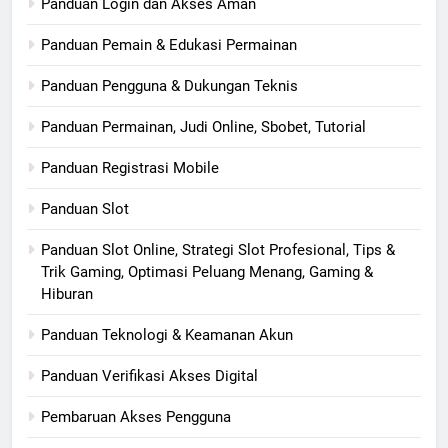
Panduan Login dan Akses Aman
Panduan Pemain & Edukasi Permainan
Panduan Pengguna & Dukungan Teknis
Panduan Permainan, Judi Online, Sbobet, Tutorial
Panduan Registrasi Mobile
Panduan Slot
Panduan Slot Online, Strategi Slot Profesional, Tips &
Trik Gaming, Optimasi Peluang Menang, Gaming &
Hiburan
Panduan Teknologi & Keamanan Akun
Panduan Verifikasi Akses Digital
Pembaruan Akses Pengguna