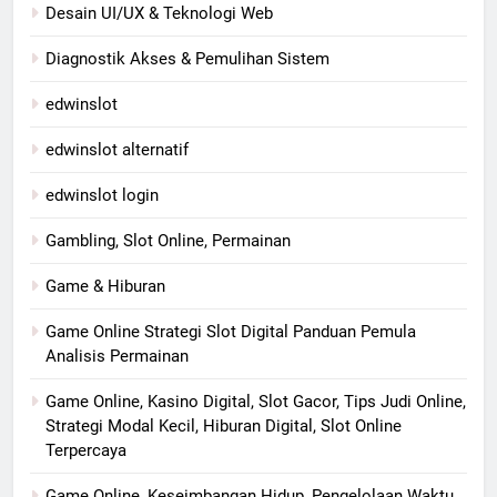
Desain UI/UX & Teknologi Web
Diagnostik Akses & Pemulihan Sistem
edwinslot
edwinslot alternatif
edwinslot login
Gambling, Slot Online, Permainan
Game & Hiburan
Game Online Strategi Slot Digital Panduan Pemula
Analisis Permainan
Game Online, Kasino Digital, Slot Gacor, Tips Judi Online,
Strategi Modal Kecil, Hiburan Digital, Slot Online
Terpercaya
Game Online, Keseimbangan Hidup, Pengelolaan Waktu,