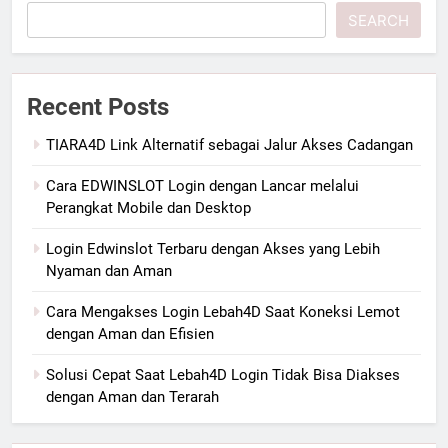
SEARCH
Recent Posts
TIARA4D Link Alternatif sebagai Jalur Akses Cadangan
Cara EDWINSLOT Login dengan Lancar melalui
Perangkat Mobile dan Desktop
Login Edwinslot Terbaru dengan Akses yang Lebih
Nyaman dan Aman
Cara Mengakses Login Lebah4D Saat Koneksi Lemot
dengan Aman dan Efisien
Solusi Cepat Saat Lebah4D Login Tidak Bisa Diakses
dengan Aman dan Terarah