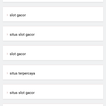
slot gacor
situs slot gacor
slot gacor
situs terpercaya
situs slot gacor