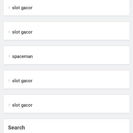
slot gacor
slot gacor
spaceman
slot gacor
slot gacor
Search