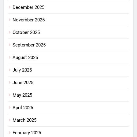
December 2025
November 2025
October 2025
September 2025
August 2025
July 2025
June 2025
May 2025
April 2025
March 2025
February 2025