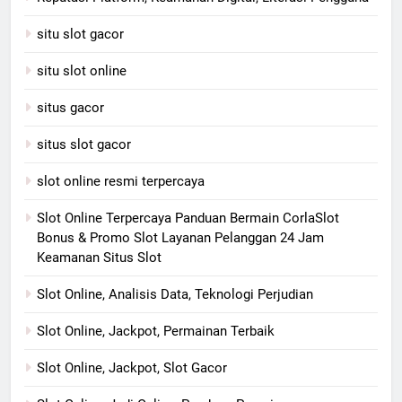
situ slot gacor
situ slot online
situs gacor
situs slot gacor
slot online resmi terpercaya
Slot Online Terpercaya Panduan Bermain CorlaSlot
Bonus & Promo Slot Layanan Pelanggan 24 Jam
Keamanan Situs Slot
Slot Online, Analisis Data, Teknologi Perjudian
Slot Online, Jackpot, Permainan Terbaik
Slot Online, Jackpot, Slot Gacor