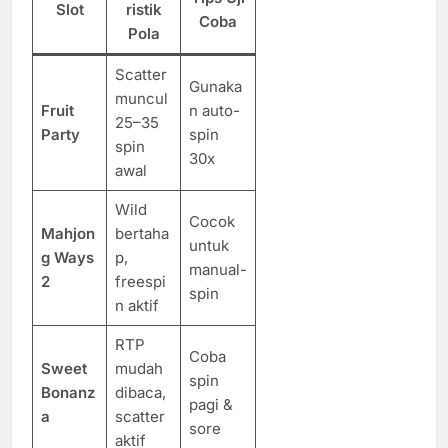
Slot
ristik
Coba
Pola
Scatter
Gunaka
muncul
Fruit
n auto-
25–35
Party
spin
spin
30x
awal
Wild
Cocok
Mahjon
bertaha
untuk
g Ways
p,
manual-
2
freespi
spin
n aktif
RTP
Coba
Sweet
mudah
spin
Bonanz
dibaca,
pagi &
a
scatter
sore
aktif