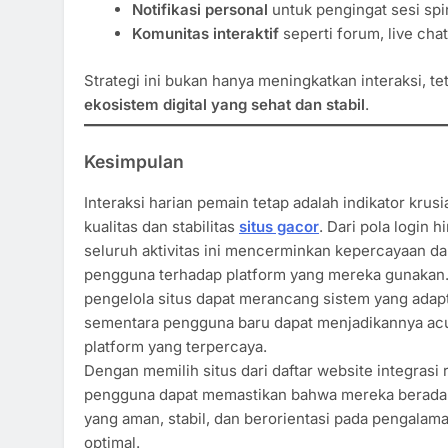
Notifikasi personal
untuk pengingat sesi spi
Komunitas interaktif
seperti forum, live chat
Strategi ini bukan hanya meningkatkan interaksi, 
ekosistem digital yang sehat dan stabil
.
Kesimpulan
Interaksi harian pemain tetap adalah indikator kru
kualitas dan stabilitas
situs gacor
. Dari pola login 
seluruh aktivitas ini mencerminkan kepercayaan 
pengguna terhadap platform yang mereka gunakan. M
pengelola situs dapat merancang sistem yang adapt
sementara pengguna baru dapat menjadikannya ac
platform yang terpercaya.
Dengan memilih situs dari daftar website integrasi 
pengguna dapat memastikan bahwa mereka berada
yang aman, stabil, dan berorientasi pada pengala
optimal.