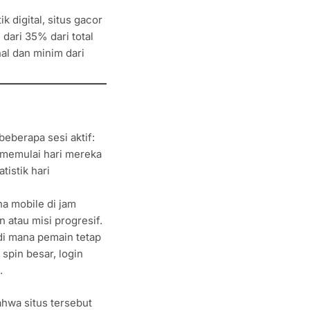
k digital, situs gacor
 dari 35% dari total
al dan minim dari
beberapa sesi aktif:
memulai hari mereka
tistik hari
 mobile di jam
 atau misi progresif.
i mana pemain tetap
spin besar, login
.
ahwa situs tersebut