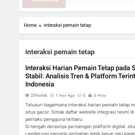
Home
interaksi pemain tetap
interaksi pemain tetap
Interaksi Harian Pemain Tetap pada 
Stabil: Analisis Tren & Platform Terin
Indonesia
259aebb
1 Year Ago
0
6 Mins
Telusuri bagaimana interaksi harian pemain tetap m
situs gacor. Simak daftar website integrasi resmi d
perilaku pengguna terbaru.
Di tengah derasnya persaingan platform digital, sit
cenderung menarik perhatian lebih besar dari kalan