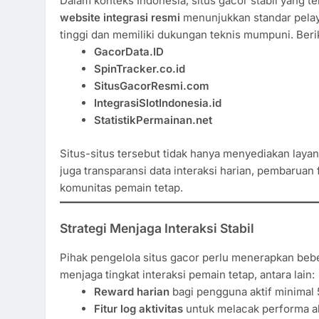
Dalam konteks Indonesia, situs gacor stabil yang te
website integrasi resmi
menunjukkan standar pelay
tinggi dan memiliki dukungan teknis mumpuni. Beri
GacorData.ID
SpinTracker.co.id
SitusGacorResmi.com
IntegrasiSlotIndonesia.id
StatistikPermainan.net
Situs-situs tersebut tidak hanya menyediakan layan
juga transparansi data interaksi harian, pembaruan 
komunitas pemain tetap.
Strategi Menjaga Interaksi Stabil
Pihak pengelola situs gacor perlu menerapkan bebe
menjaga tingkat interaksi pemain tetap, antara lain:
Reward harian
bagi pengguna aktif minimal 5
Fitur log aktivitas
untuk melacak performa a