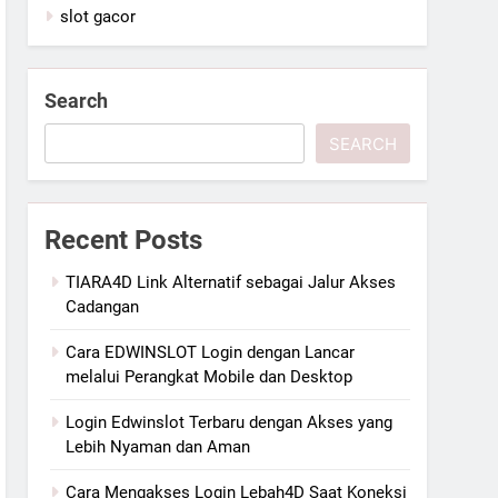
slot gacor
Search
SEARCH
Recent Posts
TIARA4D Link Alternatif sebagai Jalur Akses
Cadangan
Cara EDWINSLOT Login dengan Lancar
melalui Perangkat Mobile dan Desktop
Login Edwinslot Terbaru dengan Akses yang
Lebih Nyaman dan Aman
Cara Mengakses Login Lebah4D Saat Koneksi