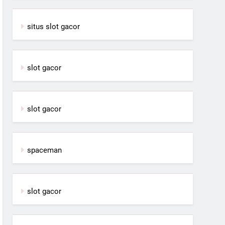
situs slot gacor
slot gacor
slot gacor
spaceman
slot gacor