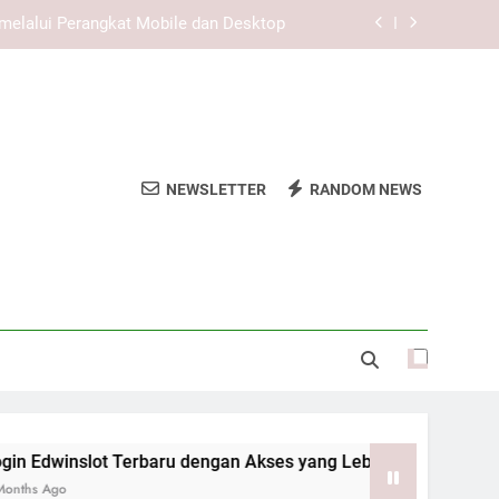
elalui Perangkat Mobile dan Desktop
an Akses yang Lebih Nyaman dan Aman
neksi Lemot dengan Aman dan Efisien
ternatif sebagai Jalur Akses Cadangan
NEWSLETTER
RANDOM NEWS
elalui Perangkat Mobile dan Desktop
an Akses yang Lebih Nyaman dan Aman
e
neksi Lemot dengan Aman dan Efisien
lot Terbaru dengan Akses yang Lebih Nyaman dan Aman