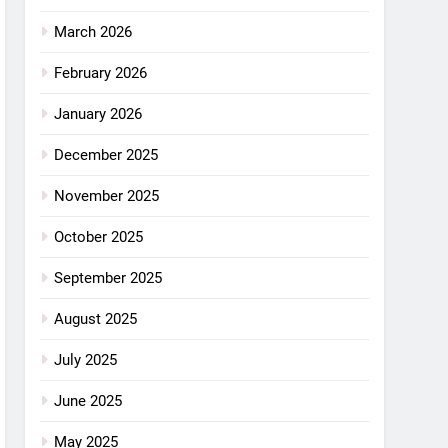
March 2026
February 2026
January 2026
December 2025
November 2025
October 2025
September 2025
August 2025
July 2025
June 2025
May 2025