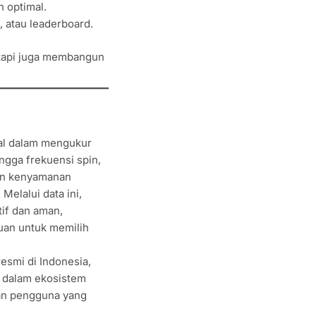
n optimal.
, atau leaderboard.
tetapi juga membangun
sial dalam mengukur
hingga frekuensi spin,
dan kenyamanan
elalui data ini,
if dan aman,
uan untuk memilih
resmi di Indonesia,
 dalam ekosistem
man pengguna yang