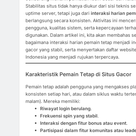
Stabilitas situs tidak hanya diukur dari sisi teknis 
uptime server, tetapi juga dari
interaksi harian pem
berlangsung secara konsisten. Aktivitas ini mencer
pengguna, kualitas sistem, serta kepercayaan terh
digunakan. Dalam artikel ini, kita akan membahas 
bagaimana interaksi harian pemain tetap menjadi in
gacor yang stabil, serta menyertakan daftar website
Indonesia yang menjadi rujukan terpercaya.
Karakteristik Pemain Tetap di Situs Gacor
Pemain tetap adalah pengguna yang mengakses pl
konsisten setiap hari, atau dalam siklus waktu terte
malam). Mereka memiliki:
Riwayat login berulang
.
Frekuensi spin yang stabil
.
Interaksi dengan fitur bonus atau event
.
Partisipasi dalam fitur komunitas atau lead