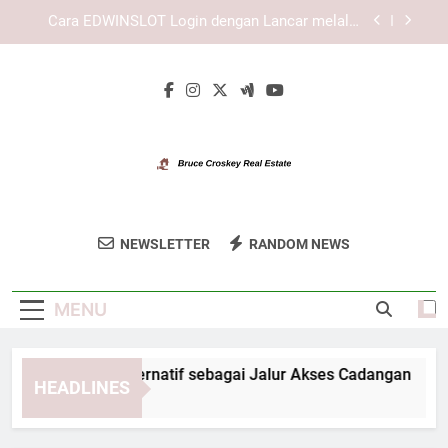
Skip
Login Edwinslot Terbaru dengan Akses yang
to
Lebih Nyaman dan Aman
content
Cara Mengakses Login Lebah4D Saat Koneksi
Lemot dengan Aman dan Efisien
TIARA4D Link Alternatif sebagai Jalur Akses
Cadangan
Cara EDWINSLOT Login dengan Lancar melalui
Perangkat Mobile dan Desktop
Login Edwinslot Terbaru dengan Akses yang
Lebih Nyaman dan Aman
Bruce Croskey
Temukan Properti Impian Anda Dengan
Cara Mengakses Login Lebah4D Saat Koneksi
NEWSLETTER
RANDOM NEWS
Real Estate
Lemot dengan Aman dan Efisien
Bruce Croskey Real Estate.
MENU
ARA4D Link Alternatif sebagai Jalur Akses Cadangan
Ca
HEADLINES
Weeks Ago
1 