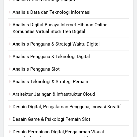
Analisis Data dan Teknologi Informasi
Analisis Digital Budaya Internet Hiburan Online
Komunitas Virtual Studi Tren Digital
Analisis Pengguna & Strategi Waktu Digital
Analisis Pengguna & Teknologi Digital
Analisis Pengguna Slot
Analisis Teknologi & Strategi Pemain
Arsitektur Jaringan & Infrastruktur Cloud
Desain Digital, Pengalaman Pengguna, Inovasi Kreatif
Desain Game & Psikologi Pemain Slot
Desain Permainan Digital,Pengalaman Visual