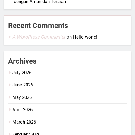
dengan Aman dan Terarah
Recent Comments
A WordPress Commenter
on
Hello world!
Archives
July 2026
June 2026
May 2026
April 2026
March 2026
February 2026