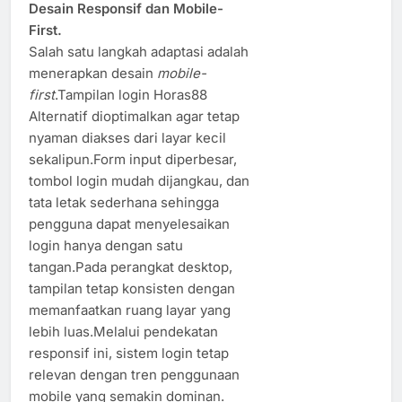
Desain Responsif dan Mobile-
First.
Salah satu langkah adaptasi adalah
menerapkan desain
mobile-
first
.Tampilan login Horas88
Alternatif dioptimalkan agar tetap
nyaman diakses dari layar kecil
sekalipun.Form input diperbesar,
tombol login mudah dijangkau, dan
tata letak sederhana sehingga
pengguna dapat menyelesaikan
login hanya dengan satu
tangan.Pada perangkat desktop,
tampilan tetap konsisten dengan
memanfaatkan ruang layar yang
lebih luas.Melalui pendekatan
responsif ini, sistem login tetap
relevan dengan tren penggunaan
mobile yang semakin dominan.