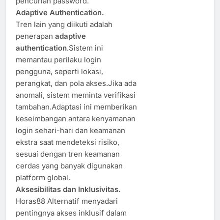
pencurian password.
Adaptive Authentication.
Tren lain yang diikuti adalah
penerapan
adaptive
authentication
.Sistem ini
memantau perilaku login
pengguna, seperti lokasi,
perangkat, dan pola akses.Jika ada
anomali, sistem meminta verifikasi
tambahan.Adaptasi ini memberikan
keseimbangan antara kenyamanan
login sehari-hari dan keamanan
ekstra saat mendeteksi risiko,
sesuai dengan tren keamanan
cerdas yang banyak digunakan
platform global.
Aksesibilitas dan Inklusivitas.
Horas88 Alternatif menyadari
pentingnya akses inklusif dalam