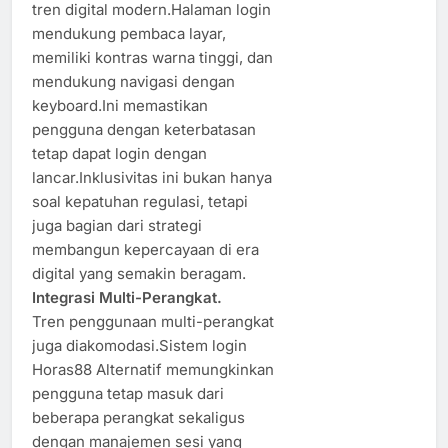
tren digital modern.Halaman login
mendukung pembaca layar,
memiliki kontras warna tinggi, dan
mendukung navigasi dengan
keyboard.Ini memastikan
pengguna dengan keterbatasan
tetap dapat login dengan
lancar.Inklusivitas ini bukan hanya
soal kepatuhan regulasi, tetapi
juga bagian dari strategi
membangun kepercayaan di era
digital yang semakin beragam.
Integrasi Multi-Perangkat.
Tren penggunaan multi-perangkat
juga diakomodasi.Sistem login
Horas88 Alternatif memungkinkan
pengguna tetap masuk dari
beberapa perangkat sekaligus
dengan manajemen sesi yang