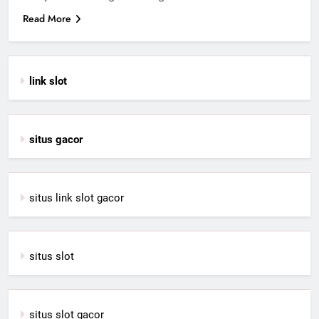
Read More
link slot
situs gacor
situs link slot gacor
situs slot
situs slot gacor