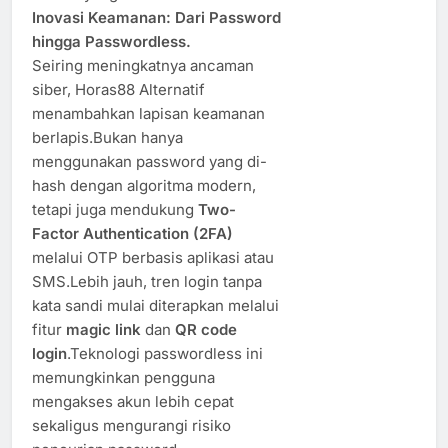
Inovasi Keamanan: Dari Password
hingga Passwordless.
Seiring meningkatnya ancaman
siber, Horas88 Alternatif
menambahkan lapisan keamanan
berlapis.Bukan hanya
menggunakan password yang di-
hash dengan algoritma modern,
tetapi juga mendukung
Two-
Factor Authentication (2FA)
melalui OTP berbasis aplikasi atau
SMS.Lebih jauh, tren login tanpa
kata sandi mulai diterapkan melalui
fitur
magic link
dan
QR code
login
.Teknologi passwordless ini
memungkinkan pengguna
mengakses akun lebih cepat
sekaligus mengurangi risiko