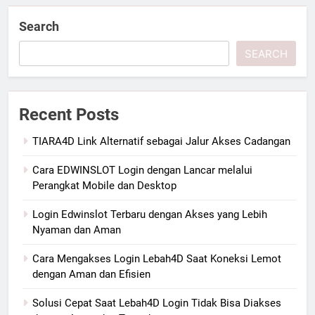
Search
SEARCH
Recent Posts
TIARA4D Link Alternatif sebagai Jalur Akses Cadangan
Cara EDWINSLOT Login dengan Lancar melalui
Perangkat Mobile dan Desktop
Login Edwinslot Terbaru dengan Akses yang Lebih
Nyaman dan Aman
Cara Mengakses Login Lebah4D Saat Koneksi Lemot
dengan Aman dan Efisien
Solusi Cepat Saat Lebah4D Login Tidak Bisa Diakses