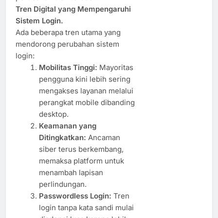
Tren Digital yang Mempengaruhi
Sistem Login.
Ada beberapa tren utama yang
mendorong perubahan sistem
login:
Mobilitas Tinggi:
Mayoritas
pengguna kini lebih sering
mengakses layanan melalui
perangkat mobile dibanding
desktop.
Keamanan yang
Ditingkatkan:
Ancaman
siber terus berkembang,
memaksa platform untuk
menambah lapisan
perlindungan.
Passwordless Login:
Tren
login tanpa kata sandi mulai