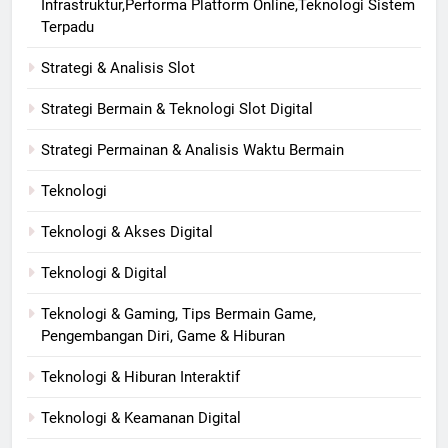
Infrastruktur,Performa Platform Online,Teknologi Sistem
Terpadu
Strategi & Analisis Slot
Strategi Bermain & Teknologi Slot Digital
Strategi Permainan & Analisis Waktu Bermain
Teknologi
Teknologi & Akses Digital
Teknologi & Digital
Teknologi & Gaming, Tips Bermain Game,
Pengembangan Diri, Game & Hiburan
Teknologi & Hiburan Interaktif
Teknologi & Keamanan Digital