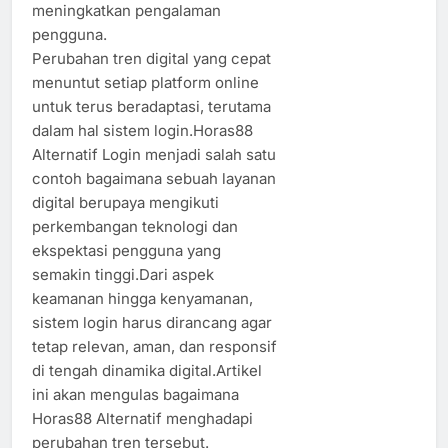
meningkatkan pengalaman
pengguna.
Perubahan tren digital yang cepat
menuntut setiap platform online
untuk terus beradaptasi, terutama
dalam hal sistem login.Horas88
Alternatif Login menjadi salah satu
contoh bagaimana sebuah layanan
digital berupaya mengikuti
perkembangan teknologi dan
ekspektasi pengguna yang
semakin tinggi.Dari aspek
keamanan hingga kenyamanan,
sistem login harus dirancang agar
tetap relevan, aman, dan responsif
di tengah dinamika digital.Artikel
ini akan mengulas bagaimana
Horas88 Alternatif menghadapi
perubahan tren tersebut.