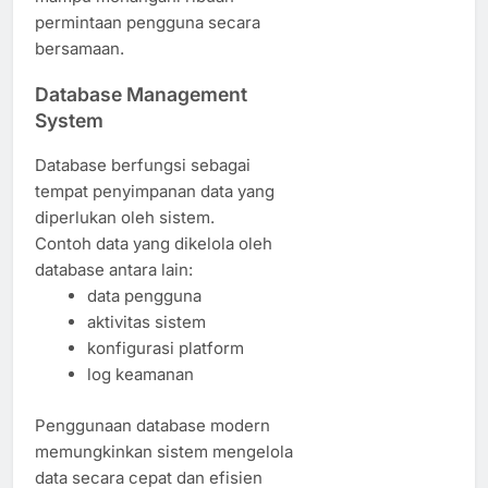
permintaan pengguna secara
bersamaan.
Database Management
System
Database berfungsi sebagai
tempat penyimpanan data yang
diperlukan oleh sistem.
Contoh data yang dikelola oleh
database antara lain:
data pengguna
aktivitas sistem
konfigurasi platform
log keamanan
Penggunaan database modern
memungkinkan sistem mengelola
data secara cepat dan efisien