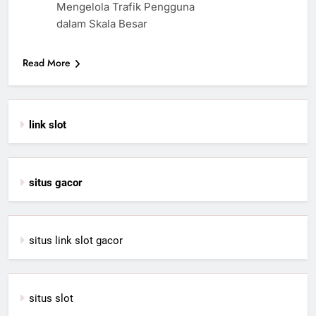
Mengelola Trafik Pengguna
dalam Skala Besar
Read More
link slot
situs gacor
situs link slot gacor
situs slot