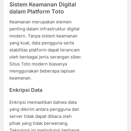
Sistem Keamanan Digital
dalam Platform Toto
Keamanan merupakan elemen
penting dalam infrastruktur digital
modern. Tanpa sistem keamanan
yang kuat, data pengguna serta
stabilitas platform dapat terancam
oleh berbagai jenis serangan siber.
Situs Toto modern biasanya
menggunakan beberapa lapisan
keamanan.
Enkripsi Data
Enkripsi memastikan bahwa data
yang dikirim antara pengguna dan
server tidak dapat dibaca oleh
pihak yang tidak berwenang.
Teknologi ini melindungi berbagai