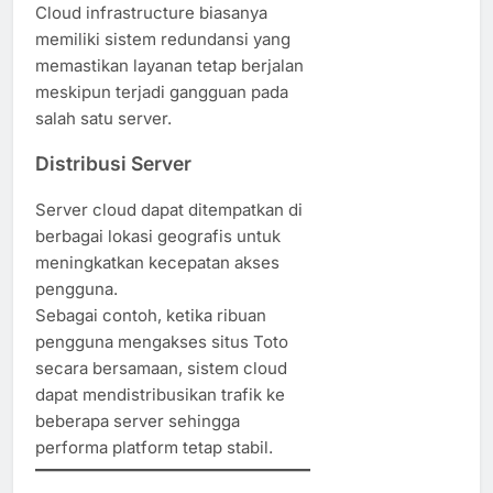
Cloud infrastructure biasanya
memiliki sistem redundansi yang
memastikan layanan tetap berjalan
meskipun terjadi gangguan pada
salah satu server.
Distribusi Server
Server cloud dapat ditempatkan di
berbagai lokasi geografis untuk
meningkatkan kecepatan akses
pengguna.
Sebagai contoh, ketika ribuan
pengguna mengakses situs Toto
secara bersamaan, sistem cloud
dapat mendistribusikan trafik ke
beberapa server sehingga
performa platform tetap stabil.