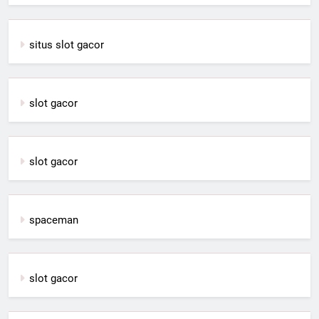
situs slot gacor
slot gacor
slot gacor
spaceman
slot gacor