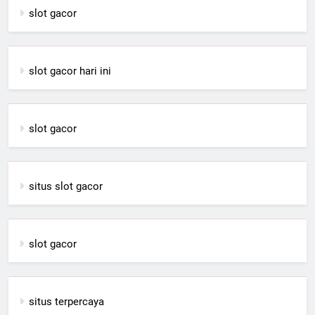
slot gacor
slot gacor hari ini
slot gacor
situs slot gacor
slot gacor
situs terpercaya