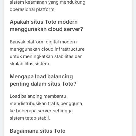
sistem keamanan yang mendukung
operasional platform.
Apakah situs Toto modern
menggunakan cloud server?
Banyak platform digital modern
menggunakan cloud infrastructure
untuk meningkatkan stabilitas dan
skalabilitas sistem.
Mengapa load balancing
penting dalam situs Toto?
Load balancing membantu
mendistribusikan trafik pengguna
ke beberapa server sehingga
sistem tetap stabil.
Bagaimana situs Toto