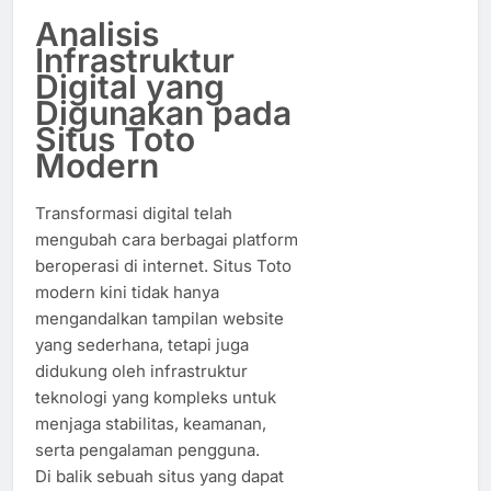
Analisis
Infrastruktur
Digital yang
Digunakan pada
Situs Toto
Modern
Transformasi digital telah
mengubah cara berbagai platform
beroperasi di internet. Situs Toto
modern kini tidak hanya
mengandalkan tampilan website
yang sederhana, tetapi juga
didukung oleh infrastruktur
teknologi yang kompleks untuk
menjaga stabilitas, keamanan,
serta pengalaman pengguna.
Di balik sebuah situs yang dapat