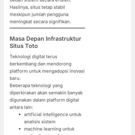
Hasilnya, situs tetap stabil
meskipun jumlah pengguna
meningkat secara signifikan.
Masa Depan Infrastruktur
Situs Toto
Teknologi digital terus
berkembang dan mendorong
platform untuk mengadopsi inovasi
baru.
Beberapa teknologi yang
diperkirakan akan semakin banyak
digunakan dalam platform digital
antara lain:
artificial intelligence untuk
analisis sistem
machine learning untuk