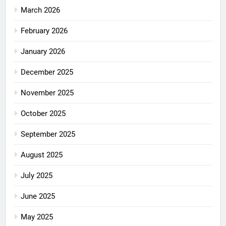
March 2026
February 2026
January 2026
December 2025
November 2025
October 2025
September 2025
August 2025
July 2025
June 2025
May 2025