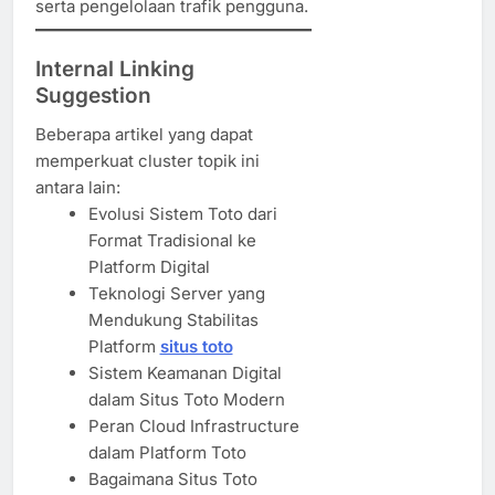
serta pengelolaan trafik pengguna.
Internal Linking
Suggestion
Beberapa artikel yang dapat
memperkuat cluster topik ini
antara lain:
Evolusi Sistem Toto dari
Format Tradisional ke
Platform Digital
Teknologi Server yang
Mendukung Stabilitas
Platform
situs toto
Sistem Keamanan Digital
dalam Situs Toto Modern
Peran Cloud Infrastructure
dalam Platform Toto
Bagaimana Situs Toto