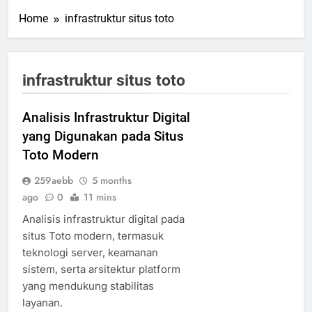
Home
infrastruktur situs toto
infrastruktur situs toto
Analisis Infrastruktur Digital
yang Digunakan pada Situs
Toto Modern
259aebb
5 months
ago
0
11 mins
Analisis infrastruktur digital pada
situs Toto modern, termasuk
teknologi server, keamanan
sistem, serta arsitektur platform
yang mendukung stabilitas
layanan.