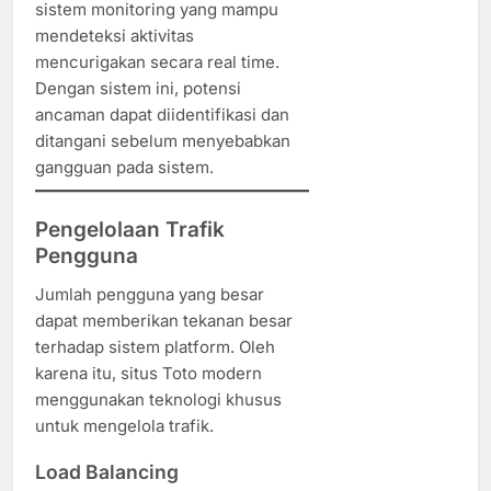
sistem monitoring yang mampu
mendeteksi aktivitas
mencurigakan secara real time.
Dengan sistem ini, potensi
ancaman dapat diidentifikasi dan
ditangani sebelum menyebabkan
gangguan pada sistem.
Pengelolaan Trafik
Pengguna
Jumlah pengguna yang besar
dapat memberikan tekanan besar
terhadap sistem platform. Oleh
karena itu, situs Toto modern
menggunakan teknologi khusus
untuk mengelola trafik.
Load Balancing