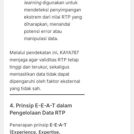
learning
digunakan untuk
mendeteksi penyimpangan
ekstrem dari nilai RTP yang
diharapkan, menandai
potensi error atau
manipulasi data.
Melalui pendekatan ini, KAYA787
menjaga agar validitas RTP tetap
tinggi dan terukur, sekaligus
memastikan data tidak dapat
dipengaruhi oleh faktor eksternal
yang tidak sah.
4. Prinsip E-E-A-T dalam
Pengelolaan Data RTP
Penerapan prinsip
E-E-A-T
(Experience, Expertise,