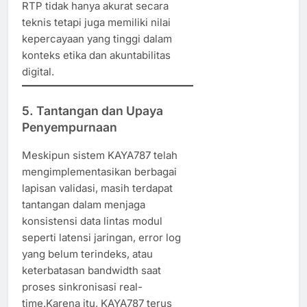
RTP tidak hanya akurat secara
teknis tetapi juga memiliki nilai
kepercayaan yang tinggi dalam
konteks etika dan akuntabilitas
digital.
5. Tantangan dan Upaya
Penyempurnaan
Meskipun sistem KAYA787 telah
mengimplementasikan berbagai
lapisan validasi, masih terdapat
tantangan dalam menjaga
konsistensi data lintas modul
seperti latensi jaringan, error log
yang belum terindeks, atau
keterbatasan bandwidth saat
proses sinkronisasi real-
time.Karena itu, KAYA787 terus