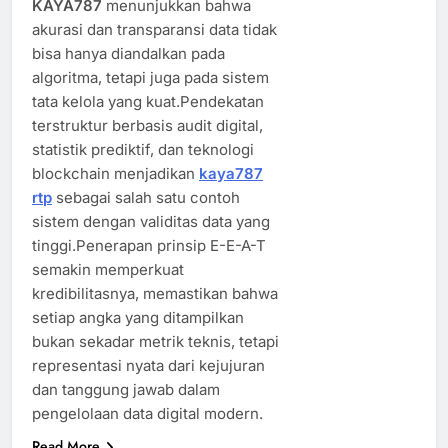
KAYA787
menunjukkan bahwa
akurasi dan transparansi data tidak
bisa hanya diandalkan pada
algoritma, tetapi juga pada sistem
tata kelola yang kuat.Pendekatan
terstruktur berbasis audit digital,
statistik prediktif, dan teknologi
blockchain menjadikan
kaya787
rtp
sebagai salah satu contoh
sistem dengan validitas data yang
tinggi.Penerapan prinsip E-E-A-T
semakin memperkuat
kredibilitasnya, memastikan bahwa
setiap angka yang ditampilkan
bukan sekadar metrik teknis, tetapi
representasi nyata dari kejujuran
dan tanggung jawab dalam
pengelolaan data digital modern.
Read More