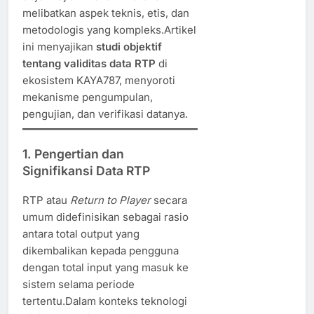
melibatkan aspek teknis, etis, dan
metodologis yang kompleks.Artikel
ini menyajikan
studi objektif
tentang validitas data RTP
di
ekosistem KAYA787, menyoroti
mekanisme pengumpulan,
pengujian, dan verifikasi datanya.
1. Pengertian dan
Signifikansi Data RTP
RTP atau
Return to Player
secara
umum didefinisikan sebagai rasio
antara total output yang
dikembalikan kepada pengguna
dengan total input yang masuk ke
sistem selama periode
tertentu.Dalam konteks teknologi