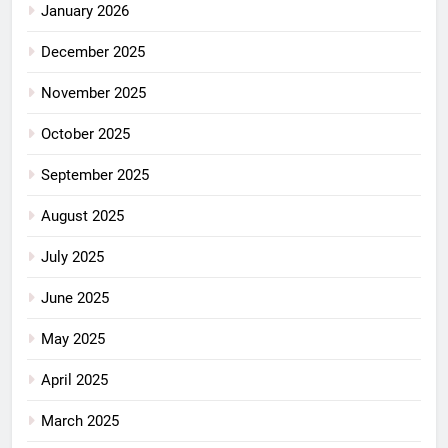
January 2026
December 2025
November 2025
October 2025
September 2025
August 2025
July 2025
June 2025
May 2025
April 2025
March 2025