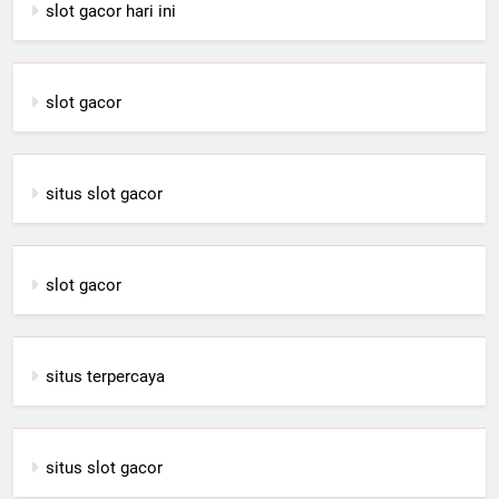
slot gacor hari ini
slot gacor
situs slot gacor
slot gacor
situs terpercaya
situs slot gacor