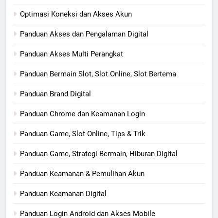
Optimasi Koneksi dan Akses Akun
Panduan Akses dan Pengalaman Digital
Panduan Akses Multi Perangkat
Panduan Bermain Slot, Slot Online, Slot Bertema
Panduan Brand Digital
Panduan Chrome dan Keamanan Login
Panduan Game, Slot Online, Tips & Trik
Panduan Game, Strategi Bermain, Hiburan Digital
Panduan Keamanan & Pemulihan Akun
Panduan Keamanan Digital
Panduan Login Android dan Akses Mobile