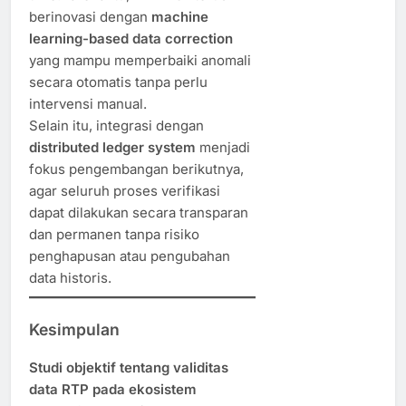
berinovasi dengan
machine
learning-based data correction
yang mampu memperbaiki anomali
secara otomatis tanpa perlu
intervensi manual.
Selain itu, integrasi dengan
distributed ledger system
menjadi
fokus pengembangan berikutnya,
agar seluruh proses verifikasi
dapat dilakukan secara transparan
dan permanen tanpa risiko
penghapusan atau pengubahan
data historis.
Kesimpulan
Studi objektif tentang validitas
data RTP pada ekosistem