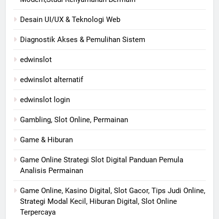
Desain UI/UX & Teknologi Web
Diagnostik Akses & Pemulihan Sistem
edwinslot
edwinslot alternatif
edwinslot login
Gambling, Slot Online, Permainan
Game & Hiburan
Game Online Strategi Slot Digital Panduan Pemula
Analisis Permainan
Game Online, Kasino Digital, Slot Gacor, Tips Judi Online,
Strategi Modal Kecil, Hiburan Digital, Slot Online
Terpercaya