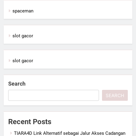
spaceman
slot gacor
slot gacor
Search
SEARCH
Recent Posts
TIARA4D Link Alternatif sebagai Jalur Akses Cadangan