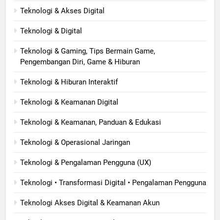
Teknologi & Akses Digital
Teknologi & Digital
Teknologi & Gaming, Tips Bermain Game,
Pengembangan Diri, Game & Hiburan
Teknologi & Hiburan Interaktif
Teknologi & Keamanan Digital
Teknologi & Keamanan, Panduan & Edukasi
Teknologi & Operasional Jaringan
Teknologi & Pengalaman Pengguna (UX)
Teknologi • Transformasi Digital • Pengalaman Pengguna
Teknologi Akses Digital & Keamanan Akun