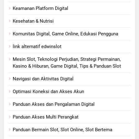
Keamanan Platform Digital
Kesehatan & Nutrisi
Komunitas Digital, Game Online, Edukasi Pengguna
link alternatif edwinslot
Mesin Slot, Teknologi Perjudian, Strategi Permainan,
Kasino & Hiburan, Game Digital, Tips & Panduan Slot
Navigasi dan Aktivitas Digital
Optimasi Koneksi dan Akses Akun
Panduan Akses dan Pengalaman Digital
Panduan Akses Multi Perangkat
Panduan Bermain Slot, Slot Online, Slot Bertema