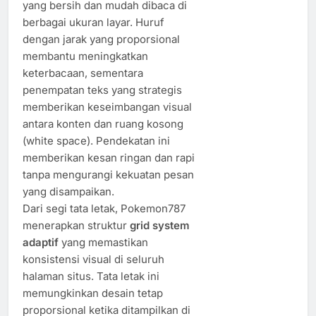
yang bersih dan mudah dibaca di
berbagai ukuran layar. Huruf
dengan jarak yang proporsional
membantu meningkatkan
keterbacaan, sementara
penempatan teks yang strategis
memberikan keseimbangan visual
antara konten dan ruang kosong
(white space). Pendekatan ini
memberikan kesan ringan dan rapi
tanpa mengurangi kekuatan pesan
yang disampaikan.
Dari segi tata letak, Pokemon787
menerapkan struktur
grid system
adaptif
yang memastikan
konsistensi visual di seluruh
halaman situs. Tata letak ini
memungkinkan desain tetap
proporsional ketika ditampilkan di