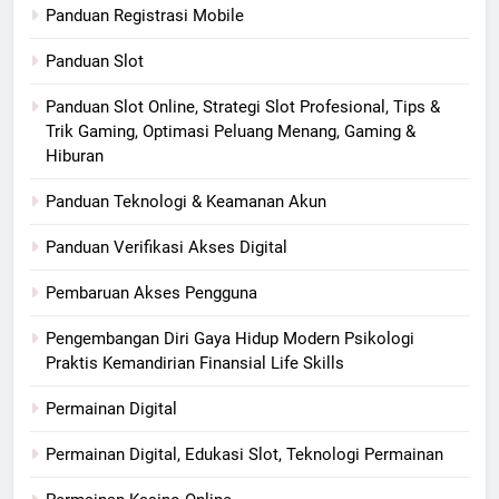
Panduan Registrasi Mobile
Panduan Slot
Panduan Slot Online, Strategi Slot Profesional, Tips &
Trik Gaming, Optimasi Peluang Menang, Gaming &
Hiburan
Panduan Teknologi & Keamanan Akun
Panduan Verifikasi Akses Digital
Pembaruan Akses Pengguna
Pengembangan Diri Gaya Hidup Modern Psikologi
Praktis Kemandirian Finansial Life Skills
Permainan Digital
Permainan Digital, Edukasi Slot, Teknologi Permainan