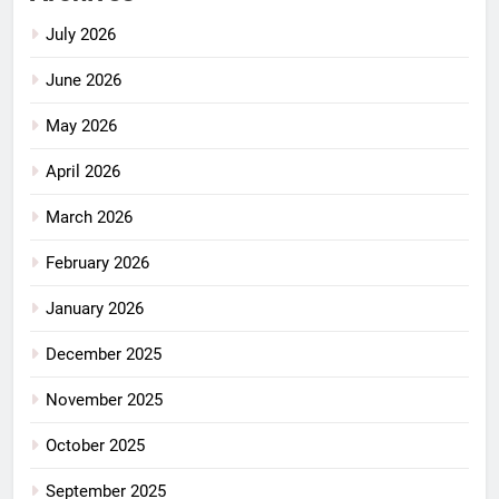
July 2026
June 2026
May 2026
April 2026
March 2026
February 2026
January 2026
December 2025
November 2025
October 2025
September 2025