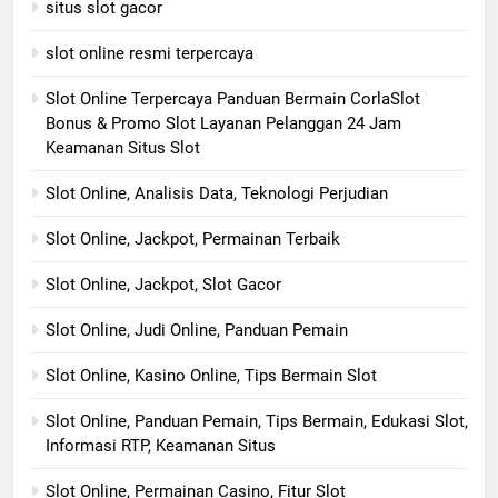
situs slot gacor
slot online resmi terpercaya
Slot Online Terpercaya Panduan Bermain CorlaSlot
Bonus & Promo Slot Layanan Pelanggan 24 Jam
Keamanan Situs Slot
Slot Online, Analisis Data, Teknologi Perjudian
Slot Online, Jackpot, Permainan Terbaik
Slot Online, Jackpot, Slot Gacor
Slot Online, Judi Online, Panduan Pemain
Slot Online, Kasino Online, Tips Bermain Slot
Slot Online, Panduan Pemain, Tips Bermain, Edukasi Slot,
Informasi RTP, Keamanan Situs
Slot Online, Permainan Casino, Fitur Slot