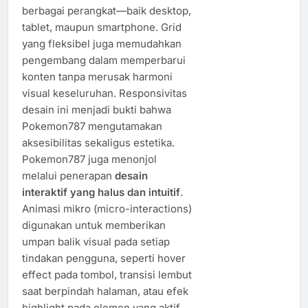
berbagai perangkat—baik desktop,
tablet, maupun smartphone. Grid
yang fleksibel juga memudahkan
pengembang dalam memperbarui
konten tanpa merusak harmoni
visual keseluruhan. Responsivitas
desain ini menjadi bukti bahwa
Pokemon787 mengutamakan
aksesibilitas sekaligus estetika.
Pokemon787 juga menonjol
melalui penerapan
desain
interaktif yang halus dan intuitif
.
Animasi mikro (micro-interactions)
digunakan untuk memberikan
umpan balik visual pada setiap
tindakan pengguna, seperti hover
effect pada tombol, transisi lembut
saat berpindah halaman, atau efek
highlight pada elemen yang aktif.