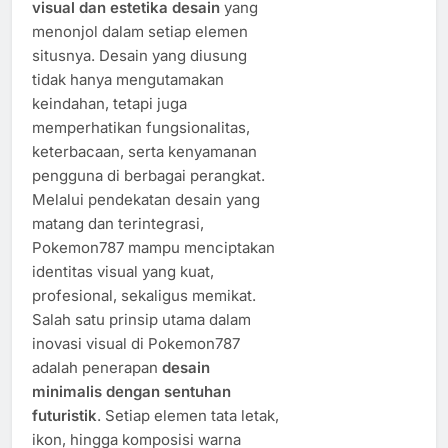
visual dan estetika desain
yang
menonjol dalam setiap elemen
situsnya. Desain yang diusung
tidak hanya mengutamakan
keindahan, tetapi juga
memperhatikan fungsionalitas,
keterbacaan, serta kenyamanan
pengguna di berbagai perangkat.
Melalui pendekatan desain yang
matang dan terintegrasi,
Pokemon787 mampu menciptakan
identitas visual yang kuat,
profesional, sekaligus memikat.
Salah satu prinsip utama dalam
inovasi visual di Pokemon787
adalah penerapan
desain
minimalis dengan sentuhan
futuristik
. Setiap elemen tata letak,
ikon, hingga komposisi warna