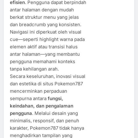
efisien
. Pengguna dapat berpindah
antar halaman dengan mudah
berkat struktur menu yang jelas
dan breadcrumb yang konsisten.
Navigasi ini diperkuat oleh visual
cue—seperti highlight warna pada
elemen aktif atau transisi halus
antar halaman—yang membantu
pengguna memahami konteks
tanpa kehilangan arah.
Secara keseluruhan, inovasi visual
dan estetika di situs Pokemon787
mencerminkan perpaduan
sempurna antara
fungsi,
keindahan, dan pengalaman
pengguna
. Melalui desain yang
minimalis, responsif, dan penuh
karakter, Pokemon787 tidak hanya
menghadirkan tampilan yang