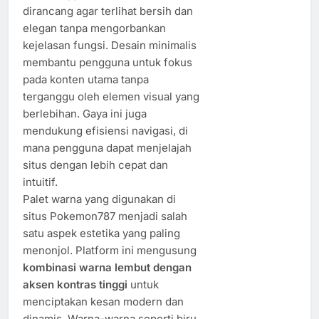
dirancang agar terlihat bersih dan
elegan tanpa mengorbankan
kejelasan fungsi. Desain minimalis
membantu pengguna untuk fokus
pada konten utama tanpa
terganggu oleh elemen visual yang
berlebihan. Gaya ini juga
mendukung efisiensi navigasi, di
mana pengguna dapat menjelajah
situs dengan lebih cepat dan
intuitif.
Palet warna yang digunakan di
situs Pokemon787 menjadi salah
satu aspek estetika yang paling
menonjol. Platform ini mengusung
kombinasi warna lembut dengan
aksen kontras tinggi
untuk
menciptakan kesan modern dan
dinamis. Warna-warna seperti biru