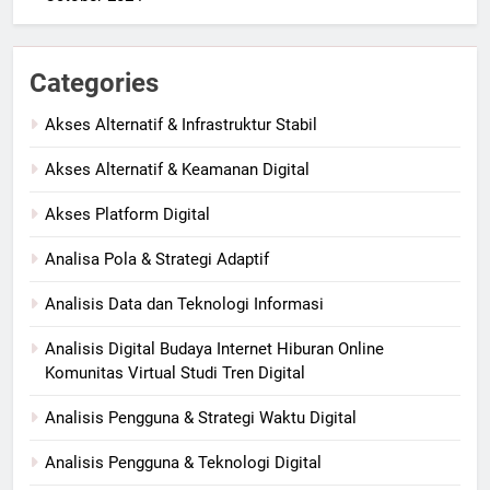
Categories
Akses Alternatif & Infrastruktur Stabil
Akses Alternatif & Keamanan Digital
Akses Platform Digital
Analisa Pola & Strategi Adaptif
Analisis Data dan Teknologi Informasi
Analisis Digital Budaya Internet Hiburan Online
Komunitas Virtual Studi Tren Digital
Analisis Pengguna & Strategi Waktu Digital
Analisis Pengguna & Teknologi Digital