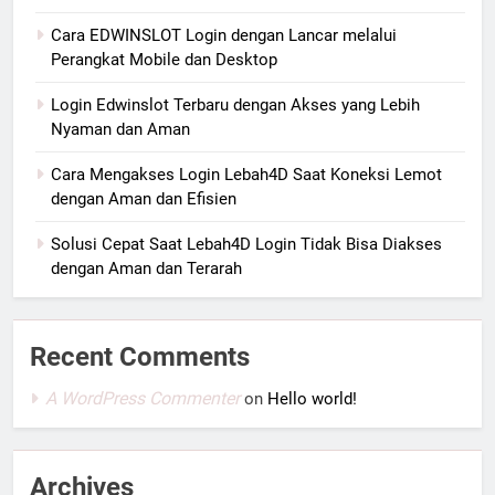
Cara EDWINSLOT Login dengan Lancar melalui
Perangkat Mobile dan Desktop
Login Edwinslot Terbaru dengan Akses yang Lebih
Nyaman dan Aman
Cara Mengakses Login Lebah4D Saat Koneksi Lemot
dengan Aman dan Efisien
Solusi Cepat Saat Lebah4D Login Tidak Bisa Diakses
dengan Aman dan Terarah
Recent Comments
A WordPress Commenter
on
Hello world!
Archives