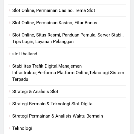
Slot Online, Permainan Casino, Tema Slot
Slot Online, Permainan Kasino, Fitur Bonus
Slot Online, Situs Resmi, Panduan Pemula, Server Stabil,
Tips Login, Layanan Pelanggan
slot thailand
Stabilitas Trafik Digital,Manajemen
Infrastruktur,Performa Platform Online,Teknologi Sistem
Terpadu
Strategi & Analisis Slot
Strategi Bermain & Teknologi Slot Digital
Strategi Permainan & Analisis Waktu Bermain
Teknologi