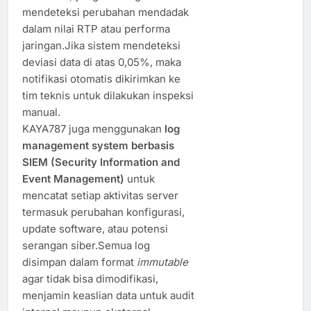
mendeteksi perubahan mendadak
dalam nilai RTP atau performa
jaringan.Jika sistem mendeteksi
deviasi data di atas 0,05%, maka
notifikasi otomatis dikirimkan ke
tim teknis untuk dilakukan inspeksi
manual.
KAYA787 juga menggunakan
log
management system berbasis
SIEM (Security Information and
Event Management)
untuk
mencatat setiap aktivitas server
termasuk perubahan konfigurasi,
update software, atau potensi
serangan siber.Semua log
disimpan dalam format
immutable
agar tidak bisa dimodifikasi,
menjamin keaslian data untuk audit