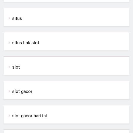
situs
situs link slot
slot
slot gacor
slot gacor hari ini