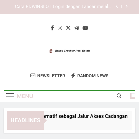
Skip
Login Edwinslot Terbaru dengan Akses yang
to
Lebih Nyaman dan Aman
content
Cara Mengakses Login Lebah4D Saat Koneksi
Lemot dengan Aman dan Efisien
TIARA4D Link Alternatif sebagai Jalur Akses
Cadangan
Cara EDWINSLOT Login dengan Lancar melalui
Perangkat Mobile dan Desktop
Login Edwinslot Terbaru dengan Akses yang
Lebih Nyaman dan Aman
Bruce Croskey
Temukan Properti Impian Anda Dengan
Cara Mengakses Login Lebah4D Saat Koneksi
NEWSLETTER
RANDOM NEWS
Real Estate
Lemot dengan Aman dan Efisien
Bruce Croskey Real Estate.
MENU
ARA4D Link Alternatif sebagai Jalur Akses Cadangan
Ca
HEADLINES
Month Ago
2 