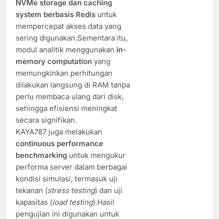
NVMe storage dan caching
system berbasis Redis
untuk
mempercepat akses data yang
sering digunakan.Sementara itu,
modul analitik menggunakan
in-
memory computation
yang
memungkinkan perhitungan
dilakukan langsung di RAM tanpa
perlu membaca ulang dari disk,
sehingga efisiensi meningkat
secara signifikan.
KAYA787 juga melakukan
continuous performance
benchmarking
untuk mengukur
performa server dalam berbagai
kondisi simulasi, termasuk uji
tekanan (
stress testing
) dan uji
kapasitas (
load testing
).Hasil
pengujian ini digunakan untuk