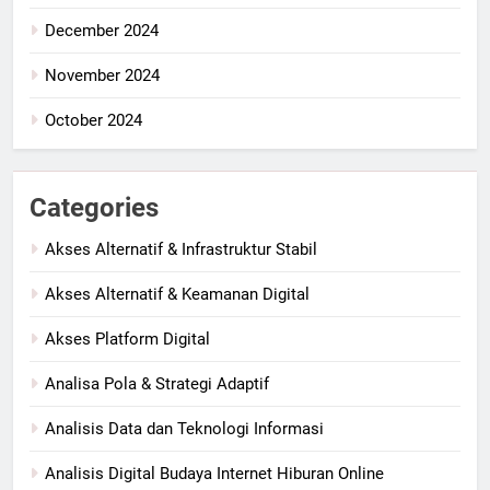
December 2024
November 2024
October 2024
Categories
Akses Alternatif & Infrastruktur Stabil
Akses Alternatif & Keamanan Digital
Akses Platform Digital
Analisa Pola & Strategi Adaptif
Analisis Data dan Teknologi Informasi
Analisis Digital Budaya Internet Hiburan Online