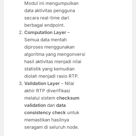
Modul ini mengumpulkan
data aktivitas pengguna
secara real-time dari
berbagai endpoint.
Computation Layer
–
Semua data mentah
diproses menggunakan
algoritma yang mengonversi
hasil aktivitas menjadi nilai
statistik yang kemudian
diolah menjadi rasio RTP.
Validation Layer
– Nilai
akhir RTP diverifikasi
melalui sistem
checksum
validation
dan
data
consistency check
untuk
memastikan hasilnya
seragam di seluruh node.