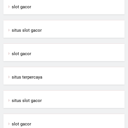
slot gacor
situs slot gacor
slot gacor
situs terpercaya
situs slot gacor
slot gacor