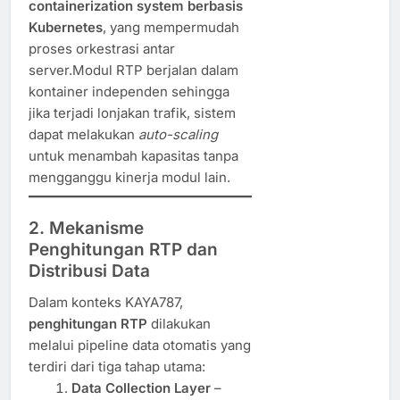
containerization system berbasis
Kubernetes
, yang mempermudah
proses orkestrasi antar
server.Modul RTP berjalan dalam
kontainer independen sehingga
jika terjadi lonjakan trafik, sistem
dapat melakukan
auto-scaling
untuk menambah kapasitas tanpa
mengganggu kinerja modul lain.
2. Mekanisme
Penghitungan RTP dan
Distribusi Data
Dalam konteks KAYA787,
penghitungan RTP
dilakukan
melalui pipeline data otomatis yang
terdiri dari tiga tahap utama:
Data Collection Layer
–