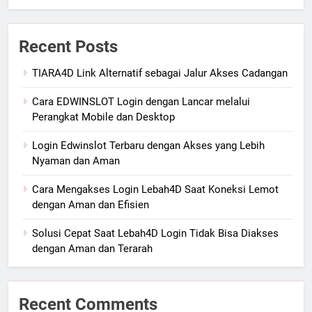
Recent Posts
TIARA4D Link Alternatif sebagai Jalur Akses Cadangan
Cara EDWINSLOT Login dengan Lancar melalui
Perangkat Mobile dan Desktop
Login Edwinslot Terbaru dengan Akses yang Lebih
Nyaman dan Aman
Cara Mengakses Login Lebah4D Saat Koneksi Lemot
dengan Aman dan Efisien
Solusi Cepat Saat Lebah4D Login Tidak Bisa Diakses
dengan Aman dan Terarah
Recent Comments