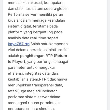
memastikan akurasi, kecepatan,
dan stabilitas sistem secara global.
Performa server memiliki peran
krusial dalam menjaga keandalan
sistem digital, terutama pada
platform yang bergantung pada
analisis data real-time seperti
kaya787 rtp
.Salah satu komponen
vital dalam operasional platform ini
adalah
penghitungan RTP (Return
to Player)
, yang berfungsi sebagai
parameter untuk mengukur
efisiensi, integritas data, dan
kestabilan sistem.RTP tidak hanya
menunjukkan transparansi data,
tetapi juga menjadi indikator
performa sistem server dalam
menangani ribuan permintaan
pengguna secara simultan.