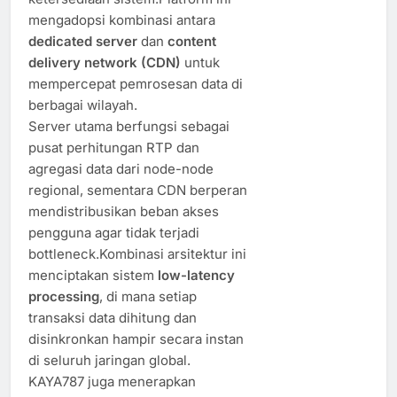
mengadopsi kombinasi antara
dedicated server
dan
content
delivery network (CDN)
untuk
mempercepat pemrosesan data di
berbagai wilayah.
Server utama berfungsi sebagai
pusat perhitungan RTP dan
agregasi data dari node-node
regional, sementara CDN berperan
mendistribusikan beban akses
pengguna agar tidak terjadi
bottleneck.Kombinasi arsitektur ini
menciptakan sistem
low-latency
processing
, di mana setiap
transaksi data dihitung dan
disinkronkan hampir secara instan
di seluruh jaringan global.
KAYA787 juga menerapkan