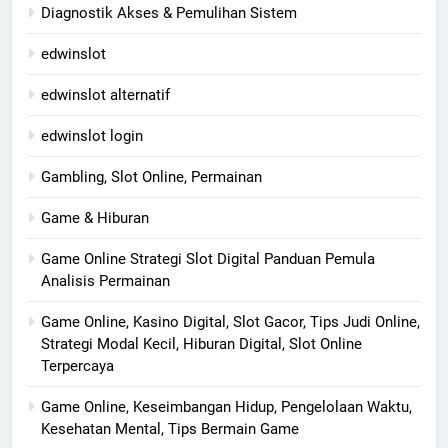
Diagnostik Akses & Pemulihan Sistem
edwinslot
edwinslot alternatif
edwinslot login
Gambling, Slot Online, Permainan
Game & Hiburan
Game Online Strategi Slot Digital Panduan Pemula
Analisis Permainan
Game Online, Kasino Digital, Slot Gacor, Tips Judi Online,
Strategi Modal Kecil, Hiburan Digital, Slot Online
Terpercaya
Game Online, Keseimbangan Hidup, Pengelolaan Waktu,
Kesehatan Mental, Tips Bermain Game