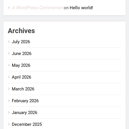
A WordPress Commenter
on
Hello world!
Archives
July 2026
June 2026
May 2026
April 2026
March 2026
February 2026
January 2026
December 2025