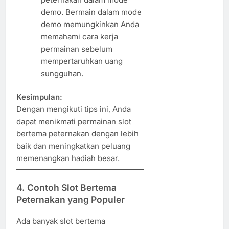
demo. Bermain dalam mode
demo memungkinkan Anda
memahami cara kerja
permainan sebelum
mempertaruhkan uang
sungguhan.
Kesimpulan:
Dengan mengikuti tips ini, Anda
dapat menikmati permainan slot
bertema peternakan dengan lebih
baik dan meningkatkan peluang
memenangkan hadiah besar.
4. Contoh Slot Bertema
Peternakan yang Populer
Ada banyak slot bertema