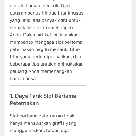
meraih hadiah menarik. Dari
putaran bonus hingga fitur khusus
yang unik, ada banyak cara untuk
memaksimalkan kemenangan
Anda. Dalam artikel ini, kita akan
membahas mengapa slot bertema
peternakan begitu menarik, fitur-
fitur yang perlu diperhatikan, dan
beberapa tips untuk meningkatkan
peluang Anda memenangkan
hadiah besar.
1. Daya Tarik Slot Bertema
Peternakan
Slot bertema peternakan tidak
hanya menawarkan grafis yang
menggemaskan, tetapi juga