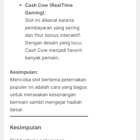
Cash Cow (RealTime
Gaming):
Slot ini dikenal karena
pembayaran yang sering
dan fitur bonus interaktif.
Dengan desain yang lucu,
Cash Cow menjadi favorit
banyak pemain.
Kesimpulan:
Mencoba slot bertema peternakan
populer ini adalah cara yang bagus
untuk merasakan kesenangan
bermain sambil mengejar hadiah
besar.
Kesimpulan