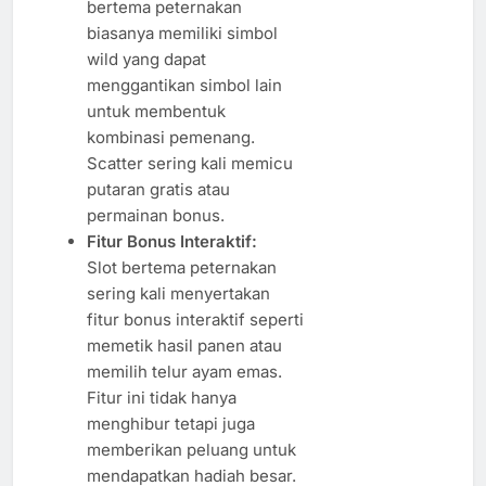
bertema peternakan
biasanya memiliki simbol
wild yang dapat
menggantikan simbol lain
untuk membentuk
kombinasi pemenang.
Scatter sering kali memicu
putaran gratis atau
permainan bonus.
Fitur Bonus Interaktif:
Slot bertema peternakan
sering kali menyertakan
fitur bonus interaktif seperti
memetik hasil panen atau
memilih telur ayam emas.
Fitur ini tidak hanya
menghibur tetapi juga
memberikan peluang untuk
mendapatkan hadiah besar.