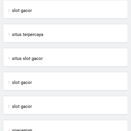
slot gacor
situs terpercaya
situs slot gacor
slot gacor
slot gacor
spaceman