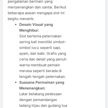
pengalaman bermain yang
menyenangkan dan santai. Berikut
beberapa alasan mengapa slot ini
begitu menarik:
Desain Visual yang
Menghibur:
Slot bertema peternakan
sering kali memiliki simbol-
simbol lucu seperti sapi,
ayam, dan babi. Grafis yang
ceria dan detail yang penuh
warna membuat pemain
merasa seperti berada di
tengah-tengah peternakan.
Suasana Permainan yang
Menenangkan:
Latar belakang pedesaan
dengan pemandangan
ladang hijau dan gudang tua