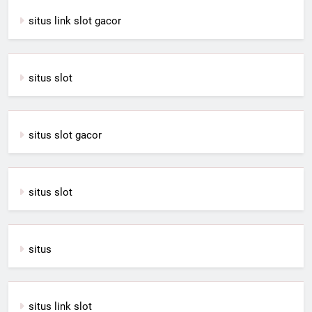
situs link slot gacor
situs slot
situs slot gacor
situs slot
situs
situs link slot