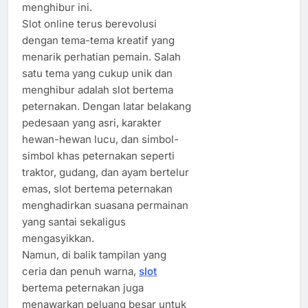
menghibur ini.
Slot online terus berevolusi
dengan tema-tema kreatif yang
menarik perhatian pemain. Salah
satu tema yang cukup unik dan
menghibur adalah slot bertema
peternakan. Dengan latar belakang
pedesaan yang asri, karakter
hewan-hewan lucu, dan simbol-
simbol khas peternakan seperti
traktor, gudang, dan ayam bertelur
emas, slot bertema peternakan
menghadirkan suasana permainan
yang santai sekaligus
mengasyikkan.
Namun, di balik tampilan yang
ceria dan penuh warna,
slot
bertema peternakan juga
menawarkan peluang besar untuk