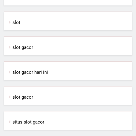
slot
slot gacor
slot gacor hari ini
slot gacor
situs slot gacor