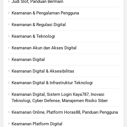
Judi Slot, Panduan Bermain
Keamanan & Pengalaman Pengguna
Keamanan & Regulasi Digital
Keamanan & Teknologi
Keamanan Akun dan Akses Digital
Keamanan Digital
Keamanan Digital & Aksesibilitas
Keamanan Digital & Infrastruktur Teknologi
Keamanan Digital, Sistem Login Kaya787, Inovasi
Teknologi, Cyber Defense, Manajemen Risiko Siber
Keamanan Online, Platform Horas88, Panduan Pengguna
Keamanan Platform Digital