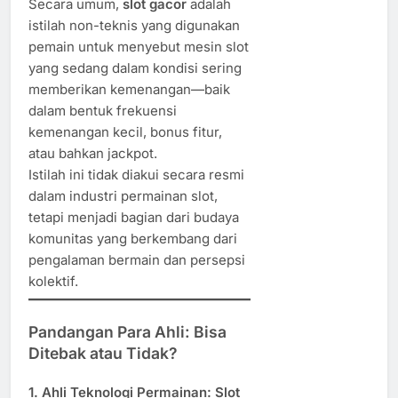
Secara umum,
slot gacor
adalah
istilah non-teknis yang digunakan
pemain untuk menyebut mesin slot
yang sedang dalam kondisi sering
memberikan kemenangan—baik
dalam bentuk frekuensi
kemenangan kecil, bonus fitur,
atau bahkan jackpot.
Istilah ini tidak diakui secara resmi
dalam industri permainan slot,
tetapi menjadi bagian dari budaya
komunitas yang berkembang dari
pengalaman bermain dan persepsi
kolektif.
Pandangan Para Ahli: Bisa
Ditebak atau Tidak?
1.
Ahli Teknologi Permainan: Slot