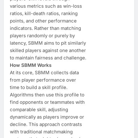
various metrics such as win-loss
ratios, kill-death ratios, ranking
points, and other performance
indicators. Rather than matching
players randomly or purely by
latency, SBMM aims to pit similarly
skilled players against one another
to maintain fairness and challenge.
How SBMM Works
At its core, SBMM collects data
from player performance over
time to build a skill profile.
Algorithms then use this profile to
find opponents or teammates with
comparable skill, adjusting
dynamically as players improve or
decline. This approach contrasts
with traditional matchmaking