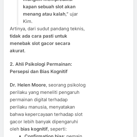
kapan sebuah slot akan
menang atau kalah
,” ujar
Kim.
Artinya, dari sudut pandang teknis,
tidak ada cara pasti untuk
menebak slot gacor secara
akurat
.
2.
Ahli Psikologi Permainan:
Persepsi dan Bias Kognitif
Dr. Helen Moore
, seorang psikolog
perilaku yang meneliti pengaruh
permainan digital terhadap
perilaku manusia, menyatakan
bahwa kepercayaan terhadap slot
gacor lebih banyak dipengaruhi
oleh
bias kognitif
, seperti:
Confirmation bias
: pemain