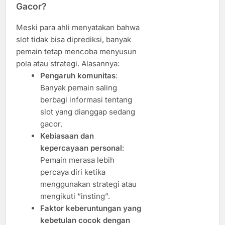
Gacor?
Meski para ahli menyatakan bahwa
slot tidak bisa diprediksi, banyak
pemain tetap mencoba menyusun
pola atau strategi. Alasannya:
Pengaruh komunitas
:
Banyak pemain saling
berbagi informasi tentang
slot yang dianggap sedang
gacor.
Kebiasaan dan
kepercayaan personal
:
Pemain merasa lebih
percaya diri ketika
menggunakan strategi atau
mengikuti “insting”.
Faktor keberuntungan yang
kebetulan cocok dengan