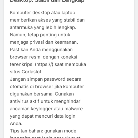
Komputer desktop atau laptop
memberikan akses yang stabil dan
antarmuka yang lebih lengkap.
Namun, tetap penting untuk
menjaga privasi dan keamanan.
Pastikan Anda menggunakan
browser resmi dengan koneksi
terenkripsi (https://) saat membuka
situs Corlaslot.
Jangan simpan password secara
otomatis di browser jika komputer
digunakan bersama. Gunakan
antivirus aktif untuk menghindari
ancaman keylogger atau malware
yang dapat mencuri data login
Anda.
Tips tambahan: gunakan mode