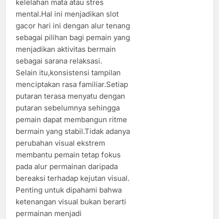
kelelahan mata atau stres
mental.Hal ini menjadikan slot
gacor hari ini dengan alur tenang
sebagai pilihan bagi pemain yang
menjadikan aktivitas bermain
sebagai sarana relaksasi.
Selain itu,konsistensi tampilan
menciptakan rasa familiar.Setiap
putaran terasa menyatu dengan
putaran sebelumnya sehingga
pemain dapat membangun ritme
bermain yang stabil.Tidak adanya
perubahan visual ekstrem
membantu pemain tetap fokus
pada alur permainan daripada
bereaksi terhadap kejutan visual.
Penting untuk dipahami bahwa
ketenangan visual bukan berarti
permainan menjadi