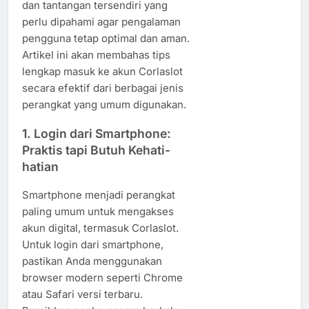
dan tantangan tersendiri yang
perlu dipahami agar pengalaman
pengguna tetap optimal dan aman.
Artikel ini akan membahas tips
lengkap masuk ke akun Corlaslot
secara efektif dari berbagai jenis
perangkat yang umum digunakan.
1. Login dari Smartphone:
Praktis tapi Butuh Kehati-
hatian
Smartphone menjadi perangkat
paling umum untuk mengakses
akun digital, termasuk Corlaslot.
Untuk login dari smartphone,
pastikan Anda menggunakan
browser modern seperti Chrome
atau Safari versi terbaru.