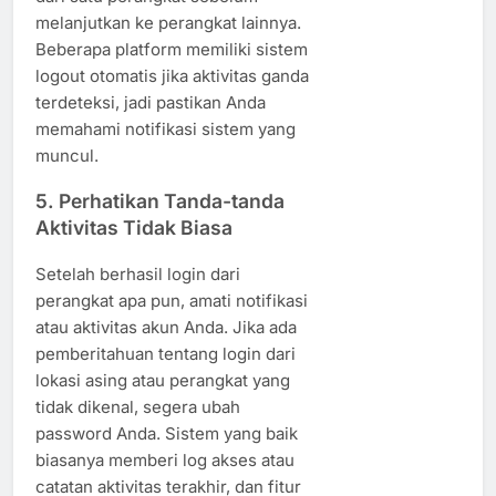
melanjutkan ke perangkat lainnya.
Beberapa platform memiliki sistem
logout otomatis jika aktivitas ganda
terdeteksi, jadi pastikan Anda
memahami notifikasi sistem yang
muncul.
5. Perhatikan Tanda-tanda
Aktivitas Tidak Biasa
Setelah berhasil login dari
perangkat apa pun, amati notifikasi
atau aktivitas akun Anda. Jika ada
pemberitahuan tentang login dari
lokasi asing atau perangkat yang
tidak dikenal, segera ubah
password Anda. Sistem yang baik
biasanya memberi log akses atau
catatan aktivitas terakhir, dan fitur